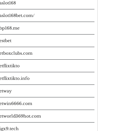
aslot168
aslot168bet.com/
bp168.me
estbet
etboxclubs.com
etflixtikto
etflixtikto.info
etway
etwin6666.com
etworld369hot.com
igx9.tech