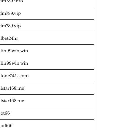
dm789.info
dm789.vip
dm789.vip
llbet24hr
llin99win.win
llin99win.win
llone745s.com
llstar168.me
llstar168.me
lot66
lot666