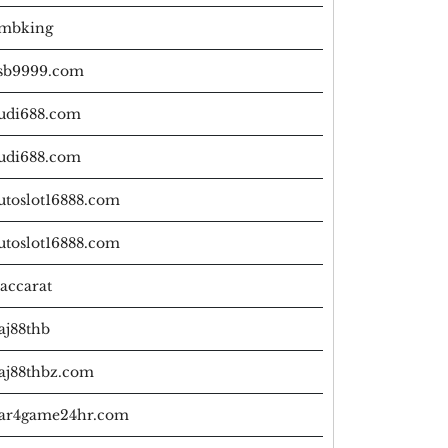
mbking
sb9999.com
udi688.com
udi688.com
utoslot16888.com
utoslot16888.com
accarat
aj88thb
aj88thbz.com
ar4game24hr.com