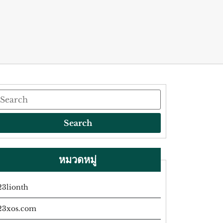
earch
Search
หมวดหมู่
23lionth
23xos.com