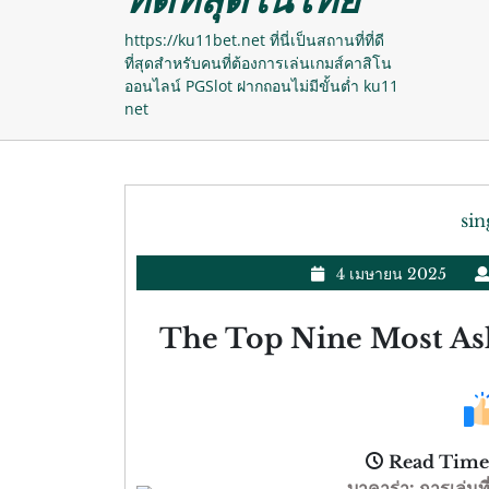
https://ku11bet.net ที่นี่เป็นสถานที่ที่ดี
ที่สุดสำหรับคนที่ต้องการเล่นเกมส์คาสิโน
ออนไลน์ PGSlot ฝากถอนไม่มีขั้นต่ำ ku11
net
si
4
4 เมษายน 2025
เมษ
20
The Top Nine Most As
Read Time
บาคาร่า: การเล่นท