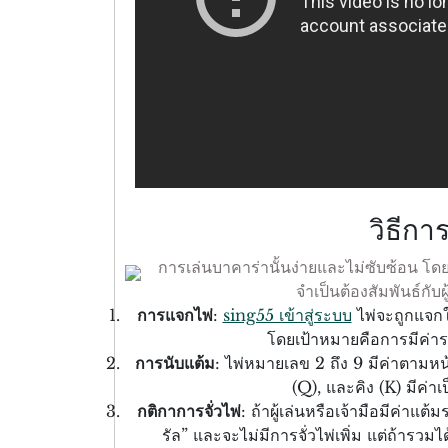
วิธีกา
การเล่นบาคาร่านั้นง่ายและไม่ซับซ้อน โดยประ
จำเป็นต้องสัมพันธ์กับผู้เ
การแจกไพ่
:
sing55 เข้าสู่ระบบ
ไพ่จะถูกแจกให
โดยเป้าหมายคือการมีค่ารว
การนับแต้ม
: ไพ่หมายเลข 2 ถึง 9 มีค่าตามหน
(Q), และคิง (K) มีค่าเ
กติกาการจั่วไพ่
: ถ้าผู้เล่นหรือเจ้ามือมีค่า
รัล” และจะไม่มีการจั่วไพ่เพิ่ม แต่ถ้ารวมไ