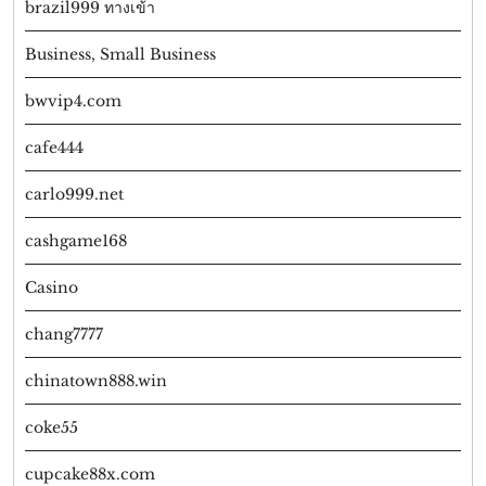
brazil999 ทางเข้า
Business, Small Business
bwvip4.com
cafe444
carlo999.net
cashgame168
Casino
chang7777
chinatown888.win
coke55
cupcake88x.com