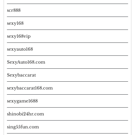
scr888
sexy168
sexy168vip
sexyauto168
SexyAuto168.com
Sexybaccarat
sexybaccarat168.com
sexygame1688
shinobi24hr.com
sing55fun.com