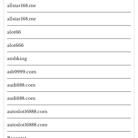
allstar168.me
allstar168.me
alot66
alot666
ambking
asb9999.com
audi688.com
audi688.com
autoslot16888.com
autoslot16888.com