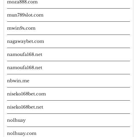
moza888.com
mun789slot.com
mwin9s.com
nagawaybet.com
namoufa168.net
namoufa168.net
nbwin.me
niseko168bet.com
niseko168bet.net
no1huay
no1huay.com