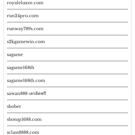
royaleluxee.com
run24pro.com
runway789s.com
s2kgamewin.com
sagame
sagame168th
sagame168th.com
sawan888 เครดิตฟรี
sbobet
sbotop1688.com
sclass8888.com