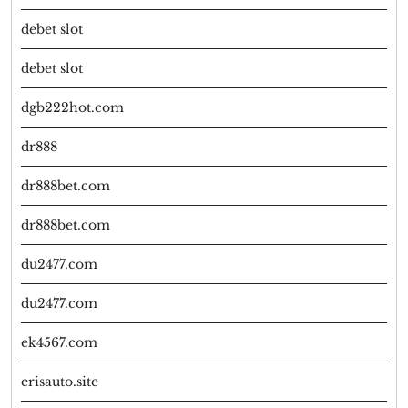
debet slot
debet slot
dgb222hot.com
dr888
dr888bet.com
dr888bet.com
du2477.com
du2477.com
ek4567.com
erisauto.site