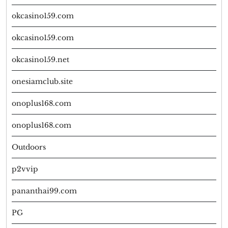
okcasino159.com
okcasino159.com
okcasino159.net
onesiamclub.site
onoplus168.com
onoplus168.com
Outdoors
p2vvip
pananthai99.com
PG