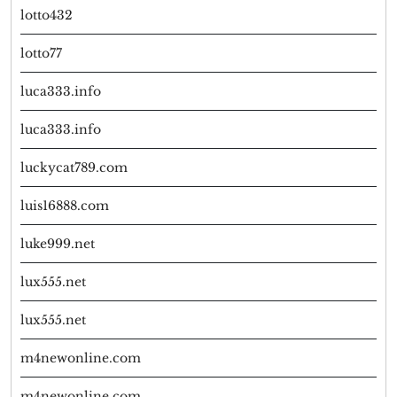
lotto432
lotto77
luca333.info
luca333.info
luckycat789.com
luis16888.com
luke999.net
lux555.net
lux555.net
m4newonline.com
m4newonline.com