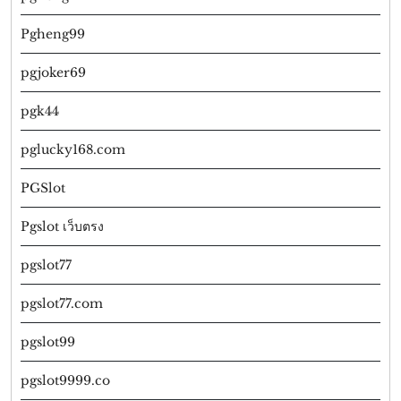
Pgheng99
pgjoker69
pgk44
pglucky168.com
PGSlot
Pgslot เว็บตรง
pgslot77
pgslot77.com
pgslot99
pgslot9999.co