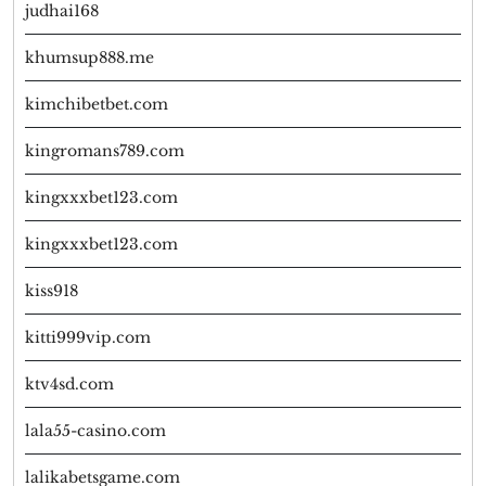
judhai168
khumsup888.me
kimchibetbet.com
kingromans789.com
kingxxxbet123.com
kingxxxbet123.com
kiss918
kitti999vip.com
ktv4sd.com
lala55-casino.com
lalikabetsgame.com