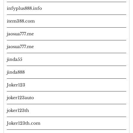
infyplus888.info
item388.com
jaosua777.me
jaosua777.me
jinda55
jinda888
Joker123
joker123auto
joker123th
Joker123th.com