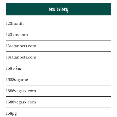
Jerome
หมวดหมู่
123lionth
123xos.com
13satanbets.com
13satanbets.com
168 สล็อต
1688sagame
1688vegasx.com
1688vegasx.com
168pg