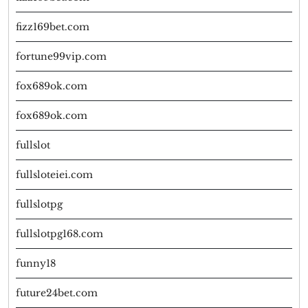
fizz169bet.com
fortune99vip.com
fox689ok.com
fox689ok.com
fullslot
fullsloteiei.com
fullslotpg
fullslotpg168.com
funny18
future24bet.com