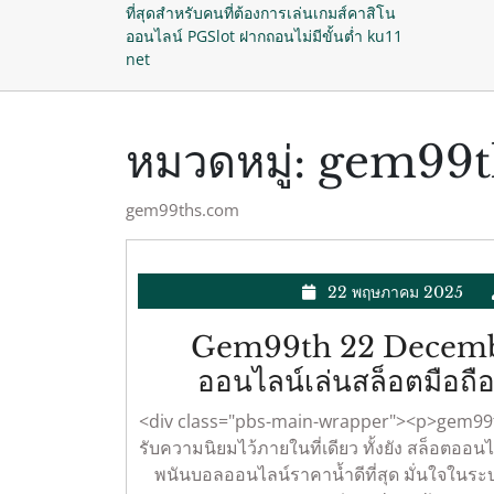
ที่สุดสำหรับคนที่ต้องการเล่นเกมส์คาสิโน
ออนไลน์ PGSlot ฝากถอนไม่มีขั้นต่ำ ku11
net
หมวดหมู่:
gem99t
gem99ths.com
2
22 พฤษภาคม 2025
พ
2
Gem99th 22 Decembe
ออนไลน์เล่นสล็อตมือถื
<div class="pbs-main-wrapper"><p>gem99th
รับความนิยมไว้ภายในที่เดียว ทั้งยัง สล็อตออ
พนันบอลออนไลน์ราคาน้ำดีที่สุด มั่นใจในระบบ 