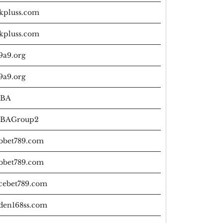
kpluss.com
kpluss.com
9a9.org
9a9.org
BA
BAGroup2
bbet789.com
bbet789.com
cebet789.com
den168ss.com