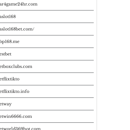
ar4game24hr.com
aslot168
aslot168bet.com/
bp168.me
estbet
etboxclubs.com
etflixtikto
etflixtikto.info
etway
etwin6666.com
etworld369hot.com