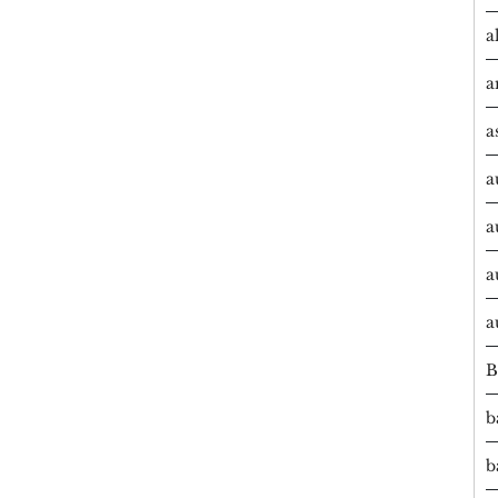
a
a
a
a
a
a
a
B
b
b