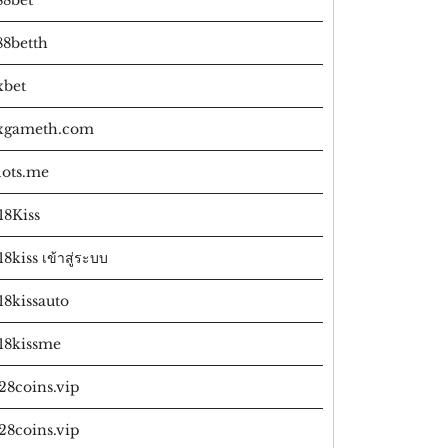
88bet
88betth
xbet
xgameth.com
lots.me
18Kiss
18kiss เข้าสู่ระบบ
18kissauto
18kissme
28coins.vip
28coins.vip