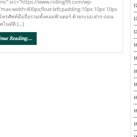
nc" src="https://www.rolling99.com/wp-
สมัคร
1
"max-width:400px;float:left;padding:10px 10px 10px
เว็บ
โทรศัพท์มือถือรวมทั้งคอมพิวเตอร์ ด้วยระบบ ฝาก-ถอน
1
ัตโนมัติ {...}
พนัน
1
ออนไลน์
Continue
nue Reading....
เล่น
Reading....
1
สล็อต
1
มือ
ถือ
1
ก็
1
เล่น
1
ได้
Top
1
54
1
By