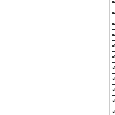
a
a
a
a
a
a
a
a
a
a
a