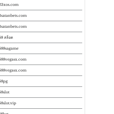
23xos.com
3satanbets.com
3satanbets.com
68 สล็อต
688sagame
688vegasx.com
688vegasx.com
68pg
68slot
68slot.vip