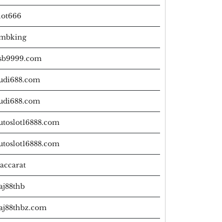
lot666
mbking
sb9999.com
udi688.com
udi688.com
utoslot16888.com
utoslot16888.com
accarat
aj88thb
aj88thbz.com