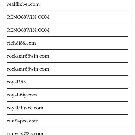
realflikbet.com
RENO88WIN.COM
RENO88WIN.COM
rich8188.com
rockstar66win.com
rockstar66win.com
royal558
royal99y.com
royaleluxee.com
run24pro.com
runway789s.com