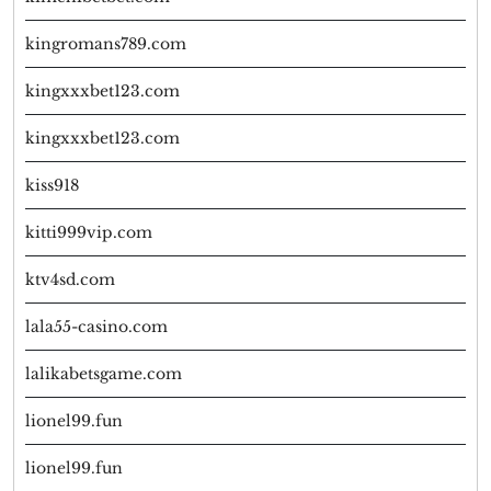
kingromans789.com
kingxxxbet123.com
kingxxxbet123.com
kiss918
kitti999vip.com
ktv4sd.com
lala55-casino.com
lalikabetsgame.com
lionel99.fun
lionel99.fun