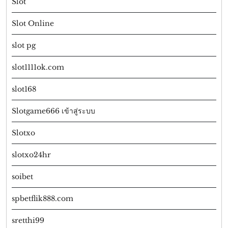
Slot
Slot Online
slot pg
slot1111ok.com
slot168
Slotgame666 เข้าสู่ระบบ
Slotxo
slotxo24hr
soibet
spbetflik888.com
sretthi99