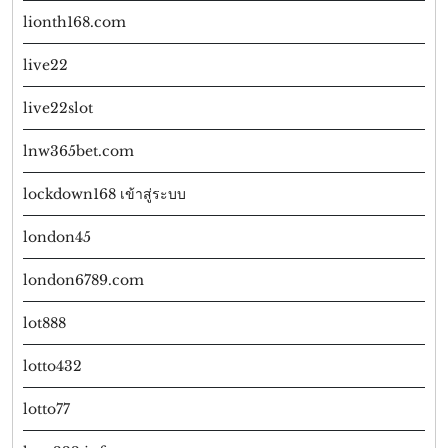
lionth168.com
live22
live22slot
lnw365bet.com
lockdown168 เข้าสู่ระบบ
london45
london6789.com
lot888
lotto432
lotto77