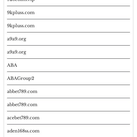
9kpluss.com
9kpluss.com
a9a9.org
a9a9.org
ABA
ABAGroup2
abbet789.com
abbet789.com
acebet789.com
aden168ss.com