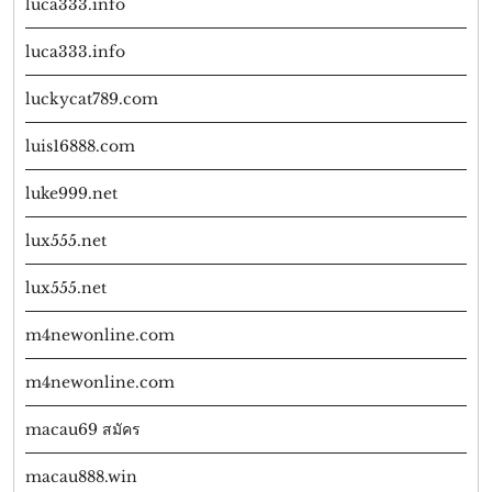
luca333.info
luca333.info
luckycat789.com
luis16888.com
luke999.net
lux555.net
lux555.net
m4newonline.com
m4newonline.com
macau69 สมัคร
macau888.win