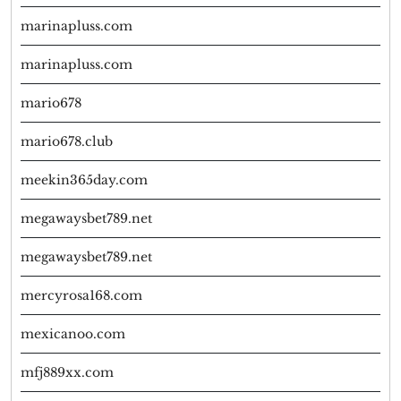
marinapluss.com
marinapluss.com
mario678
mario678.club
meekin365day.com
megawaysbet789.net
megawaysbet789.net
mercyrosa168.com
mexicanoo.com
mfj889xx.com