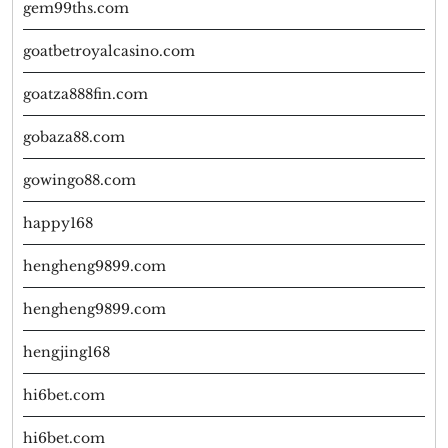
gem99ths.com
goatbetroyalcasino.com
goatza888fin.com
gobaza88.com
gowingo88.com
happy168
hengheng9899.com
hengheng9899.com
hengjing168
hi6bet.com
hi6bet.com