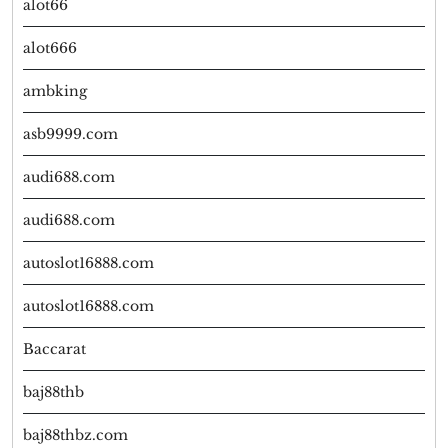
alot66
alot666
ambking
asb9999.com
audi688.com
audi688.com
autoslot16888.com
autoslot16888.com
Baccarat
baj88thb
baj88thbz.com