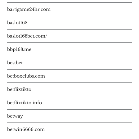
bar4game24hr.com
baslot168
baslot168bet.com/
bbp168.me
bestbet
betboxclubs.com
betflixtikto
betflixtikto.info
betway
betwin6666.com