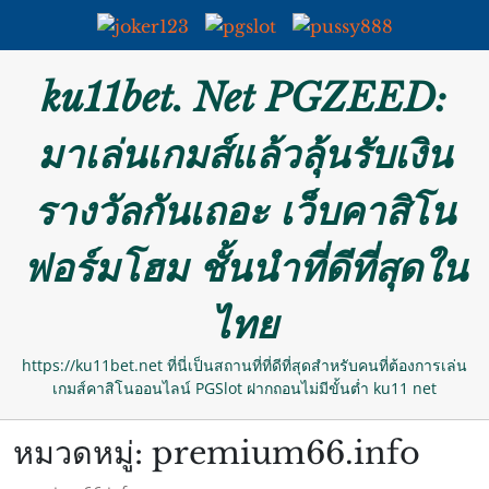
Skip
ku11bet. Net PGZEED:
to
content
มาเล่นเกมส์แล้วลุ้นรับเงิน
รางวัลกันเถอะ เว็บคาสิโน
ฟอร์มโฮม ชั้นนำที่ดีที่สุดใน
ไทย
https://ku11bet.net ที่นี่เป็นสถานที่ที่ดีที่สุดสำหรับคนที่ต้องการเล่น
เกมส์คาสิโนออนไลน์ PGSlot ฝากถอนไม่มีขั้นต่ำ ku11 net
หมวดหมู่:
premium66.info