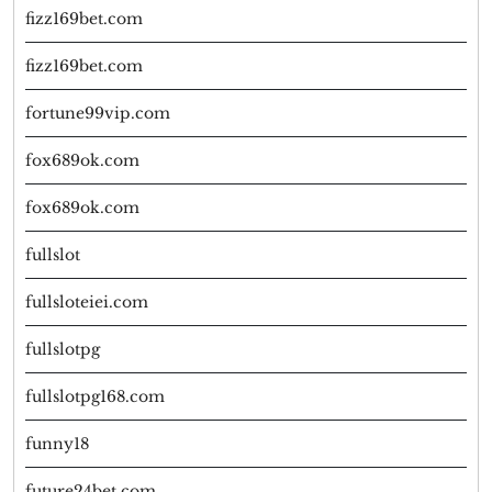
fizz169bet.com
fizz169bet.com
fortune99vip.com
fox689ok.com
fox689ok.com
fullslot
fullsloteiei.com
fullslotpg
fullslotpg168.com
funny18
future24bet.com