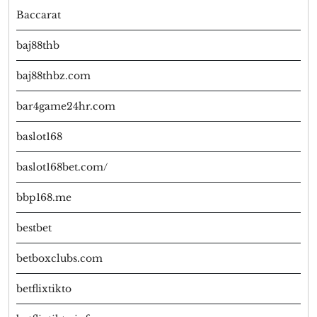
Baccarat
baj88thb
baj88thbz.com
bar4game24hr.com
baslot168
baslot168bet.com/
bbp168.me
bestbet
betboxclubs.com
betflixtikto