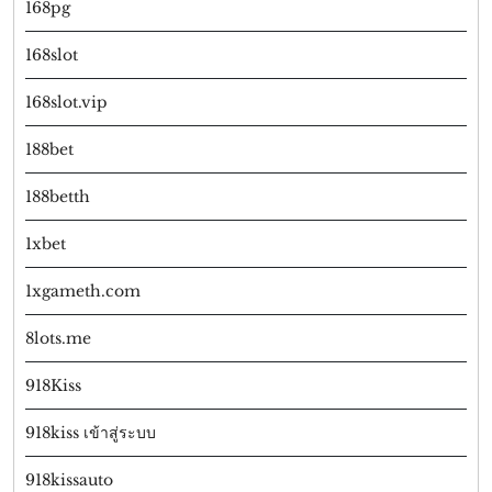
168pg
168slot
168slot.vip
188bet
188betth
1xbet
1xgameth.com
8lots.me
918Kiss
918kiss เข้าสู่ระบบ
918kissauto