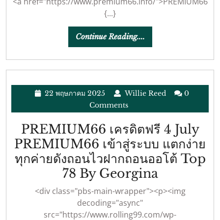
<a href="https://www.premium66.info/">PREMIUM66
หาก
{...}
เกิด
ปัญหา
Continue
Continue Reading....
แก้ไข
Reading....
ใน10นาที
ไม่
ปิดบัง
22
Willie
22 พฤษภาคม 2025
Willie Reed
0
พฤษภาคม
Reed
ข้อมูล
Comments
2025
สมาชิก
PREMIUM66 เครดิตฟรี 4 July
ทุก
PREMIUM66 เข้าสู่ระบบ แตกง่าย
ระดับ
ทุกค่ายดังถอนไวฝากถอนออโต้ Top
เงิน
PREMIU
78 By Georgina
เยียวยา
เครดิต
<div class="pbs-main-wrapper"><p><img
เข้า
ฟรี
decoding="async"
ระบบ
src="https://www.rolling99.com/wp-
4