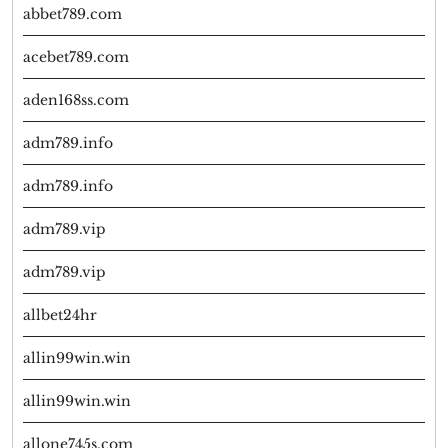
abbet789.com
acebet789.com
aden168ss.com
adm789.info
adm789.info
adm789.vip
adm789.vip
allbet24hr
allin99win.win
allin99win.win
allone745s.com