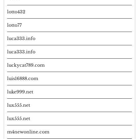
lotto432
lotto77
luca333.info
luca333.info
luckycat789.com
luis16888.com
luke999.net
lux555.net
lux555.net
m4newonline.com