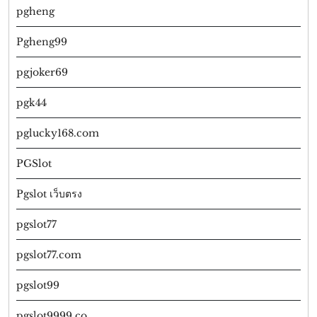
pgheng
Pgheng99
pgjoker69
pgk44
pglucky168.com
PGSlot
Pgslot เว็บตรง
pgslot77
pgslot77.com
pgslot99
pgslot9999.co