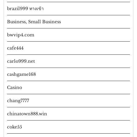
brazil999 ทางเข้า
Business, Small Business
bwvip4.com
cafe444
carlo999.net
cashgame168
Casino
chang7777
chinatown888.win
coke55