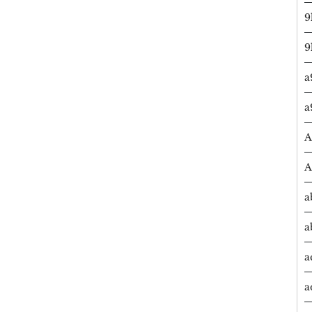
9
9
a
a
A
A
a
a
a
a