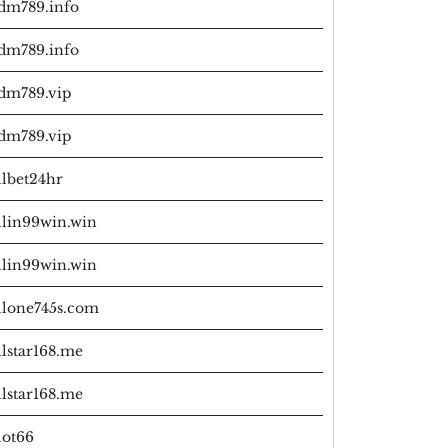
dm789.info
dm789.info
dm789.vip
dm789.vip
llbet24hr
llin99win.win
llin99win.win
llone745s.com
llstar168.me
llstar168.me
lot66