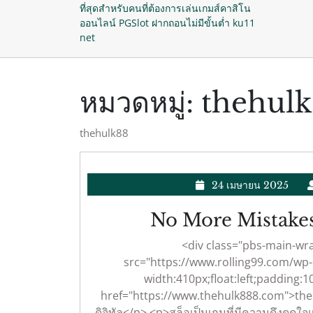
ที่สุดสำหรับคนที่ต้องการเล่นเกมส์คาสิโน
ออนไลน์ PGSlot ฝากถอนไม่มีขั้นต่ำ ku11
net
หมวดหมู่:
thehul
thehulk88
24
24 เมษายน 2025
เม
20
No More Mistakes
<div class="pbs-main-w
src="https://www.rolling99.com/wp-
width:410px;float:left;padding:1
href="https://www.thehulk888.com">the
ดิจิทัล</p> <p>สล็อเป็นเกมที่มีความดึงดูดใจแ