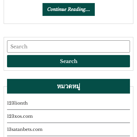
เงิน
Continue
Continue Reading....
รางวัล
Reading....
กัน
เถอะ
เว็บ
Search
คา
สิ
Search
โน
ฟอร์ม
หมวดหมู่
โฮม
ชั้น
123lionth
นำ
ที่
123xos.com
ดี
13satanbets.com
ที่สุด