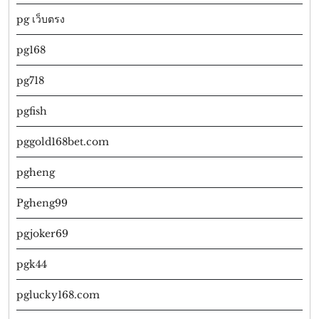
pg เว็บตรง
pg168
pg718
pgfish
pggold168bet.com
pgheng
Pgheng99
pgjoker69
pgk44
pglucky168.com