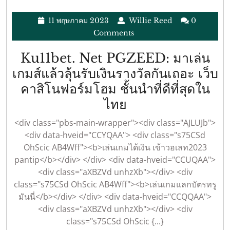
11
Willie
11 พฤษภาคม 2023
Willie Reed
0
พฤษภาคม
Reed
Comments
2023
Ku11bet. Net PGZEED: มาเล่น
เกมส์แล้วลุ้นรับเงินรางวัลกันเถอะ เว็บ
คาสิโนฟอร์มโฮม ชั้นนำที่ดีที่สุดใน
Ku11bet.
ไทย
Net
<div class="pbs-main-wrapper"><div class="AJLUJb">
PGZEED:
<div data-hveid="CCYQAA"> <div class="s75CSd
OhScic AB4Wff"><b>เล่นเกมได้เงิน เข้าวอเลท2023
มา
pantip</b></div> </div> <div data-hveid="CCUQAA">
เล่น
<div class="aXBZVd unhzXb"></div> <div
เกมส์
class="s75CSd OhScic AB4Wff"><b>เล่นเกมแลกบัตรทรู
แล้ว
มันนี่</b></div> </div> <div data-hveid="CCQQAA">
<div class="aXBZVd unhzXb"></div> <div
ลุ้น
class="s75CSd OhScic {...}
รับ