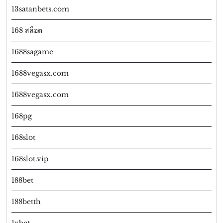
13satanbets.com
ใน
ไทย
168 สล็อต
1688sagame
1688vegasx.com
1688vegasx.com
168pg
168slot
168slot.vip
188bet
188betth