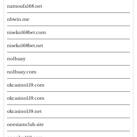
namoufa168.net
nbwin.me
niseko168bet.com
niseko168bet.net
no1huay
no1huay.com
okcasino159.com
okcasino159.com
okcasino159.net
onesiamclub.site