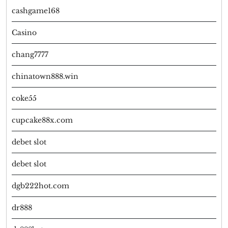
cashgame168
Casino
chang7777
chinatown888.win
coke55
cupcake88x.com
debet slot
debet slot
dgb222hot.com
dr888