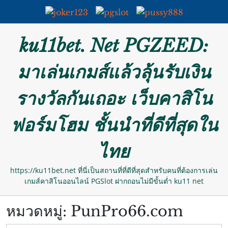
Skip
ku11bet. Net PGZEED:
to
content
มาเล่นเกมส์แล้วลุ้นรับเงิน
รางวัลกันเถอะ เว็บคาสิโน
ฟอร์มโฮม ชั้นนำที่ดีที่สุดใน
ไทย
https://ku11bet.net ที่นี่เป็นสถานที่ที่ดีที่สุดสำหรับคนที่ต้องการเล่น
เกมส์คาสิโนออนไลน์ PGSlot ฝากถอนไม่มีขั้นต่ำ ku11 net
หมวดหมู่:
PunPro66.com