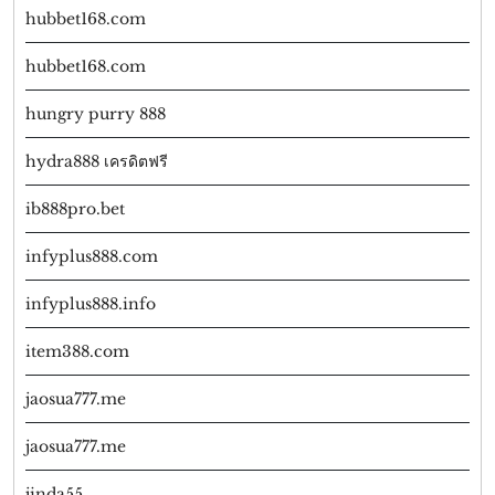
hubbet168.com
hubbet168.com
hungry purry 888
hydra888 เครดิตฟรี
ib888pro.bet
infyplus888.com
infyplus888.info
item388.com
jaosua777.me
jaosua777.me
jinda55