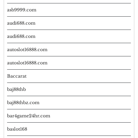
asb9999.com
audi688.com
audi688.com
autoslot16888.com
autoslot16888.com
Baccarat
baj88thb
baj88thbz.com
bar4game24hr.com
baslot168