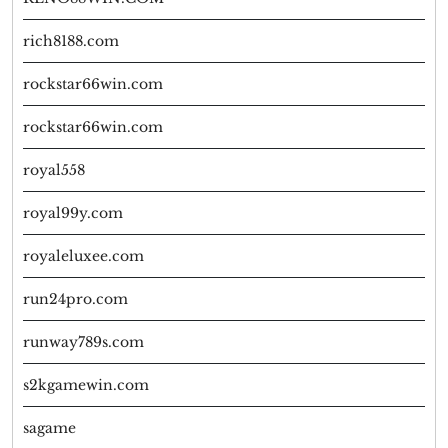
rich8188.com
rockstar66win.com
rockstar66win.com
royal558
royal99y.com
royaleluxee.com
run24pro.com
runway789s.com
s2kgamewin.com
sagame