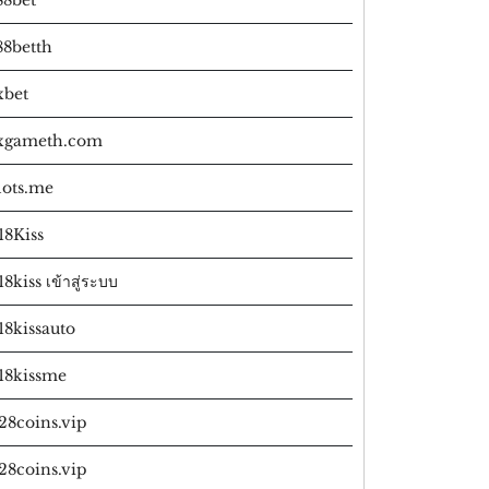
88bet
88betth
xbet
xgameth.com
lots.me
18Kiss
18kiss เข้าสู่ระบบ
18kissauto
18kissme
28coins.vip
28coins.vip