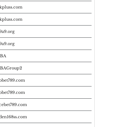
kpluss.com
kpluss.com
9a9.org
9a9.org
BA
BAGroup2
bbet789.com
bbet789.com
cebet789.com
den168ss.com