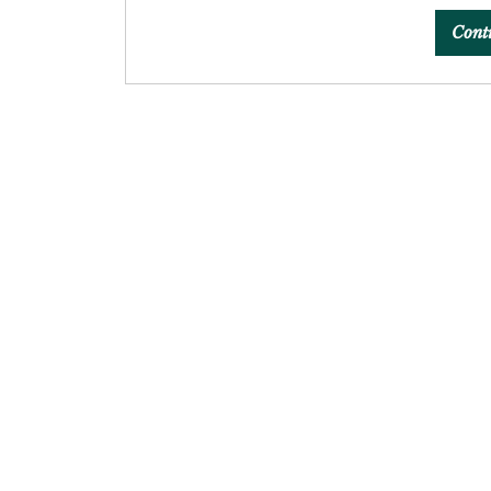
Conti