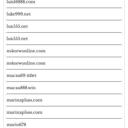
luis16888.com
luke999.net
lux555.net
lux555.net
m4newonline.com
m4newonline.com
macau69 สมัคร
macau888.win
marinapluss.com
marinapluss.com
mario678