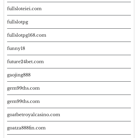
fullsloteiei.com
fullslotpg
fullslotpg168.com
funny18
future24bet.com
gaojing888
gem99ths.com
gem99ths.com
goatbetroyalcasino.com
goatza888fin.com