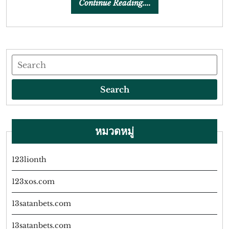
Continue
Continue Reading....
ร่า
Reading....
ที่
สาย
ปั่น
Search
กำไร
ไม่
Search
ควร
พลาด
หมวดหมู่
23
พ.ค.
123lionth
69
Website
123xos.com
ตรง
13satanbets.com
Sagame168t
Casino
13satanbets.com