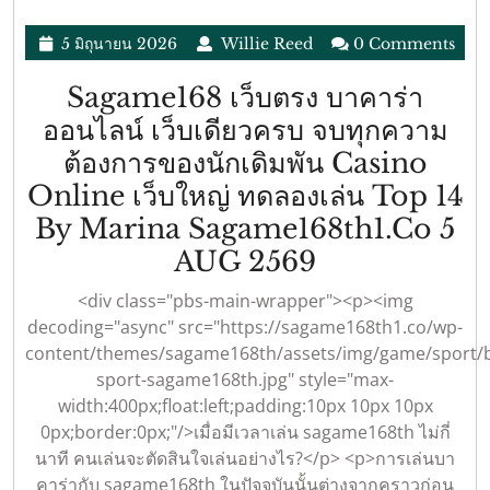
5
Willie
5 มิถุนายน 2026
Willie Reed
0 Comments
มิถุนายน
Reed
2026
Sagame168 เว็บตรง บาคาร่า
ออนไลน์ เว็บเดียวครบ จบทุกความ
ต้องการของนักเดิมพัน Casino
Online เว็บใหญ่ ทดลองเล่น Top 14
By Marina Sagame168th1.co 5
Sagame168
AUG 2569
เว็บ
<div class="pbs-main-wrapper"><p><img
ตรง
decoding="async" src="https://sagame168th1.co/wp-
content/themes/sagame168th/assets/img/game/sport/
บา
sport-sagame168th.jpg" style="max-
คา
width:400px;float:left;padding:10px 10px 10px
ร่า
0px;border:0px;"/>เมื่อมีเวลาเล่น sagame168th ไม่กี่
ออนไลน์
นาที คนเล่นจะตัดสินใจเล่นอย่างไร?</p> <p>การเล่นบา
คาร่ากับ sagame168th ในปัจจุบันนั้นต่างจากคราวก่อน