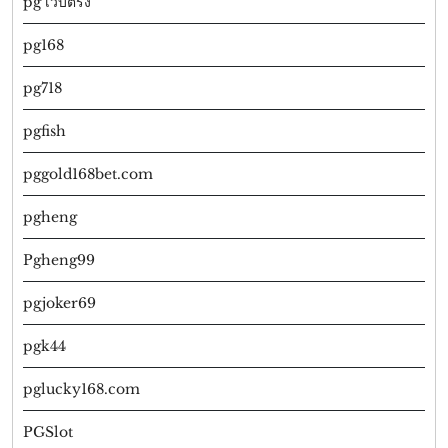
pg เว็บตรง
pg168
pg718
pgfish
pggold168bet.com
pgheng
Pgheng99
pgjoker69
pgk44
pglucky168.com
PGSlot