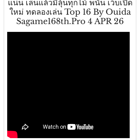
ทดลอง
แน่น เล่นแล้วมีลุ้นทุกไม้ พนัน เว็บเปิด
เล่น
ใหม่ ทดลองเล่น Top 16 By Ouida
Top
Sag
Sagame168th.pro 4 APR 26
14
เว็บ
By
แตก
Marina
ง่าย
Sagame168t
เว็บ
5
บา
AUG
คา
2569
ร่า
มา
แรง
ที่สุด
ตอน
นี้