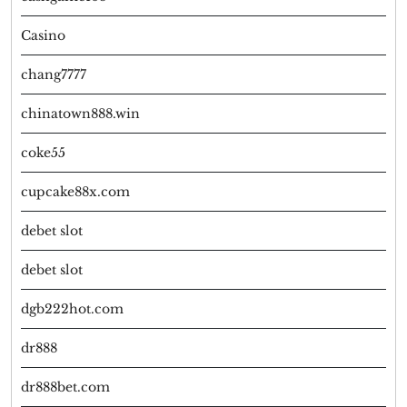
Casino
chang7777
chinatown888.win
coke55
cupcake88x.com
debet slot
debet slot
dgb222hot.com
dr888
dr888bet.com