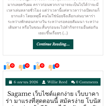
เว็บ
มากเลยครับผม คราวก่อนพวกเราอาจจะเป็นไปได้ว่าจะมี
เดียว
เวลาเล่นหลายชั่วโมง แต่ว่าเวลานี้แค่หาเวลาว่างเปิดเกมก็
ครบ
ยากแล้ว โดยเหตุนี้ คนไม่ใช่น้อยจึงเลือกเล่นบาคาร่า
จบ
ระหว่างพักตอนกลางวัน ระหว่างรอคอยสัมมนา ระหว่าง
เดินทาง หรือในขณะสั้นๆก่อนจะไปทำกิจกรรมอื่นต่อกัน
ทุก
เยอะขึ้นเรื่อยๆ {...}
ความ
ต้องการ
Continue
Continue Reading....
ของ
Reading....
นัก
เดิม
0
0
0
0
พัน
Casino
6
Willie
6 เมษายน 2026
Willie Reed
0 Comments
Online
เมษายน
Reed
เว็บ
2026
Sagame เว็บไซต์แตกง่าย เว็บบาคา
ใหญ่
ร่า มาแรงที่สุดตอนนี้ สมัครง่าย โบนัส