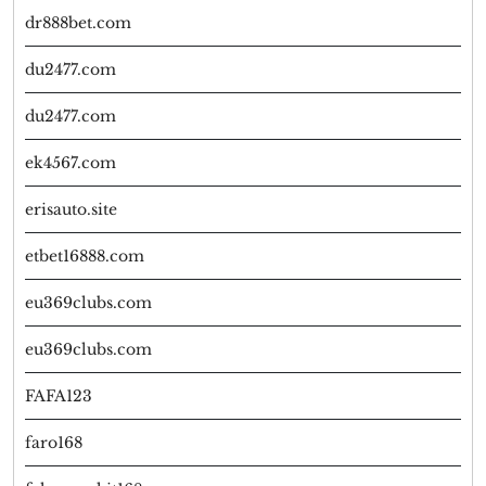
dr888bet.com
du2477.com
du2477.com
ek4567.com
erisauto.site
etbet16888.com
eu369clubs.com
eu369clubs.com
FAFA123
faro168