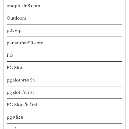
onoplus168.com
Outdoors
p2vvip
pananthai99.com
PG
PG Slot
pg slot ทางเข้า
pg slot เว็บตรง
PG Slot เว็บใหม่
pg สล็อต