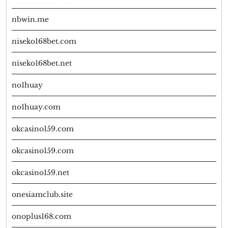
nbwin.me
niseko168bet.com
niseko168bet.net
no1huay
no1huay.com
okcasino159.com
okcasino159.com
okcasino159.net
onesiamclub.site
onoplus168.com