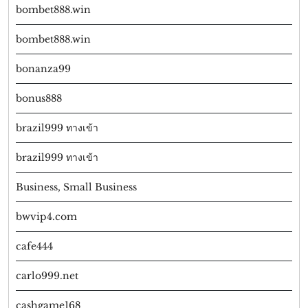
bombet888.win
bombet888.win
bonanza99
bonus888
brazil999 ทางเข้า
brazil999 ทางเข้า
Business, Small Business
bwvip4.com
cafe444
carlo999.net
cashgame168