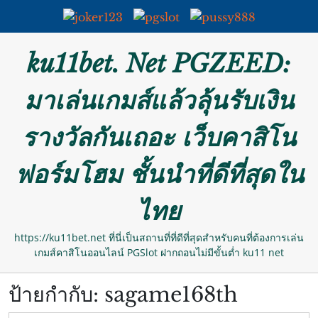
Skip
ku11bet. Net PGZEED:
to
content
มาเล่นเกมส์แล้วลุ้นรับเงิน
รางวัลกันเถอะ เว็บคาสิโน
ฟอร์มโฮม ชั้นนำที่ดีที่สุดใน
ไทย
https://ku11bet.net ที่นี่เป็นสถานที่ที่ดีที่สุดสำหรับคนที่ต้องการเล่น
เกมส์คาสิโนออนไลน์ PGSlot ฝากถอนไม่มีขั้นต่ำ ku11 net
ป้ายกำกับ:
sagame168th