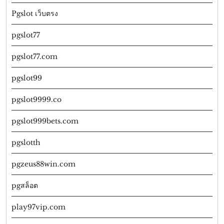
Pgslot เว็บตรง
pgslot77
pgslot77.com
pgslot99
pgslot9999.co
pgslot999bets.com
pgslotth
pgzeus88win.com
pgสล็อต
play97vip.com