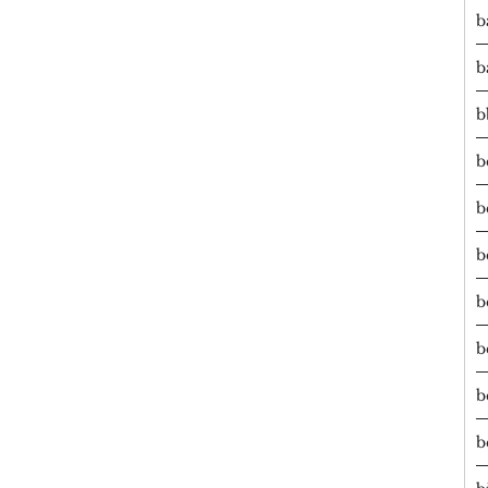
b
b
b
b
b
b
b
b
b
b