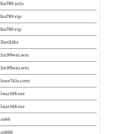
dm789.info
dm789.vip
dm789.vip
llbet24hr
llin99win.win
llin99win.win
llone745s.com
llstar168.me
llstar168.me
lot66
lot666