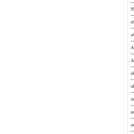
9
a
a
A
A
a
a
a
a
a