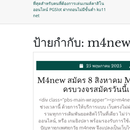
ที่สุดสำหรับคนที่ต้องการเล่นเกมส์คาสิโน
ออนไลน์ PGSlot ฝากถอนไม่มีขั้นต่ำ ku11
net
ป้ายกำกับ:
m4ne
2
25 พฤษภาคม 2025
พ
2
M4new สมัคร 8 สิงหาคม M
ครบวงจรสมัครวันนี้
<div class="pbs-main-wrapper"><p>m4new เ
ช่วงเวลานี้ ด้วยการให้บริการแบบ เว็บตรงไม
รวมทุกการเดิมพันยอดฮิตไว้ในที่เดียว ไม่ว
ออนไลน์, หรือ เกมยิงปลา พร้อมรองรับการใช
ปัญหาทุกเพศทุกวัย m4new จึงแปลงเป็นเว็บไซต์