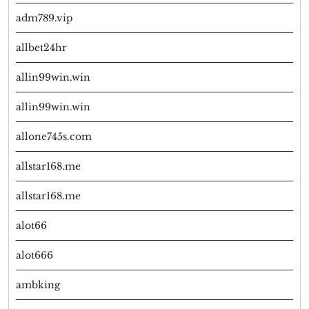
adm789.vip
allbet24hr
allin99win.win
allin99win.win
allone745s.com
allstar168.me
allstar168.me
alot66
alot666
ambking