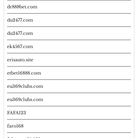
dr888bet.com
du2477.com
du2477.com
ek4567.com
erisauto.site
etbet16888.com
eu369clubs.com
eu369clubs.com
FAFA123
faro168