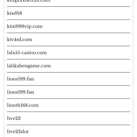
kiss918
kitti999vip.com
ktv4sd.com
lala55-casino.com
lalikabetsgame.com
lionel99.fun
lionel99.fun
lionth168.com
live22
live22slot