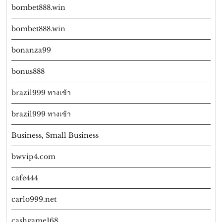
bombet888.win
bombet888.win
bonanza99
bonus888
brazil999 ทางเข้า
brazil999 ทางเข้า
Business, Small Business
bwvip4.com
cafe444
carlo999.net
cashgame168