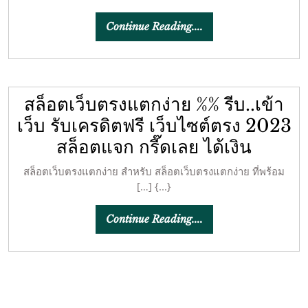
Continue
Continue Reading....
Reading....
สล็อตเว็บตรงแตกง่าย %% รีบ..เข้า
เว็บ รับเครดิตฟรี เว็บไซต์ตรง 2023
สล็อตแจก กรี๊ดเลย ได้เงิน
สล็อตเว็บตรงแตกง่าย สำหรับ สล็อตเว็บตรงแตกง่าย ที่พร้อม
[…] {...}
Continue
Continue Reading....
Reading....