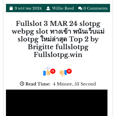
Category
9
Willie
9 มกราคม 2024
Willie Reed
0 Comments
มกราคม
Reed
2024
Fullslot 3 MAR 24 slotpg
webpg slot ทางเข้า พนันเว็บแม่
slotpg ใหม่ล่าสุด Top 2 by
Brigitte fullslotpg
Fullslotpg.win
0
0
Read Time:
4 Minute, 53 Second