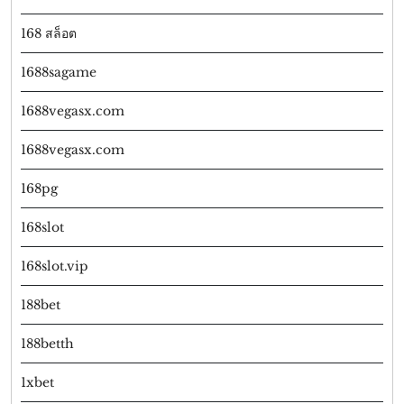
168 สล็อต
1688sagame
1688vegasx.com
1688vegasx.com
168pg
168slot
168slot.vip
188bet
188betth
1xbet