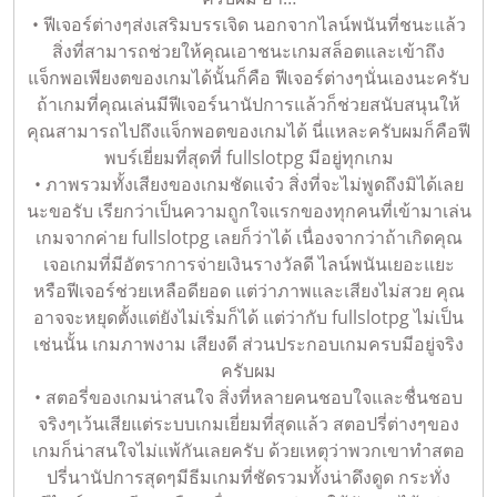
• ฟีเจอร์ต่างๆส่งเสริมบรรเจิด นอกจากไลน์พนันที่ชนะแล้ว
สิ่งที่สามารถช่วยให้คุณเอาชนะเกมสล็อตและเข้าถึง
แจ็กพอเพียงตของเกมได้นั้นก็คือ ฟีเจอร์ต่างๆนั่นเองนะครับ
ถ้าเกมที่คุณเล่นมีฟีเจอร์นานัปการแล้วก็ช่วยสนับสนุนให้
คุณสามารถไปถึงแจ็กพอตของเกมได้ นี่แหละครับผมก็คือฟี
พบร์เยี่ยมที่สุดที่ fullslotpg มีอยู่ทุกเกม
• ภาพรวมทั้งเสียงของเกมชัดแจ๋ว สิ่งที่จะไม่พูดถึงมิได้เลย
นะขอรับ เรียกว่าเป็นความถูกใจแรกของทุกคนที่เข้ามาเล่น
เกมจากค่าย fullslotpg เลยก็ว่าได้ เนื่องจากว่าถ้าเกิดคุณ
เจอเกมที่มีอัตราการจ่ายเงินรางวัลดี ไลน์พนันเยอะแยะ
หรือฟีเจอร์ช่วยเหลือดียอด แต่ว่าภาพและเสียงไม่สวย คุณ
อาจจะหยุดตั้งแต่ยังไม่เริ่มก็ได้ แต่ว่ากับ fullslotpg ไม่เป็น
เช่นนั้น เกมภาพงาม เสียงดี ส่วนประกอบเกมครบมีอยู่จริง
ครับผม
• สตอรี่ของเกมน่าสนใจ สิ่งที่หลายคนชอบใจและชื่นชอบ
จริงๆเว้นเสียแต่ระบบเกมเยี่ยมที่สุดแล้ว สตอปรี่ต่างๆของ
เกมก็น่าสนใจไม่แพ้กันเลยครับ ด้วยเหตุว่าพวกเขาทำสตอ
ปรี่นานัปการสุดๆมีธีมเกมที่ชัดรวมทั้งน่าดึงดูด กระทั่ง