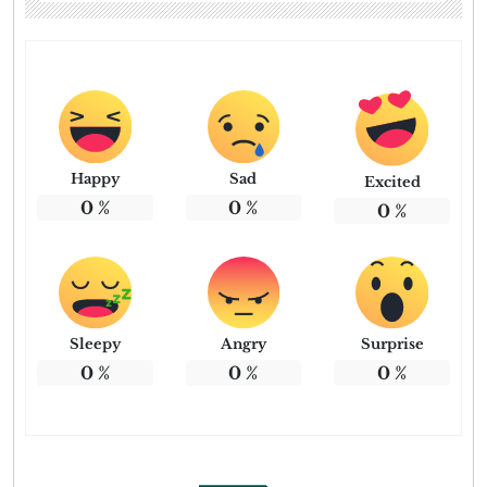
Happy
Sad
Excited
0
%
0
%
0
%
Sleepy
Angry
Surprise
0
%
0
%
0
%