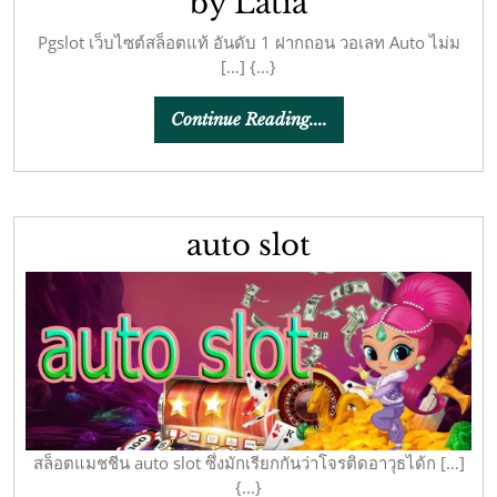
by Latia
Pgslot เว็บไซต์สล็อตแท้ อันดับ 1 ฝากถอน วอเลท Auto ไม่ม
[…] {...}
Continue
Continue Reading....
Reading....
auto slot
สล็อตแมชชีน auto slot ซึ่งมักเรียกกันว่าโจรติดอาวุธได้ก […]
{...}