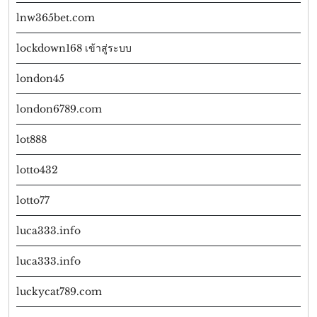
lnw365bet.com
lockdown168 เข้าสู่ระบบ
london45
london6789.com
lot888
lotto432
lotto77
luca333.info
luca333.info
luckycat789.com