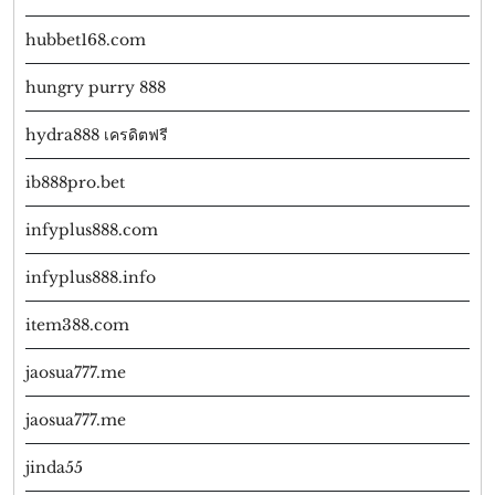
hubbet168.com
hungry purry 888
hydra888 เครดิตฟรี
ib888pro.bet
infyplus888.com
infyplus888.info
item388.com
jaosua777.me
jaosua777.me
jinda55