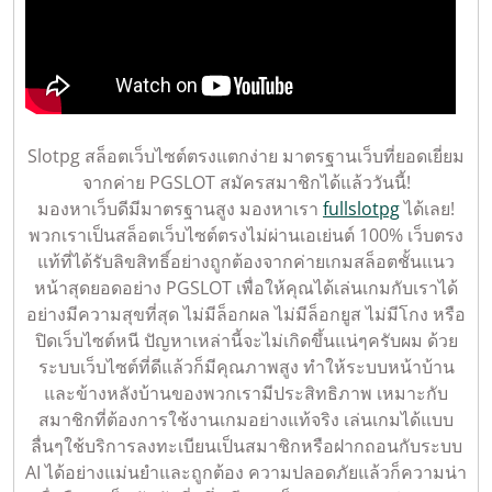
Slotpg สล็อตเว็บไซต์ตรงแตกง่าย มาตรฐานเว็บที่ยอดเยี่ยม
จากค่าย PGSLOT สมัครสมาชิกได้แล้ววันนี้!
มองหาเว็บดีมีมาตรฐานสูง มองหาเรา
fullslotpg
ได้เลย!
พวกเราเป็นสล็อตเว็บไซต์ตรงไม่ผ่านเอเย่นต์ 100% เว็บตรง
แท้ที่ได้รับลิขสิทธิ์อย่างถูกต้องจากค่ายเกมสล็อตชั้นแนว
หน้าสุดยอดอย่าง PGSLOT เพื่อให้คุณได้เล่นเกมกับเราได้
อย่างมีความสุขที่สุด ไม่มีล็อกผล ไม่มีล็อกยูส ไม่มีโกง หรือ
ปิดเว็บไซต์หนี ปัญหาเหล่านี้จะไม่เกิดขึ้นแน่ๆครับผม ด้วย
ระบบเว็บไซต์ที่ดีแล้วก็มีคุณภาพสูง ทำให้ระบบหน้าบ้าน
และข้างหลังบ้านของพวกเรามีประสิทธิภาพ เหมาะกับ
สมาชิกที่ต้องการใช้งานเกมอย่างแท้จริง เล่นเกมได้แบบ
ลื่นๆใช้บริการลงทะเบียนเป็นสมาชิกหรือฝากถอนกับระบบ
AI ได้อย่างแม่นยำและถูกต้อง ความปลอดภัยแล้วก็ความน่า