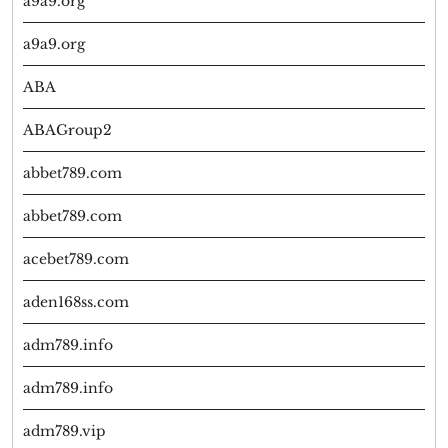
a9a9.org
a9a9.org
ABA
ABAGroup2
abbet789.com
abbet789.com
acebet789.com
aden168ss.com
adm789.info
adm789.info
adm789.vip