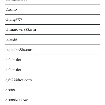
Casino
chang7777
chinatown888.win
coke55
cupcake88x.com
debet slot
debet slot
dgb222hot.com
dr888
dr888bet.com