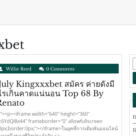
xbet
S
Willie
Willie Reed
0 Comments
ถุนายน
Reed
25
July Kingxxxbet สมัคร ค่ายดังมี
ไรเกินคาดแน่นอน Top 68 By
Kingxxxbet
Renato
เครดิต
"><p><iframe width="640" height="360"
1
ฟรี
YdQI8x44" frameborder="0" allowfullscreen
0px;border:0px;"></iframe>ในยุคที่การเดิมพันออนไลน์
11
1
ส่วนหนึ่งของชีวิตประจำวัน <a