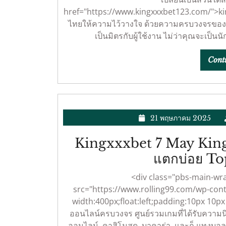
href="https://www.kingxxxbet123.com/">king
ไทยให้ความไว้วางใจ ด้วยความครบวงจรของเกม
เป็นมิตรกับผู้ใช้งาน ไม่ว่าคุณจะเป็น
Conti
21
21 พฤษภาคม 2025
พ
2
Kingxxxbet 7 May Kingxx
แตกบ่อย To
<div class="pbs-main-w
src="https://www.rolling99.com/wp-cont
width:400px;float:left;padding:10px 10px
ออนไลน์ครบวงจร ศูนย์รวมเกมที่ได้รับความน
ออนไลน์, คาสิโนสด, บาคาร่า, และก็ แทงบอลอ