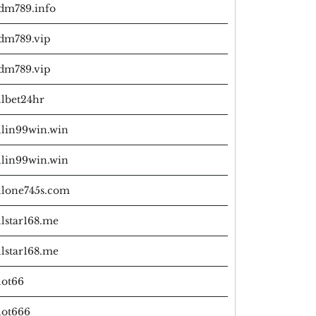
dm789.info
dm789.vip
dm789.vip
llbet24hr
llin99win.win
llin99win.win
llone745s.com
llstar168.me
llstar168.me
lot66
lot666