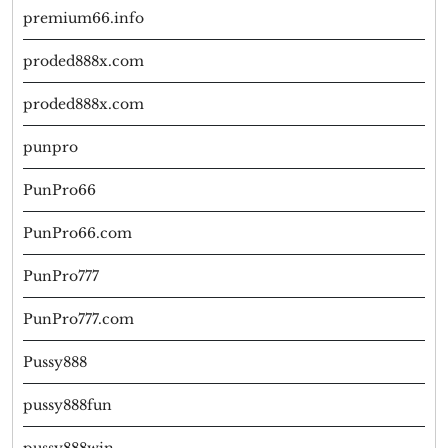
premium66.info
proded888x.com
proded888x.com
punpro
PunPro66
PunPro66.com
PunPro777
PunPro777.com
Pussy888
pussy888fun