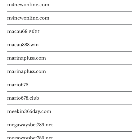
m4newonline.com
m4newonline.com
macau69 สมัคร
macau888.win
marinapluss.com
marinapluss.com
mario678
mario678.club
meekin365day.com
megawaysbet789.net
megawaysbet789.net