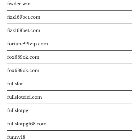
fiwdee.win
fizz169bet.com
fizz169bet.com
fortune99vip.com
fox689ok.com
fox689ok.com
fullslot
fullsloteiei.com
fullslotpg
fullslotpg168.com
funny18