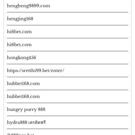
hengheng9899.com
hengjing168
hi6bet.com
hi6bet.com
hongkong456
https://sretthi99.bet/enter/
hubbet168.com
hubbet168.com
hungry purry 888
hydra888 เครดิตฟรี