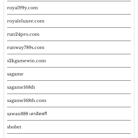
royal99y.com
royaleluxee.com
run24pro.com
runway789s.com
s2kgamewin.com
sagame
sagame168th
sagame168th.com
sawan888 เครดิตฟรี
sbobet