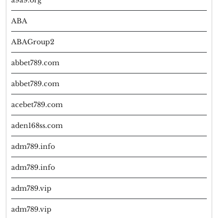
a9a9.org
ABA
ABAGroup2
abbet789.com
abbet789.com
acebet789.com
aden168ss.com
adm789.info
adm789.info
adm789.vip
adm789.vip