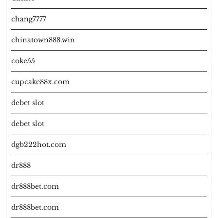
chang7777
chinatown888.win
coke55
cupcake88x.com
debet slot
debet slot
dgb222hot.com
dr888
dr888bet.com
dr888bet.com