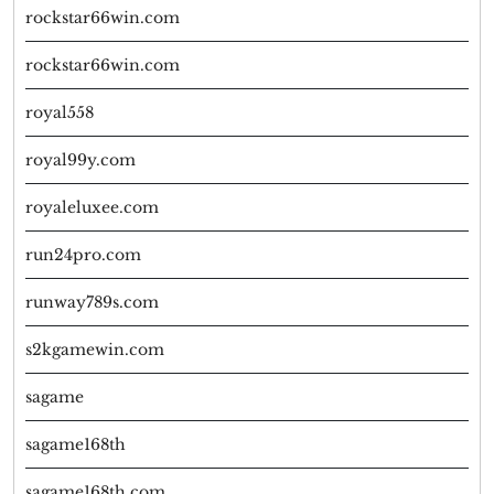
rockstar66win.com
rockstar66win.com
royal558
royal99y.com
royaleluxee.com
run24pro.com
runway789s.com
s2kgamewin.com
sagame
sagame168th
sagame168th.com