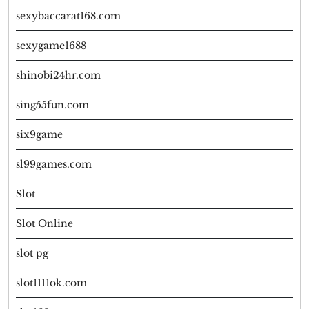
sexybaccarat168.com
sexygame1688
shinobi24hr.com
sing55fun.com
six9game
sl99games.com
Slot
Slot Online
slot pg
slot1111ok.com