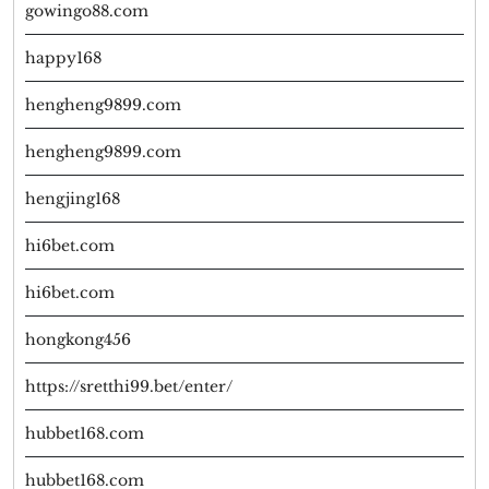
gowingo88.com
happy168
hengheng9899.com
hengheng9899.com
hengjing168
hi6bet.com
hi6bet.com
hongkong456
https://sretthi99.bet/enter/
hubbet168.com
hubbet168.com