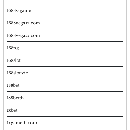
1688sagame
1688vegasx.com
1688vegasx.com
168pg
168slot
168slot.vip
188bet
188betth
1xbet
1xgameth.com