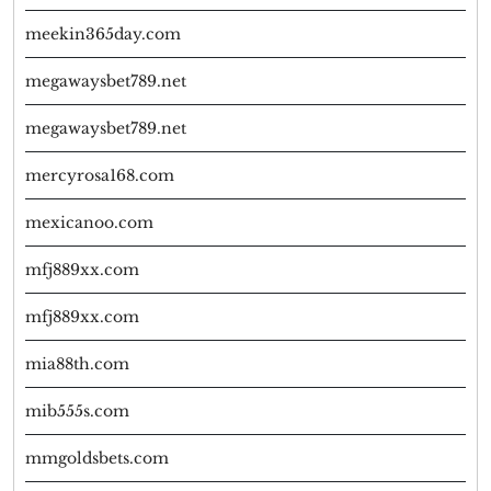
meekin365day.com
megawaysbet789.net
megawaysbet789.net
mercyrosa168.com
mexicanoo.com
mfj889xx.com
mfj889xx.com
mia88th.com
mib555s.com
mmgoldsbets.com