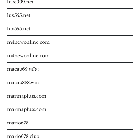
luke999.net
lux555.net
lux555.net
m4newonline.com
m4newonline.com
macau69 สมัคร
macau888.win
marinapluss.com
marinapluss.com
mario678
mario678.club