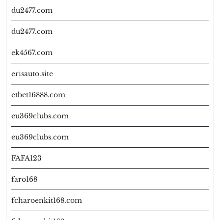
du2477.com
du2477.com
ek4567.com
erisauto.site
etbet16888.com
eu369clubs.com
eu369clubs.com
FAFA123
faro168
fcharoenkit168.com