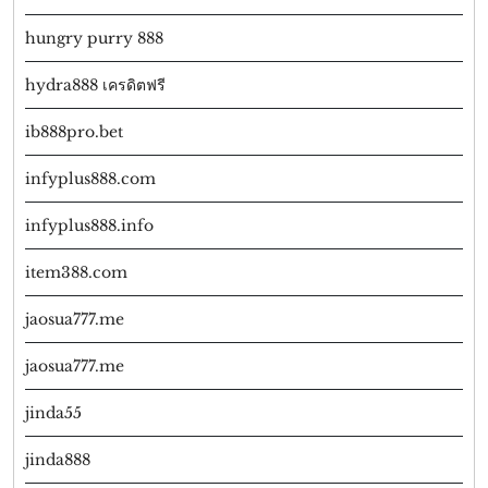
hungry purry 888
hydra888 เครดิตฟรี
ib888pro.bet
infyplus888.com
infyplus888.info
item388.com
jaosua777.me
jaosua777.me
jinda55
jinda888