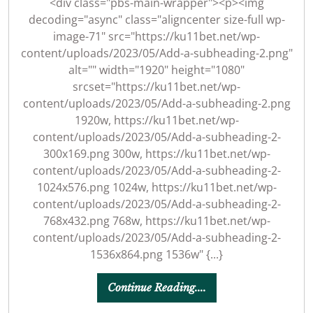
<div class="pbs-main-wrapper"><p><img
สล็อต
decoding="async" class="aligncenter size-full wp-
ออนไลน์
image-71" src="https://ku11bet.net/wp-
content/uploads/2023/05/Add-a-subheading-2.png"
alt="" width="1920" height="1080"
srcset="https://ku11bet.net/wp-
content/uploads/2023/05/Add-a-subheading-2.png
1920w, https://ku11bet.net/wp-
content/uploads/2023/05/Add-a-subheading-2-
300x169.png 300w, https://ku11bet.net/wp-
content/uploads/2023/05/Add-a-subheading-2-
1024x576.png 1024w, https://ku11bet.net/wp-
content/uploads/2023/05/Add-a-subheading-2-
768x432.png 768w, https://ku11bet.net/wp-
content/uploads/2023/05/Add-a-subheading-2-
1536x864.png 1536w" {...}
Continue
Continue Reading....
Reading....