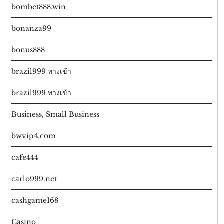
bombet888.win
bonanza99
bonus888
brazil999 ทางเข้า
brazil999 ทางเข้า
Business, Small Business
bwvip4.com
cafe444
carlo999.net
cashgame168
Casino