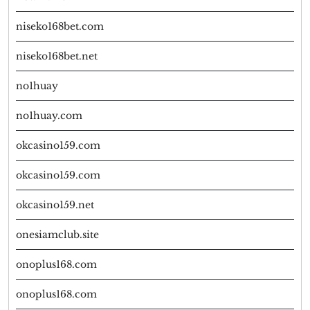
niseko168bet.com
niseko168bet.net
no1huay
no1huay.com
okcasino159.com
okcasino159.com
okcasino159.net
onesiamclub.site
onoplus168.com
onoplus168.com