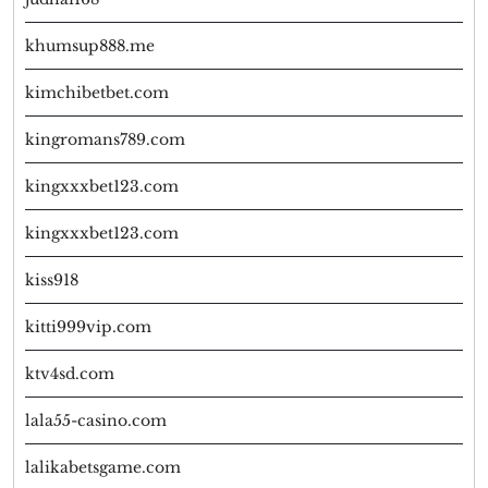
khumsup888.me
kimchibetbet.com
kingromans789.com
kingxxxbet123.com
kingxxxbet123.com
kiss918
kitti999vip.com
ktv4sd.com
lala55-casino.com
lalikabetsgame.com