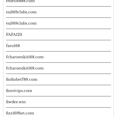
etbet16888.com
eu369clubs.com
eu369clubs.com
FAFA123
faro168
fcharoenkit168.com
fcharoenkit168.com
finfinbet789.com
finnivips.com
fiwdee.win
fizz169bet.com