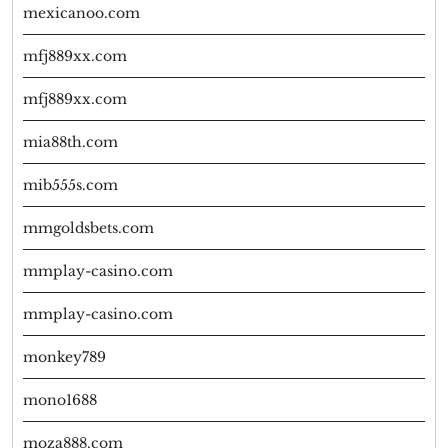
mexicanoo.com
mfj889xx.com
mfj889xx.com
mia88th.com
mib555s.com
mmgoldsbets.com
mmplay-casino.com
mmplay-casino.com
monkey789
mono1688
moza888.com