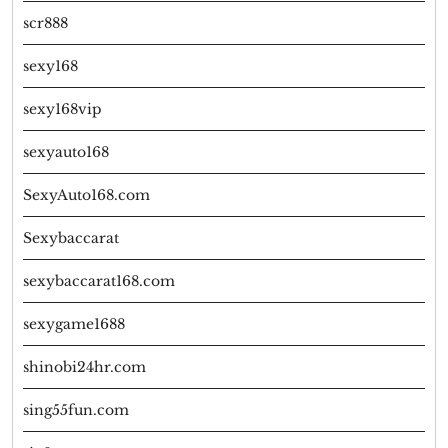
scr888
sexy168
sexy168vip
sexyauto168
SexyAuto168.com
Sexybaccarat
sexybaccarat168.com
sexygame1688
shinobi24hr.com
sing55fun.com