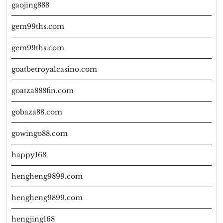
gaojing888
gem99ths.com
gem99ths.com
goatbetroyalcasino.com
goatza888fin.com
gobaza88.com
gowingo88.com
happy168
hengheng9899.com
hengheng9899.com
hengjing168