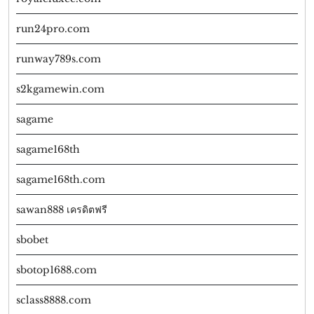
run24pro.com
runway789s.com
s2kgamewin.com
sagame
sagame168th
sagame168th.com
sawan888 เครดิตฟรี
sbobet
sbotop1688.com
sclass8888.com