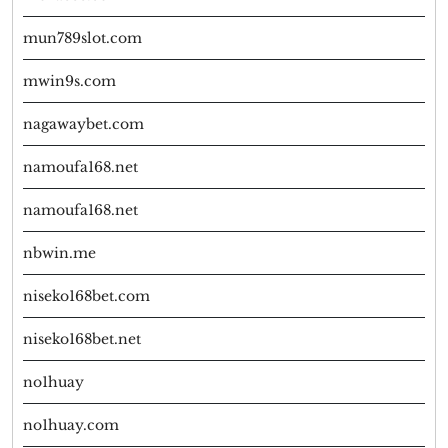
mun789slot.com
mwin9s.com
nagawaybet.com
namoufa168.net
namoufa168.net
nbwin.me
niseko168bet.com
niseko168bet.net
no1huay
no1huay.com