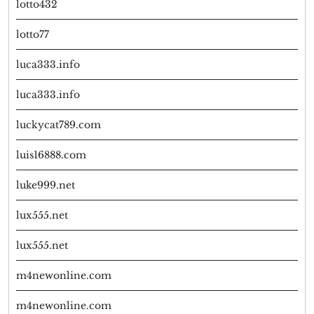
lotto432
lotto77
luca333.info
luca333.info
luckycat789.com
luis16888.com
luke999.net
lux555.net
lux555.net
m4newonline.com
m4newonline.com