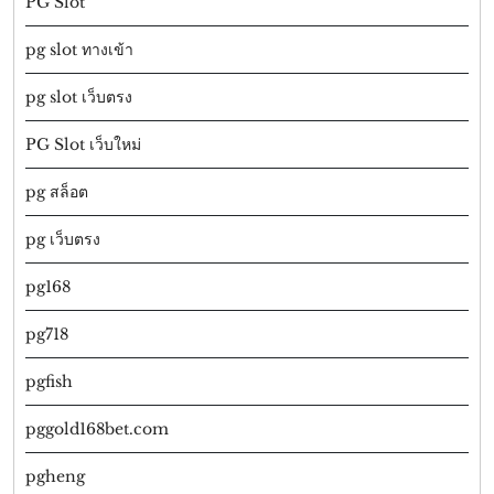
PG Slot
pg slot ทางเข้า
pg slot เว็บตรง
PG Slot เว็บใหม่
pg สล็อต
pg เว็บตรง
pg168
pg718
pgfish
pggold168bet.com
pgheng