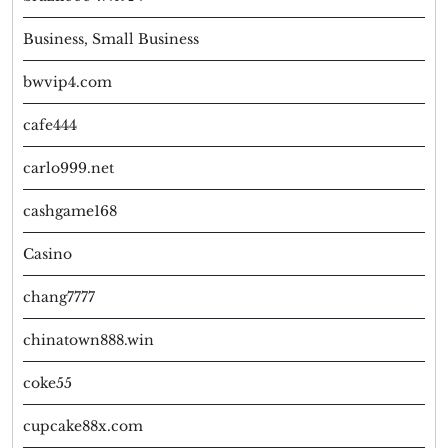
Business, Small Business
bwvip4.com
cafe444
carlo999.net
cashgame168
Casino
chang7777
chinatown888.win
coke55
cupcake88x.com