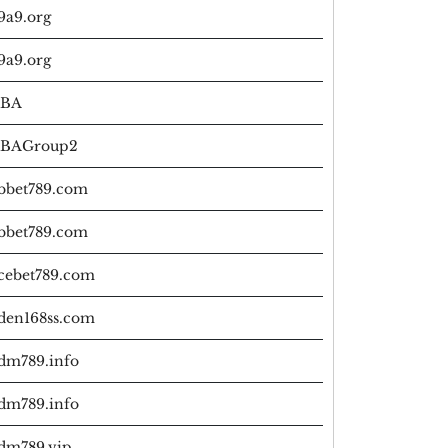
9a9.org
9a9.org
BA
BAGroup2
bbet789.com
bbet789.com
cebet789.com
den168ss.com
dm789.info
dm789.info
dm789.vip