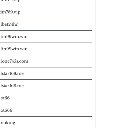
dm789.vip
llbet24hr
llin99win.win
llin99win.win
llone745s.com
llstar168.me
llstar168.me
lot66
lot666
mbking