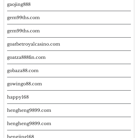
gaojing888
gem99ths.com
gem99ths.com
goatbetroyalcasino.com
goatza888fin.com
gobaza88.com
gowingo88.com
happy168
hengheng9899.com
hengheng9899.com
hengjing168