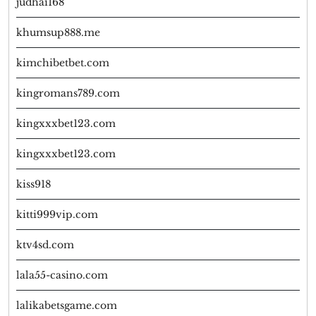
judhai168
khumsup888.me
kimchibetbet.com
kingromans789.com
kingxxxbet123.com
kingxxxbet123.com
kiss918
kitti999vip.com
ktv4sd.com
lala55-casino.com
lalikabetsgame.com