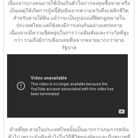
เนื่องจากบางคนอาจใช้เงินเกินตัวในการลงทุนซื้อหวย หรือ
เป็นเหตุให้เกิดการกู้หนี้ยับเยินจากความหวังที่จะพลิกชีวิต
สำหรับหวยใต้ดิน แม้ว่าจะเป็นรูปแบบที่ผิดกฎหมายใน
ประเทศไทย แต่ก็ยังคงมีการเล่นกันอย่างแพร่หลาย
เนื่องจากมีความยืดหยุ่นในการวางเดิมพันและรางวัลที่สูง
กว่า รวมถึงมีการเลือกเลขที่หลากหลายมากกว่าหวย
รัฐบาล
ท้ายที่สุด หวยในประเทศไทยนั้นเป็นมากกว่าเกมการพนัน
ทั่วไป เพราะมันฝังเข้าไปในวิถีชีวิตของผู้คนและมีบทบาทที่