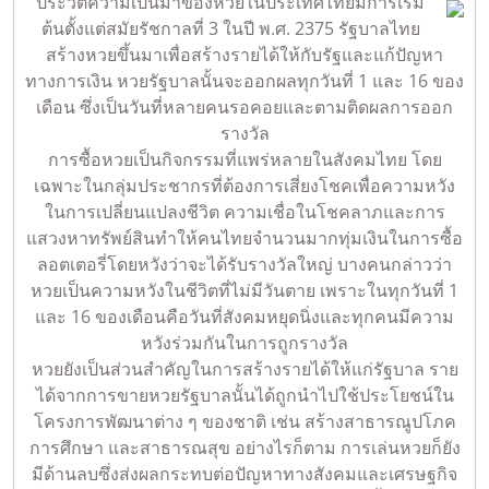
ประวัติความเป็นมาของหวยในประเทศไทยมีการเริ่ม
ต้นตั้งแต่สมัยรัชกาลที่ 3 ในปี พ.ศ. 2375 รัฐบาลไทย
สร้างหวยขึ้นมาเพื่อสร้างรายได้ให้กับรัฐและแก้ปัญหา
ทางการเงิน หวยรัฐบาลนั้นจะออกผลทุกวันที่ 1 และ 16 ของ
เดือน ซึ่งเป็นวันที่หลายคนรอคอยและตามติดผลการออก
รางวัล
การซื้อหวยเป็นกิจกรรมที่แพร่หลายในสังคมไทย โดย
เฉพาะในกลุ่มประชากรที่ต้องการเสี่ยงโชคเพื่อความหวัง
ในการเปลี่ยนแปลงชีวิต ความเชื่อในโชคลาภและการ
แสวงหาทรัพย์สินทำให้คนไทยจำนวนมากทุ่มเงินในการซื้อ
ลอตเตอรี่โดยหวังว่าจะได้รับรางวัลใหญ่ บางคนกล่าวว่า
หวยเป็นความหวังในชีวิตที่ไม่มีวันตาย เพราะในทุกวันที่ 1
และ 16 ของเดือนคือวันที่สังคมหยุดนิ่งและทุกคนมีความ
หวังร่วมกันในการถูกรางวัล
หวยยังเป็นส่วนสำคัญในการสร้างรายได้ให้แก่รัฐบาล ราย
ได้จากการขายหวยรัฐบาลนั้นได้ถูกนำไปใช้ประโยชน์ใน
โครงการพัฒนาต่าง ๆ ของชาติ เช่น สร้างสาธารณูปโภค
การศึกษา และสาธารณสุข อย่างไรก็ตาม การเล่นหวยก็ยัง
มีด้านลบซึ่งส่งผลกระทบต่อปัญหาทางสังคมและเศรษฐกิจ