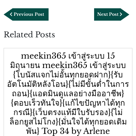
แนะแนว
Previous
Next
Previous Post
Next Post
เรื่อง
Post
Post
Related Posts
meekin365 เข้าสู่ระบบ 15
มิถุนายน meekin365 เข้าสู่ระบบ
{โบนัสแจกไม่อั้นทุกยอดฝาก}{รับ
อัตโนมัติหลังโอน}{ไม่มีขั้นต่ำในการ
ถอน}{แอดมินดูแลอย่างมืออาชีพ}
{ตอบเร็วทันใจ}{แก้ไขปัญหาได้ทุก
กรณี}{เว็บตรงแท้มีใบรับรอง}{ไม่
ล็อกยูสไม่โกง}{มั่นใจได้ทุกยอดเดิม
พัน} Top 34 by Arlene