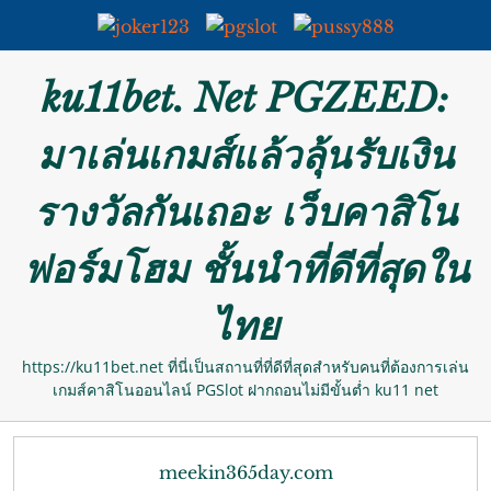
Skip
ku11bet. Net PGZEED:
to
content
มาเล่นเกมส์แล้วลุ้นรับเงิน
รางวัลกันเถอะ เว็บคาสิโน
ฟอร์มโฮม ชั้นนำที่ดีที่สุดใน
ไทย
https://ku11bet.net ที่นี่เป็นสถานที่ที่ดีที่สุดสำหรับคนที่ต้องการเล่น
เกมส์คาสิโนออนไลน์ PGSlot ฝากถอนไม่มีขั้นต่ำ ku11 net
meekin365day.com