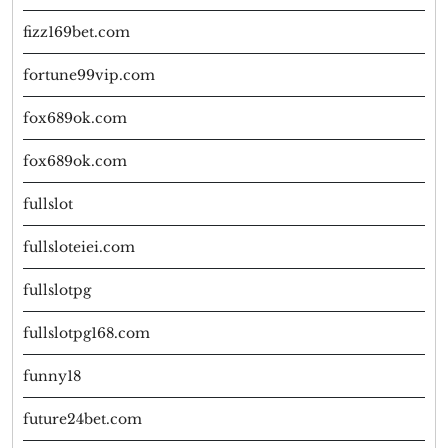
fizz169bet.com
fortune99vip.com
fox689ok.com
fox689ok.com
fullslot
fullsloteiei.com
fullslotpg
fullslotpg168.com
funny18
future24bet.com