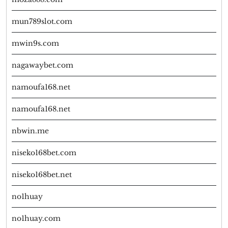
mun789slot.com
mwin9s.com
nagawaybet.com
namoufa168.net
namoufa168.net
nbwin.me
niseko168bet.com
niseko168bet.net
no1huay
no1huay.com