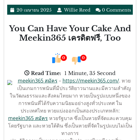
Category
20
Willie
20 เมษายน 2025
Willie Reed
0 Comments
เมษายน
Reed
2025
You Can Have Your Cake And
Meekin365 เครดิตฟรี, Too
0
0
Read Time:
1 Minute, 35 Second
meekin365 สมัคร
–
https://meekin365.com/
. หวย
เป็นเกมการพนันที่มีประวัติยาวนานและมีความสำคัญ
ในวัฒนธรรมและสังคมไทยมาก หวยเป็นรูปแบบหนึ่งของ
การพนันที่ได้รับความนิยมอย่างสูงทั่วประเทศ ใน
ประเทศไทย หวยแบ่งออกเป็นสองประเภทหลัก:
meekin365 สมัคร
หวยรัฐบาล ซึ่งเป็นหวยที่จัดและควบคุม
โดยรัฐบาล และหวยใต้ดิน ซึ่งเป็นหวยที่จัดในรูปแบบไม่เป็น
ทางการ