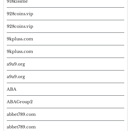
918kissme
928coins.vip
928coins.vip
9kpluss.com
9kpluss.com
a9a9.org
a9a9.org
ABA
ABAGroup2
abbet789.com
abbet789.com