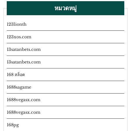
หมวดหมู่
123lionth
123xos.com
13satanbets.com
13satanbets.com
168 สล็อต
1688sagame
1688vegasx.com
1688vegasx.com
168pg