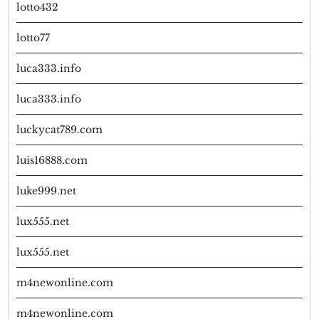
lotto432
lotto77
luca333.info
luca333.info
luckycat789.com
luis16888.com
luke999.net
lux555.net
lux555.net
m4newonline.com
m4newonline.com