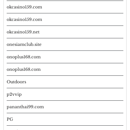
okcasino159.com
okcasino159.com
okcasino159.net
onesiamclub.site
onoplus168.com
onoplus168.com
Outdoors
p2vvip
pananthai99.com
PG