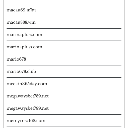
macau69 สมัคร
macau888.win
marinapluss.com
marinapluss.com
mario678
mario678.club
meekin365day.com
megawaysbet789.net
megawaysbet789.net
mercyrosa168.com