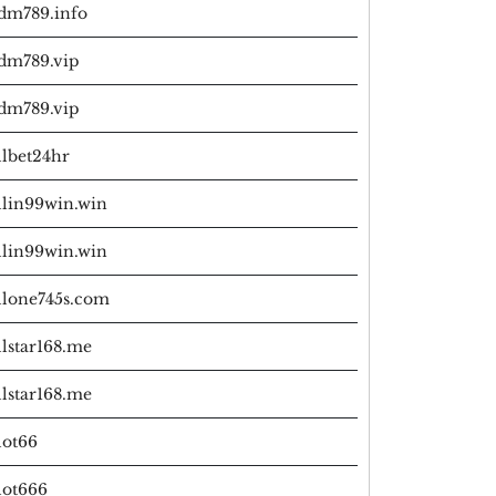
dm789.info
dm789.vip
dm789.vip
llbet24hr
llin99win.win
llin99win.win
llone745s.com
llstar168.me
llstar168.me
lot66
lot666