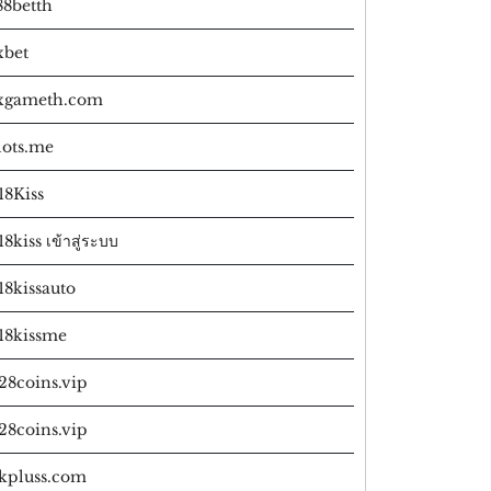
88betth
xbet
xgameth.com
lots.me
18Kiss
18kiss เข้าสู่ระบบ
18kissauto
18kissme
28coins.vip
28coins.vip
kpluss.com