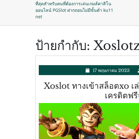
ที่สุดสำหรับคนที่ต้องการเล่นเกมส์คาสิโน
ออนไลน์ PGSlot ฝากถอนไม่มีขั้นต่ำ ku11
net
ป้ายกำกับ:
Xoslot
17
17 พฤษภาคม 2023
พ
2
Xoslot ทางเข้าสล็อตxo เล่
เครดิตฟรี