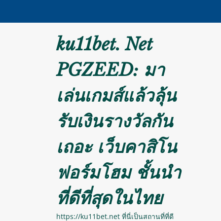
Skip
ku11bet. Net
to
content
PGZEED: มา
เล่นเกมส์แล้วลุ้น
รับเงินรางวัลกัน
เถอะ เว็บคาสิโน
ฟอร์มโฮม ชั้นนำ
ที่ดีที่สุดในไทย
https://ku11bet.net ที่นี่เป็นสถานที่ที่ดี