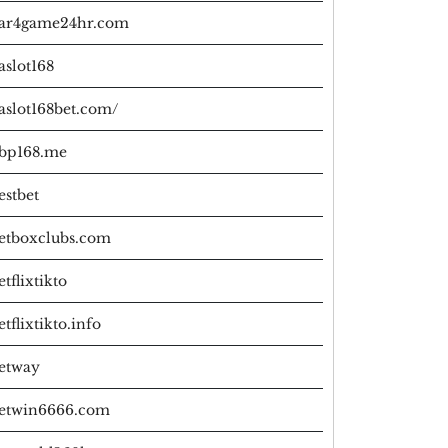
ar4game24hr.com
aslot168
aslot168bet.com/
bp168.me
estbet
etboxclubs.com
etflixtikto
etflixtikto.info
etway
etwin6666.com