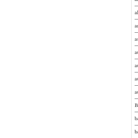
a
a
a
a
a
a
a
B
b
b