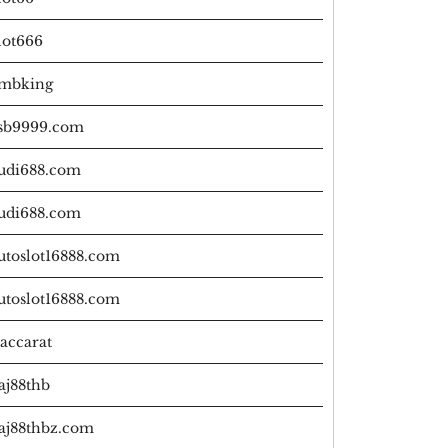
lot666
mbking
sb9999.com
udi688.com
udi688.com
utoslot16888.com
utoslot16888.com
accarat
aj88thb
aj88thbz.com