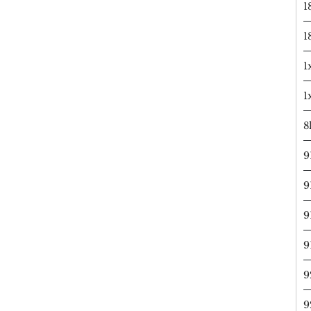
คุ้ม
1
ค่า
1
ทุก
1
ครั้ง
ที่
1
เล่น
8
Top
9
57
By
9
Carri
9
9
9
9