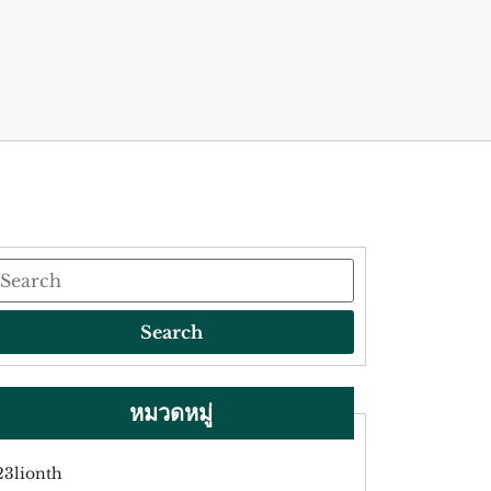
earch
Search
หมวดหมู่
23lionth