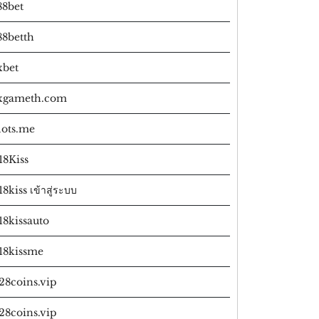
88bet
88betth
xbet
xgameth.com
lots.me
18Kiss
18kiss เข้าสู่ระบบ
18kissauto
18kissme
28coins.vip
28coins.vip