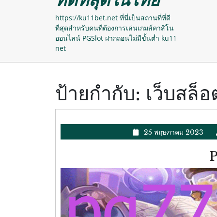
https://ku11bet.net ที่นี่เป็นสถานที่ที่ดี
ที่สุดสำหรับคนที่ต้องการเล่นเกมส์คาสิโน
ออนไลน์ PGSlot ฝากถอนไม่มีขั้นต่ำ ku11
net
ป้ายกำกับ:
เว็บสล็
2
25 พฤษภาคม 2023
พ
2
P