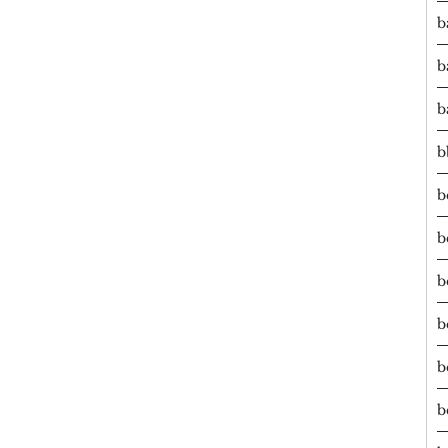
b
b
b
b
b
b
b
b
b
b