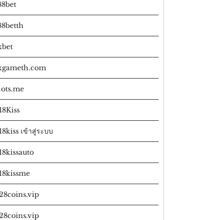
88bet
88betth
xbet
xgameth.com
lots.me
18Kiss
18kiss เข้าสู่ระบบ
18kissauto
18kissme
28coins.vip
28coins.vip