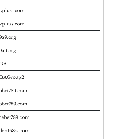
kpluss.com
kpluss.com
9a9.org
9a9.org
BA
BAGroup2
bbet789.com
bbet789.com
cebet789.com
den168ss.com