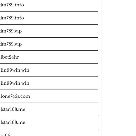
dm789.info
dm789.info
dm789.vip
dm789.vip
llbet24hr
llin99win.win
llin99win.win
llone745s.com
llstar168.me
llstar168.me
lot66