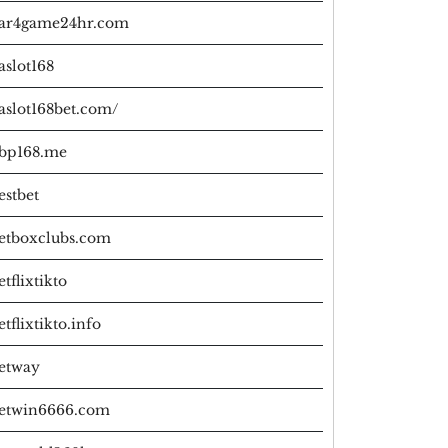
ar4game24hr.com
aslot168
aslot168bet.com/
bp168.me
estbet
etboxclubs.com
etflixtikto
etflixtikto.info
etway
etwin6666.com