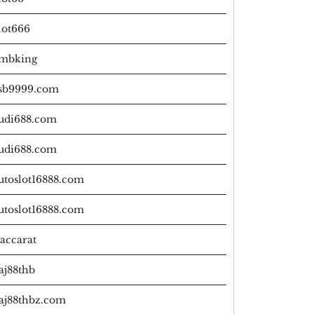
lot666
mbking
sb9999.com
udi688.com
udi688.com
utoslot16888.com
utoslot16888.com
accarat
aj88thb
aj88thbz.com