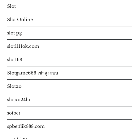
Slot
Slot Online
slot pg
slot1111ok.com
slot168
Slotgame666 เข้าสู่ระบบ
Slotxo
slotxo24hr
soibet
spbetflik888.com