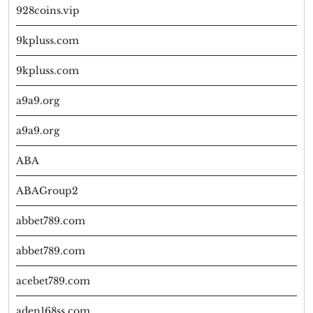
928coins.vip
9kpluss.com
9kpluss.com
a9a9.org
a9a9.org
ABA
ABAGroup2
abbet789.com
abbet789.com
acebet789.com
aden168ss.com