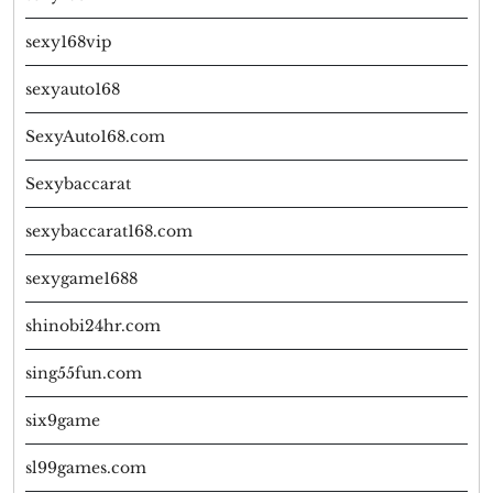
sexy168vip
sexyauto168
SexyAuto168.com
Sexybaccarat
sexybaccarat168.com
sexygame1688
shinobi24hr.com
sing55fun.com
six9game
sl99games.com