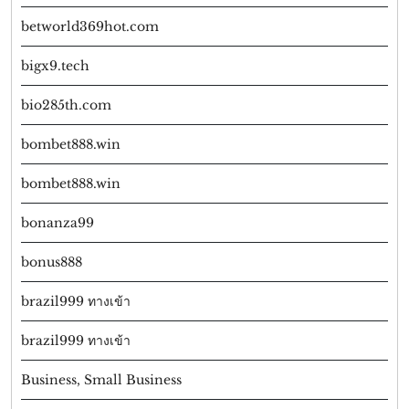
betworld369hot.com
bigx9.tech
bio285th.com
bombet888.win
bombet888.win
bonanza99
bonus888
brazil999 ทางเข้า
brazil999 ทางเข้า
Business, Small Business