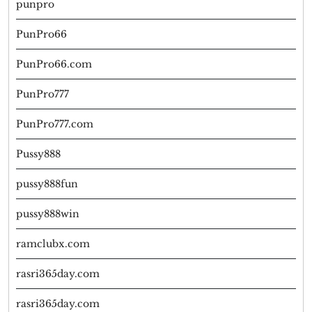
punpro
PunPro66
PunPro66.com
PunPro777
PunPro777.com
Pussy888
pussy888fun
pussy888win
ramclubx.com
rasri365day.com
rasri365day.com