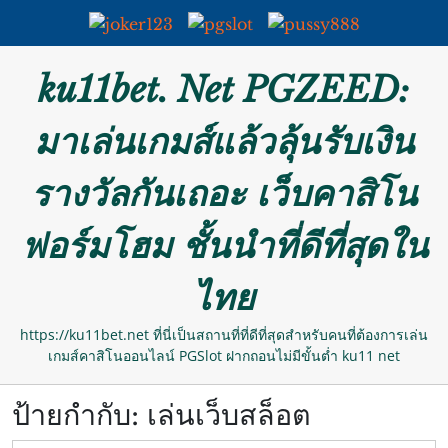
Skip
ku11bet. Net PGZEED:
to
content
มาเล่นเกมส์แล้วลุ้นรับเงิน
รางวัลกันเถอะ เว็บคาสิโน
ฟอร์มโฮม ชั้นนำที่ดีที่สุดใน
ไทย
https://ku11bet.net ที่นี่เป็นสถานที่ที่ดีที่สุดสำหรับคนที่ต้องการเล่น
เกมส์คาสิโนออนไลน์ PGSlot ฝากถอนไม่มีขั้นต่ำ ku11 net
ป้ายกำกับ:
เล่นเว็บสล็อต