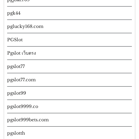
pgk44
pglucky168.com
PGSlot
Pgslot เว็บตรง
pgslot77
pgslot77.com
pgslot99
pgslot9999.co
pgslot999bets.com
pgslotth