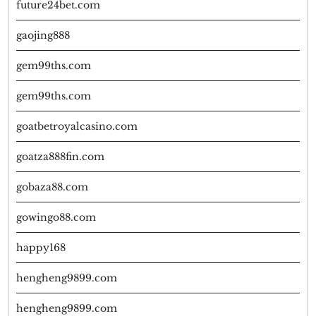
future24bet.com
gaojing888
gem99ths.com
gem99ths.com
goatbetroyalcasino.com
goatza888fin.com
gobaza88.com
gowingo88.com
happy168
hengheng9899.com
hengheng9899.com