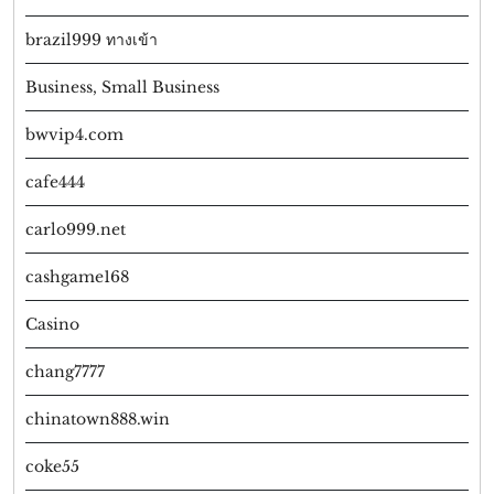
brazil999 ทางเข้า
Business, Small Business
bwvip4.com
cafe444
carlo999.net
cashgame168
Casino
chang7777
chinatown888.win
coke55