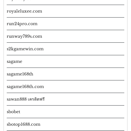
royaleluxee.com
run24pro.com
runway789s.com
s2kgamewin.com
sagame
sagame168th
sagame168th.com
sawan888 เครดิตฟรี
sbobet
sbotop1688.com