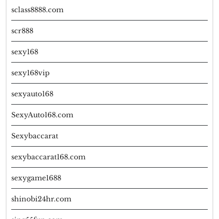
sclass8888.com
scr888
sexy168
sexy168vip
sexyauto168
SexyAuto168.com
Sexybaccarat
sexybaccarat168.com
sexygame1688
shinobi24hr.com