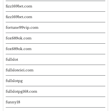
fizz169bet.com
fizz169bet.com
fortune99vip.com
fox689ok.com
fox689ok.com
fullslot
fullsloteiei.com
fullslotpg
fullslotpg168.com
funny18