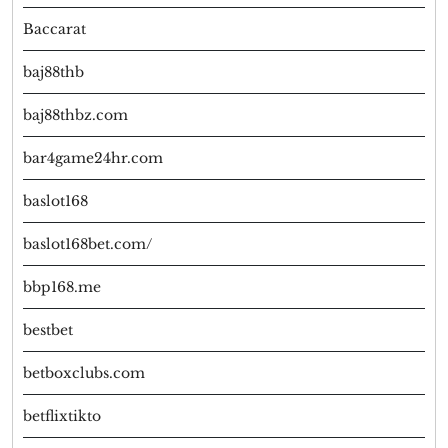
Baccarat
baj88thb
baj88thbz.com
bar4game24hr.com
baslot168
baslot168bet.com/
bbp168.me
bestbet
betboxclubs.com
betflixtikto