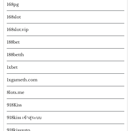
168pg
168slot
168slot.vip
188bet
188betth
1xbet
1xgameth.com
8lots.me
918Kiss
918kiss เข้าสู่ระบบ
918kissauto