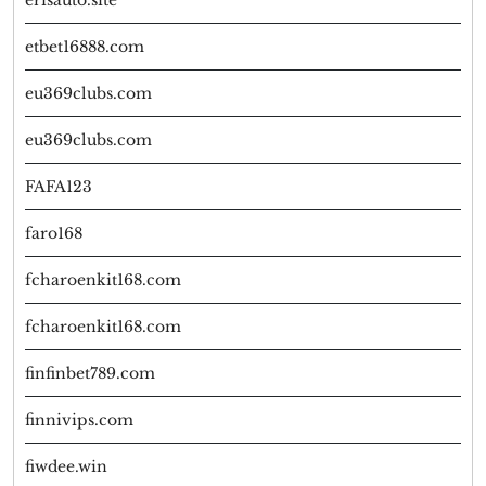
erisauto.site
etbet16888.com
eu369clubs.com
eu369clubs.com
FAFA123
faro168
fcharoenkit168.com
fcharoenkit168.com
finfinbet789.com
finnivips.com
fiwdee.win