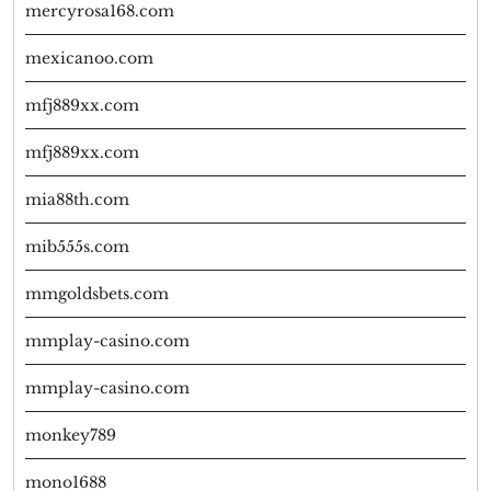
mercyrosa168.com
mexicanoo.com
mfj889xx.com
mfj889xx.com
mia88th.com
mib555s.com
mmgoldsbets.com
mmplay-casino.com
mmplay-casino.com
monkey789
mono1688