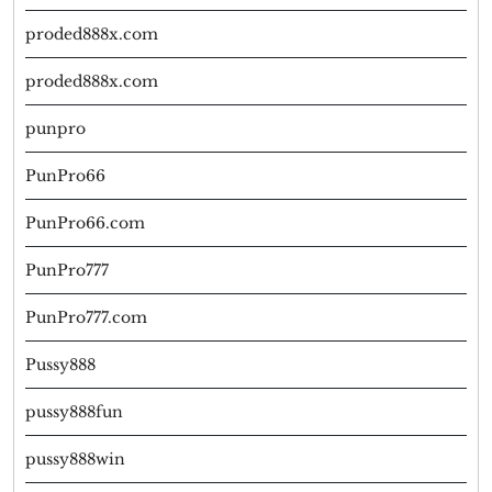
proded888x.com
proded888x.com
punpro
PunPro66
PunPro66.com
PunPro777
PunPro777.com
Pussy888
pussy888fun
pussy888win