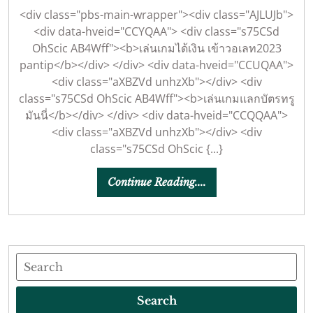
อัต
Net
<div class="pbs-main-wrapper"><div class="AJLUJb">
ตรา
PGZEED:
<div data-hveid="CCYQAA"> <div class="s75CSd
ชนะ
OhScic AB4Wff"><b>เล่นเกมได้เงิน เข้าวอเลท2023
มา
pantip</b></div> </div> <div data-hveid="CCUQAA">
สูง
เล่น
<div class="aXBZVd unhzXb"></div> <div
Cas
เกมส์
class="s75CSd OhScic AB4Wff"><b>เล่นเกมแลกบัตรทรู
สมั
แล้ว
มันนี่</b></div> </div> <div data-hveid="CCQQAA">
วัน
<div class="aXBZVd unhzXb"></div> <div
ลุ้น
class="s75CSd OhScic {...}
นี้
รับ
เป็น
เงิน
Continue
Continue Reading....
เศรษ
รางวัล
Reading....
แน่
กัน
To
เถอะ
48
เว็บ
Search
By
คา
Just
สิ
Search