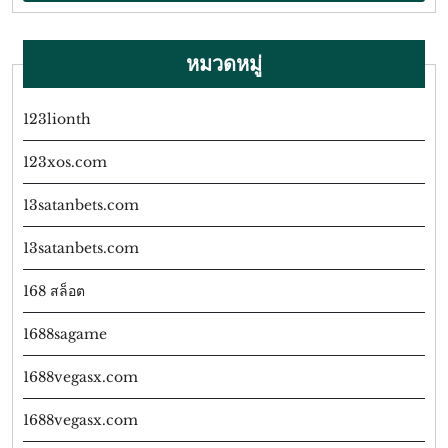
Ok
โน
Cas
ฟอร์ม
หมวดหมู่
โฮม
ชั้น
123lionth
นำ
ที่
123xos.com
ดี
13satanbets.com
ที่สุด
13satanbets.com
ใน
ไทย
168 สล็อต
1688sagame
1688vegasx.com
1688vegasx.com