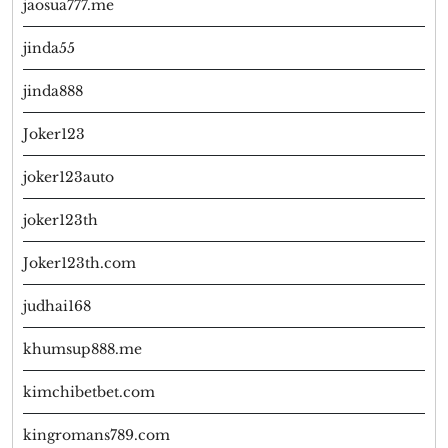
jaosua777.me
jinda55
jinda888
Joker123
joker123auto
joker123th
Joker123th.com
judhai168
khumsup888.me
kimchibetbet.com
kingromans789.com