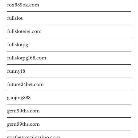
fox689ok.com
fullslot
fullsloteiei.com
fullslotpg
fullslotpg168.com
funny18
future24bet.com
gaojing888
gem99ths.com
gem99ths.com
goatbetroyalcasino.com