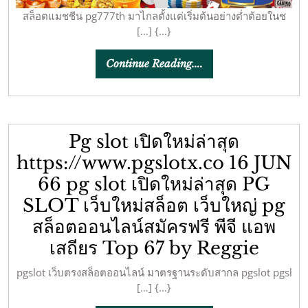
สล็อตแมชชีน pg777th มาไกลตั้งแต่เริ่มต้นอย่างต่ำต้อยในช
[…] {...}
Continue
Continue Reading....
Reading....
Pg slot เปิดใหม่ล่าสุด
https://www.pgslotx.co 16 JUN
66 pg slot เปิดใหม่ล่าสุด PG
SLOT เว็บใหม่สล็อต เว็บใหญ่ pg
สล็อตออนไลน์สมัครฟรี พีจี แอพ
เสถียร Top 67 by Reggie
pgslot เว็บตรงสล็อตออนไลน์ มาตรฐานระดับสากล pgslot pgsl
[…] {...}