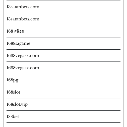
13satanbets.com
13satanbets.com
168 สล็อต
1688sagame
1688vegasx.com
1688vegasx.com
168pg
168slot
168slot.vip
188bet