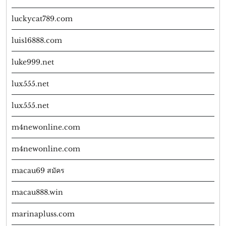
luckycat789.com
luis16888.com
luke999.net
lux555.net
lux555.net
m4newonline.com
m4newonline.com
macau69 สมัคร
macau888.win
marinapluss.com