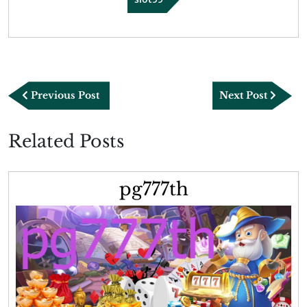
แนะแนว
Previous
Next
Previous Post
Next Post
เรื่อง
Post
Post
Related Posts
pg777th