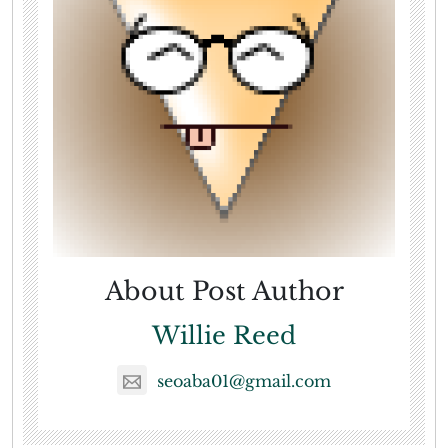
About Post Author
Willie Reed
seoaba01@gmail.com