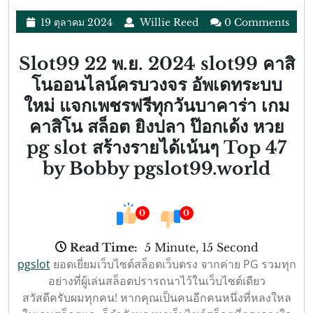
Category
19
Willie
19 ตุลาคม 2024
Willie Reed
0 Comments
ตุลาคม
Reed
2024
Slot99 22 พ.ย. 2024 slot99 คาสิ
โนออนไลน์ครบวงจร อัพเดทระบบ
ใหม่ แจกเพชรฟรีทุกวันบาคาร่า เกม
คาสิโน สล็อต ยิงปลา ป๊อกเด้ง หวย
pg slot สร้างรายได้เน้นๆ Top 47
by Bobby pgslot99.world
0
0
Read Time:
5 Minute, 15 Second
pgslot
ยอดเยี่ยมเว็บไซต์สล็อตเว็บตรง จากค่าย PG รวมทุก
อย่างที่ผู้เล่นสล็อตปรารถนาไว้ในเว็บไซต์เดียว
สวัสดีครับผมทุกคน! หากคุณเป็นคนอีกคนหนึ่งที่หลงใหล