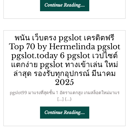
Continue
Continue Reading....
Reading....
พนัน เว็บตรง pgslot เครดิตฟรี
Top 70 by Hermelinda pgslot
pgslot.today 6 pgslot เวปไซต์
แตกง่าย pgslot ทางเข้าเล่น ใหม่
ล่าสุด รองรับทุกอุปกรณ์ มีนาคม
2025
pgslot99 มาแรงที่สุดชั้น 1 อัตราแตกสูง เกมสล็อตใหม่มาแร
[…] {...}
Continue
Continue Reading....
Reading....