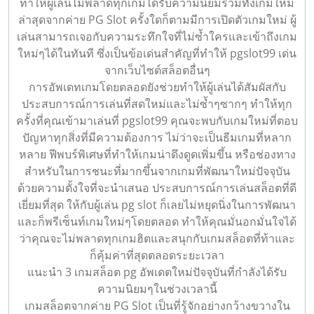
ทำให้ผู้เล่นไม่พลาดทุกเกมได้รับความนิยมรวมทั้งเกมใหม่
ล่าสุดจากค่าย PG Slot ครั้งใดก็ตามมีการเปิดตัวเกมใหม่ ผู้
เล่นสามารถเจอกับความระทึกใจที่ไม่ซ้ำใครและเข้าถึงเกม
ใหม่ๆได้ในทันที ซึ่งเป็นข้อเด่นสำคัญที่ทำให้ pgslot99 เด่น
จากเว็บไซต์สล็อตอื่นๆ
การอัพเดทเกมโดยตลอดยังช่วยทำให้ผู้เล่นได้สัมผัสกับ
ประสบการณ์การเล่นที่สดใหม่และไม่ซ้ำๆซากๆ ทำให้ทุก
ครั้งที่คุณเข้ามาเล่นที่ pgslot99 คุณจะพบกับเกมใหม่ที่ตอบ
ปัญหาทุกสิ่งที่มีความต้องการ ไม่ว่าจะเป็นธีมเกมที่หลาก
หลาย ฟีพบร์พิเศษที่ทำให้เกมน่าดึงดูดเพิ่มขึ้น หรือช่องทาง
สำหรับในการชนะที่มากขึ้นจากเกมที่พัฒนาใหม่ปัจจุบัน
ด้วยความตั้งใจที่จะนำเสนอ ประสบการณ์การเล่นสล็อตที่ดี
เยี่ยมที่สุด ให้กับผู้เล่น pg slot ก็เลยไม่หยุดนิ่งในการพัฒนา
และก็พรีเซ็นท์เกมใหม่ๆโดยตลอด ทำให้คุณมั่นอกมั่นใจได้
ว่าคุณจะไม่พลาดทุกเกมฮิตและสนุกกับเกมสล็อตที่ท้าและ
ก็คุ้มค่าที่สุดตลอดระยะเวลา
แนะนำ 3 เกมสล็อต pg อัพเดตใหม่ปัจจุบันที่กำลังได้รับ
ความนิยมๆในช่วงเวลานี้
เกมสล็อตจากค่าย PG Slot เป็นที่รู้จักอย่างกว้างขวางใน