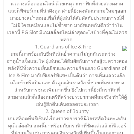
แวดวงสล็อตออนไลน์ ด้วยเหตุว่ากราฟิกที่สวยสดงดงาม
และก็ฟีพบร์เกมที่น่าดึงดูด ค่ายนี้ยังคงพัฒนาเกมใหม่ๆออก
มาอย่างสม่ำเสมอเพื่อให้ผู้เล่นได้สัมผัสกับประสบการณ์ที่
ไม่มีใครเหมือนและไม่ซ้ำซาก มาอัพเดทกันดีกว่าว่าใน
เวลานี้ PG Slot มีเกมสล็อตใหม่ล่าสุดอะไรบ้างที่คุณไม่ควร
พลาด!
1. Guardians of Ice & Fire
เกมนี้มาพร้อมกับธีมที่เน้นย้ำความไม่ถูกกันระหว่าง
ธาตุน้ำแข็งและไฟ ผู้เล่นจะได้สัมผัสกับการต่อสู้ระหว่างสอง
พลังที่มีทั้งความเย็นเยียบและความร้อนแรง Guardians of
Ice & Fire มากับฟีเจอร์พิเศษ เป็นต้นว่า การเพิ่มแถววงล้อ
เมื่อเข้าฟรีสปิน และ ตัวคูณเงินรางวัล ที่ช่วยเพิ่มช่องทาง
สำหรับการชนะเพิ่มมากขึ้น ยิ่งไปกว่านี้ยังมีกราฟิกที่
สวยงามแล้วก็เสียงดนตรีที่สร้างบรรยากาศที่สมจริง ทำให้ผู้
เล่นรู้สึกตื่นเต้นตลอดระยะเวลา
2. Queen of Bounty
เกมสล็อตที่พรีเซ็นท์เรื่องราวของราชินีโจรสลัดในทะเลอัน
ดุเด็ดเผ็ดมัน เกมนี้มาพร้อมกับกราฟิกที่ชัดแจ๋วแล้วก็ฟีเจอร์
ที่น่าสนใจ เช่น การคูณเงินรางวัลที่เพิ่มขึ้นในแต่ละรอบ