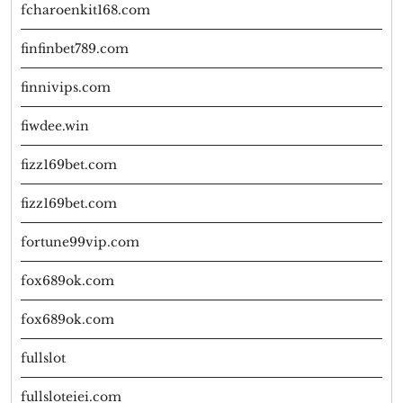
fcharoenkit168.com
finfinbet789.com
finnivips.com
fiwdee.win
fizz169bet.com
fizz169bet.com
fortune99vip.com
fox689ok.com
fox689ok.com
fullslot
fullsloteiei.com