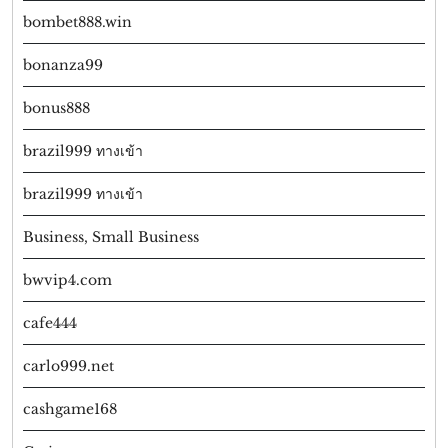
bombet888.win
bonanza99
bonus888
brazil999 ทางเข้า
brazil999 ทางเข้า
Business, Small Business
bwvip4.com
cafe444
carlo999.net
cashgame168