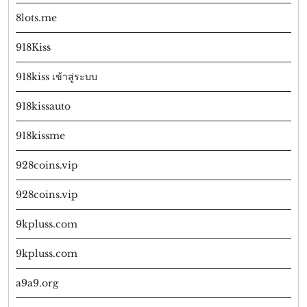
8lots.me
918Kiss
918kiss เข้าสู่ระบบ
918kissauto
918kissme
928coins.vip
928coins.vip
9kpluss.com
9kpluss.com
a9a9.org