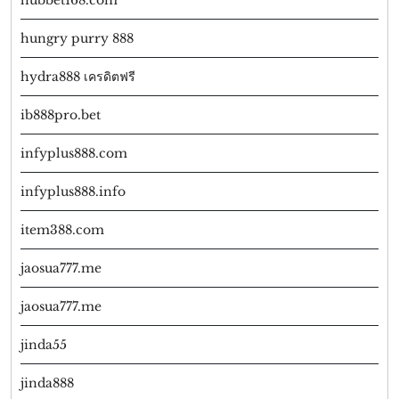
hungry purry 888
hydra888 เครดิตฟรี
ib888pro.bet
infyplus888.com
infyplus888.info
item388.com
jaosua777.me
jaosua777.me
jinda55
jinda888