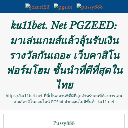
Skip
ku11bet. Net PGZEED:
to
content
มาเล่นเกมส์แล้วลุ้นรับเงิน
รางวัลกันเถอะ เว็บคาสิโน
ฟอร์มโฮม ชั้นนำที่ดีที่สุดใน
ไทย
https://ku11bet.net ที่นี่เป็นสถานที่ที่ดีที่สุดสำหรับคนที่ต้องการเล่น
เกมส์คาสิโนออนไลน์ PGSlot ฝากถอนไม่มีขั้นต่ำ ku11 net
Pussy888