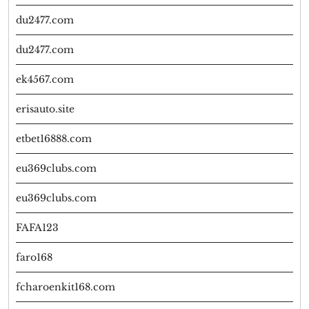
du2477.com
du2477.com
ek4567.com
erisauto.site
etbet16888.com
eu369clubs.com
eu369clubs.com
FAFA123
faro168
fcharoenkit168.com