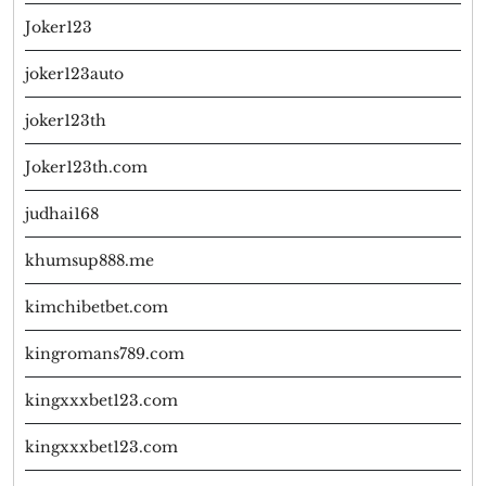
Joker123
joker123auto
joker123th
Joker123th.com
judhai168
khumsup888.me
kimchibetbet.com
kingromans789.com
kingxxxbet123.com
kingxxxbet123.com