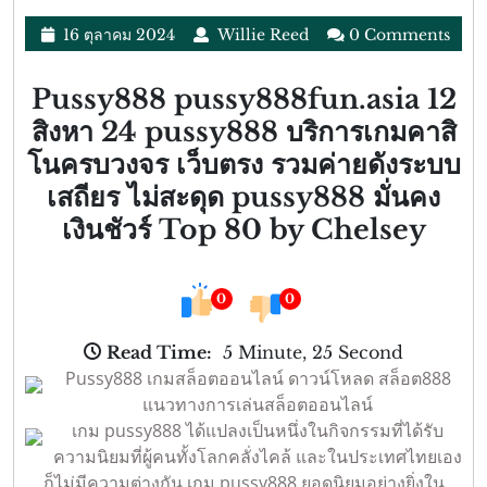
Category
16
Willie
16 ตุลาคม 2024
Willie Reed
0 Comments
ตุลาคม
Reed
2024
Pussy888 pussy888fun.asia 12
สิงหา 24 pussy888 บริการเกมคาสิ
โนครบวงจร เว็บตรง รวมค่ายดังระบบ
เสถียร ไม่สะดุด pussy888 มั่นคง
เงินชัวร์ Top 80 by Chelsey
0
0
Read Time:
5 Minute, 25 Second
Pussy888 เกมสล็อตออนไลน์ ดาวน์โหลด สล็อต888
แนวทางการเล่นสล็อตออนไลน์
เกม pussy888 ได้แปลงเป็นหนึ่งในกิจกรรมที่ได้รับ
ความนิยมที่ผู้คนทั้งโลกคลั่งไคล้ และในประเทศไทยเอง
ก็ไม่มีความต่างกัน เกม pussy888 ยอดนิยมอย่างยิ่งใน