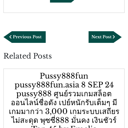
แนะแนว
Previous
Next
Previous Post
Next Post
เรื่อง
Post
Post
Related Posts
Pussy888fun
pussy888fun.asia 8 SEP 24
pussy888 ศูนย์รวมเกมสล็อต
ออนไลน์ชื่อดัง เปย์หนักรับเต็มๆ มี
เกมมากว่า 3,000 เกมระบบเสถียร
ไม่สะดุด พุซซี่888 มั่นคง เงินชัวร์