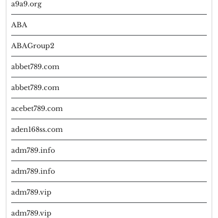
a9a9.org
ABA
ABAGroup2
abbet789.com
abbet789.com
acebet789.com
aden168ss.com
adm789.info
adm789.info
adm789.vip
adm789.vip