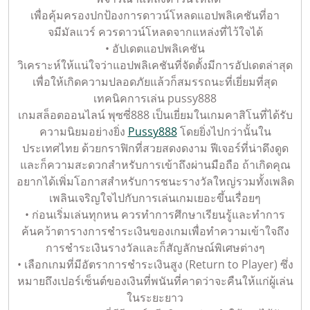
เพื่อคุ้มครองปกป้องการดาวน์โหลดแอปพลิเคชันที่อา
จมีมัลแวร์ ควรดาวน์โหลดจากแหล่งที่ไว้ใจได้
• อัปเดตแอปพลิเคชัน
วิเคราะห์ให้แน่ใจว่าแอปพลิเคชันที่จัดตั้งมีการอัปเดตล่าสุด
เพื่อให้เกิดความปลอดภัยแล้วก็สมรรถนะที่เยี่ยมที่สุด
เทคนิคการเล่น pussy888
เกมสล็อตออนไลน์ พุซซี่888 เป็นเยี่ยมในเกมคาสิโนที่ได้รับ
ความนิยมอย่างยิ่ง
Pussy888
โดยยิ่งไปกว่านั้นใน
ประเทศไทย ด้วยกราฟิกที่สวยสดงดงาม ฟีเจอร์ที่น่าดึงดูด
และก็ความสะดวกสำหรับการเข้าถึงผ่านมือถือ ถ้าเกิดคุณ
อยากได้เพิ่มโอกาสสำหรับการชนะรางวัลใหญ่รวมทั้งเพลิด
เพลินเจริญใจไปกับการเล่นเกมเยอะขึ้นเรื่อยๆ
• ก่อนเริ่มเล่นทุกหน ควรทำการศึกษาเรียนรู้และทำการ
ค้นคว้าตารางการชำระเงินของเกมเพื่อทำความเข้าใจถึง
การชำระเงินรางวัลและก็สัญลักษณ์พิเศษต่างๆ
• เลือกเกมที่มีอัตราการชำระเงินสูง (Return to Player) ซึ่ง
หมายถึงเปอร์เซ็นต์ของเงินที่พนันที่คาดว่าจะคืนให้แก่ผู้เล่น
ในระยะยาว