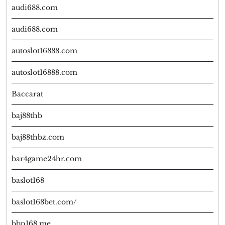
audi688.com
audi688.com
autoslot16888.com
autoslot16888.com
Baccarat
baj88thb
baj88thbz.com
bar4game24hr.com
baslot168
baslot168bet.com/
bbp168.me