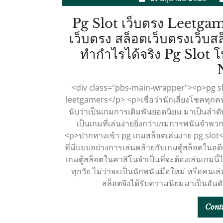
มิถ
20
Pg Slot เว็บตรง Leetga
เว็บตรง สล็อตเว็บตรงเว็บสล็
ทำกำไรได้จริง Pg Slot 
<div class="pbs-main-wrapper"><p>pg slot
leetgamers</p> <p>เชื่อว่านักเสี่ยงโชคทุกค
นับว่าเป็นเกมการเดิมพันยอดนิยม มาเป็นลำดับ
เป็นเกมที่เล่นง่ายยิ่งกว่าเกมการพนันจำ
<p>ปากทางเข้า pg เกมสล็อตเล่นง่าย pg slot<
ที่มีแบบอย่างการเล่นคล้ายกับเกมตู้สล็อตในอ
เกมตู้สล็อตในคาสิโนจำเป็นที่จะต้องเล่นเกมนี้ไ
ทุกวัย ไม่ว่าจะเป็นนักพนันมือใหม่ หรือคน
สล็อตจึงได้รับความนิยมมาเป็นอันด
Conti