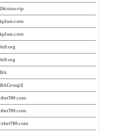
28coins.vip
kpluss.com
kpluss.com
9a9.org
9a9.org
BA
BAGroup2
bbet789.com
bbet789.com
cebet789.com