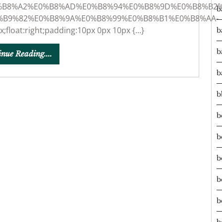
By
ทดลอง
สล็อต
%B8%A2%E0%B8%AD%E0%B8%94%E0%B8%9D%E0%B8%B2%
b
Nelson
%B9%82%E0%B8%9A%E0%B8%99%E0%B8%B1%E0%B8%AA-
เล่น
PG
;float:right;padding:10px 0px 10px {...}
b
Top
เว็บ
22
ตรง
b
Continue
nue Reading....
By
Reading....
แตก
b
Bradford
หนัก
b
สล็อต
ทดลอง
PG
เล่น
b
เว็บ
Top
b
ตรง
63
แตก
By
b
หนัก
Chand
b
Kittycatsjoy.com
เว็บ
b
21
สล็อต
b