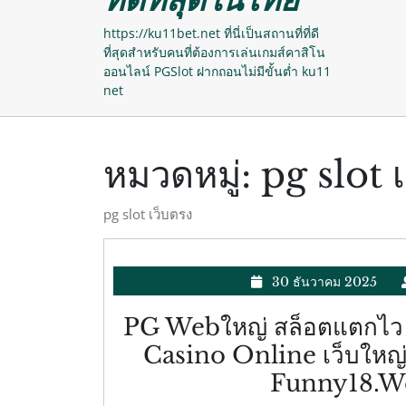
https://ku11bet.net ที่นี่เป็นสถานที่ที่ดี
ที่สุดสำหรับคนที่ต้องการเล่นเกมส์คาสิโน
ออนไลน์ PGSlot ฝากถอนไม่มีขั้นต่ำ ku11
net
หมวดหมู่:
pg slot 
pg slot เว็บตรง
3
30 ธันวาคม 2025
ธั
20
PG Webใหญ่ สล็อตแตกไว โป
Casino Online เว็บใหญ่
Funny18.w