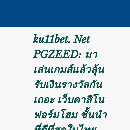
Skip
ku11bet. Net
to
content
PGZEED: มา
เล่นเกมส์แล้วลุ้น
รับเงินรางวัลกัน
เถอะ เว็บคาสิโน
ฟอร์มโฮม ชั้นนำ
ที่ดีที่สุดในไทย