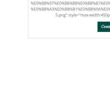
%E0%B8%97%E0%B8%B8%E0%B8%81%E0
%E0%B8%A3%E0%B8%B1%E0%B8%9A%E0
5.png" style="max-width:450px
Conti