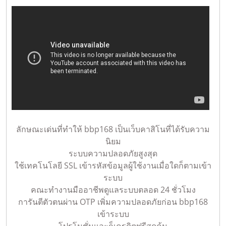
ลักษณะเด่นที่ทำให้ bbp168 เป็นเว็บคาสิโนที่ได้รับความ
นิยม
ระบบความปลอดภัยสูงสุด
ใช้เทคโนโลยี SSL เข้ารหัสข้อมูลผู้ใช้งานเมื่อใดก็ตามเข้า
ระบบ
คณะทำงานมืออาชีพดูแลระบบตลอด 24 ชั่วโมง
การันตีตัวตนผ่าน OTP เพิ่มความปลอดภัยก่อน bbp168
เข้าระบบ