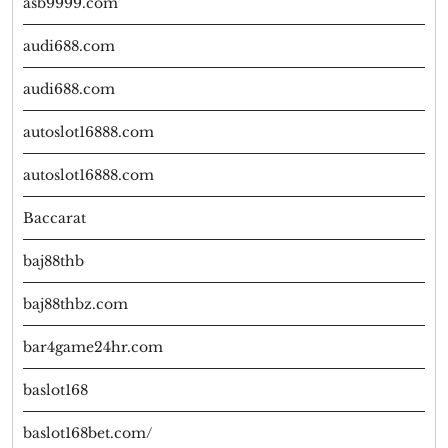
asb9999.com
audi688.com
audi688.com
autoslot16888.com
autoslot16888.com
Baccarat
baj88thb
baj88thbz.com
bar4game24hr.com
baslot168
baslot168bet.com/