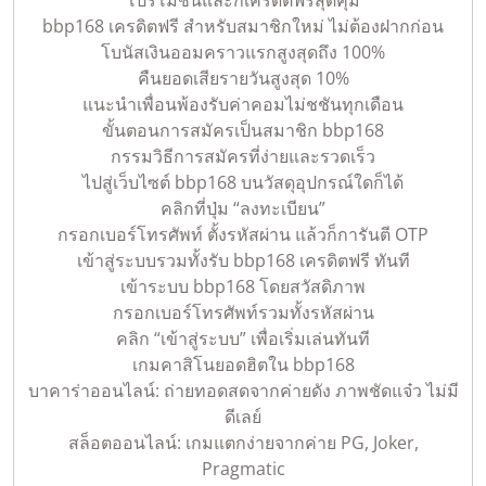
โปรโมชั่นและก็เครดิตฟรีสุดคุ้ม
bbp168 เครดิตฟรี สำหรับสมาชิกใหม่ ไม่ต้องฝากก่อน
โบนัสเงินออมคราวแรกสูงสุดถึง 100%
คืนยอดเสียรายวันสูงสุด 10%
แนะนำเพื่อนพ้องรับค่าคอมไม่ชชันทุกเดือน
ขั้นตอนการสมัครเป็นสมาชิก bbp168
กรรมวิธีการสมัครที่ง่ายและรวดเร็ว
ไปสู่เว็บไซต์ bbp168 บนวัสดุอุปกรณ์ใดก็ได้
คลิกที่ปุ่ม “ลงทะเบียน”
กรอกเบอร์โทรศัพท์ ตั้งรหัสผ่าน แล้วก็การันตี OTP
เข้าสู่ระบบรวมทั้งรับ bbp168 เครดิตฟรี ทันที
เข้าระบบ bbp168 โดยสวัสดิภาพ
กรอกเบอร์โทรศัพท์รวมทั้งรหัสผ่าน
คลิก “เข้าสู่ระบบ” เพื่อเริ่มเล่นทันที
เกมคาสิโนยอดฮิตใน bbp168
บาคาร่าออนไลน์: ถ่ายทอดสดจากค่ายดัง ภาพชัดแจ๋ว ไม่มี
ดีเลย์
สล็อตออนไลน์: เกมแตกง่ายจากค่าย PG, Joker,
Pragmatic