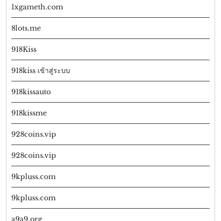
1xgameth.com
8lots.me
918Kiss
918kiss เข้าสู่ระบบ
918kissauto
918kissme
928coins.vip
928coins.vip
9kpluss.com
9kpluss.com
a9a9.org