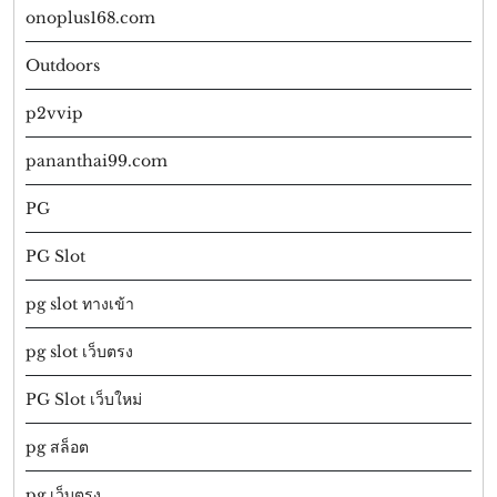
onoplus168.com
Outdoors
p2vvip
pananthai99.com
PG
PG Slot
pg slot ทางเข้า
pg slot เว็บตรง
PG Slot เว็บใหม่
pg สล็อต
pg เว็บตรง