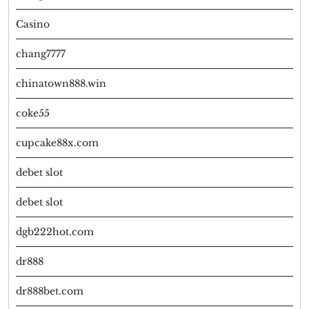
Casino
chang7777
chinatown888.win
coke55
cupcake88x.com
debet slot
debet slot
dgb222hot.com
dr888
dr888bet.com