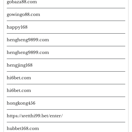
gobaza88.com
gowingo88.com
happy168
hengheng9899.com
hengheng9899.com
hengjing168
hi6bet.com
hi6bet.com
hongkong456
https://sretthi99.bet/enter/
hubbet168.com