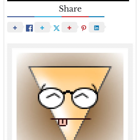
Share