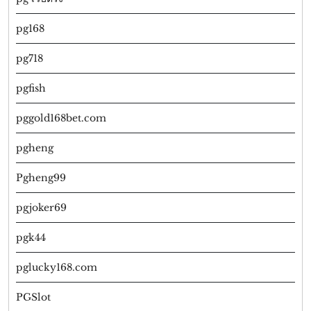
pg168
pg718
pgfish
pggold168bet.com
pgheng
Pgheng99
pgjoker69
pgk44
pglucky168.com
PGSlot