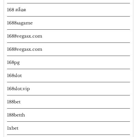
168 สล็อต
1688sagame
1688vegasx.com
1688vegasx.com
168pg
168slot
168slot.vip
188bet
188betth
1xbet