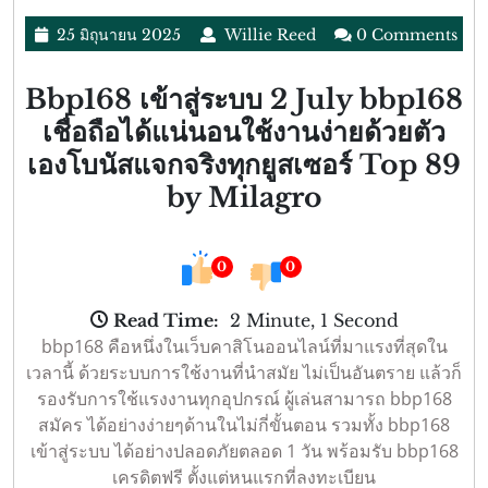
Category
25
Willie
25 มิถุนายน 2025
Willie Reed
0 Comments
มิถุนายน
Reed
2025
Bbp168 เข้าสู่ระบบ 2 July bbp168
เชื่อถือได้แน่นอนใช้งานง่ายด้วยตัว
เองโบนัสแจกจริงทุกยูสเซอร์ Top 89
by Milagro
0
0
Read Time:
2 Minute, 1 Second
bbp168 คือหนึ่งในเว็บคาสิโนออนไลน์ที่มาแรงที่สุดใน
เวลานี้ ด้วยระบบการใช้งานที่นำสมัย ไม่เป็นอันตราย แล้วก็
รองรับการใช้แรงงานทุกอุปกรณ์ ผู้เล่นสามารถ bbp168
สมัคร ได้อย่างง่ายๆด้านในไม่กี่ขั้นตอน รวมทั้ง bbp168
เข้าสู่ระบบ ได้อย่างปลอดภัยตลอด 1 วัน พร้อมรับ bbp168
เครดิตฟรี ตั้งแต่หนแรกที่ลงทะเบียน