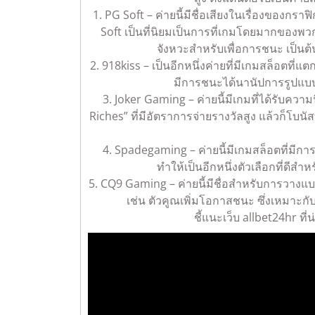
1. PG Soft – ค่ายนี้มีชื่อเสียงในเรื่องของกราฟิก
Soft เป็นที่นิยมเป็นการที่เกมโดยมากของพวกเข
จังหวะสำหรับเพื่อการชนะ เป็นต้น
2. 918kiss – เป็นอีกหนึ่งค่ายที่มีเกมสล็อตที่
มีการชนะได้นานัปการรูปแบบ 
3. Joker Gaming – ค่ายนี้มีเกมที่ได้รับควา
Riches” ที่มีอัตราการจ่ายรางวัลสูง แล้วก็โบนัส
4. Spadegaming – ค่ายนี้มีเกมสล็อตที่มีกา
ทำให้เป็นอีกหนึ่งตัวเลือกที่ดีสำ
5. CQ9 Gaming – ค่ายนี้มีชื่อสำหรับการวางแบบเก
เช่น ตัวคูณเพิ่มโอกาสชนะ ซึ่งเหมาะกับ
ชี้แนะเว็บ allbet24hr ที