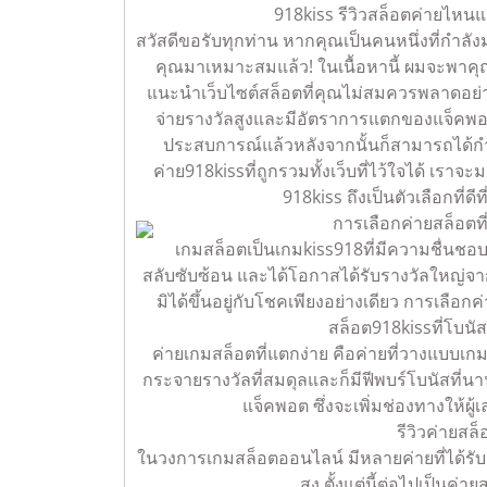
918kiss รีวิวสล็อตค่ายไหนแ
สวัสดีขอรับทุกท่าน หากคุณเป็นคนหนึ่งที่กำลัง
คุณมาเหมาะสมแล้ว! ในเนื้อหานี้ ผมจะพาคุณไป
แนะนำเว็บไซต์สล็อตที่คุณไม่สมควรพลาดอย่าง k
จ่ายรางวัลสูงและมีอัตราการแตกของแจ็คพอตที่
ประสบการณ์แล้วหลังจากนั้นก็สามารถได้กำ
ค่าย918kissที่ถูกรวมทั้งเว็บที่ไว้ใจได้ เราจ
918kiss ถึงเป็นตัวเลือกที่ดี
การเลือกค่ายสล็อตที
เกมสล็อตเป็นเกมkiss918ที่มีความชื่นชอ
สลับซับซ้อน และได้โอกาสได้รับรางวัลใหญ่จาก
มิได้ขึ้นอยู่กับโชคเพียงอย่างเดียว การเลือก
สล็อต918kissที่โบนัส
ค่ายเกมสล็อตที่แตกง่าย คือค่ายที่วางแบบเก
กระจายรางวัลที่สมดุลและก็มีฟีพบร์โบนัสที่น
แจ็คพอต ซึ่งจะเพิ่มช่องทางให้ผ
รีวิวค่ายสล็
ในวงการเกมสล็อตออนไลน์ มีหลายค่ายที่ได้รับก
สูง ตั้งแต่นี้ต่อไปเป็นค่าย