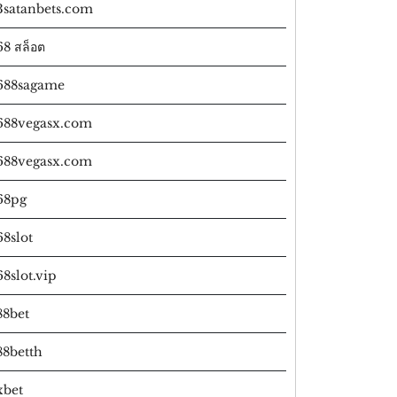
3satanbets.com
68 สล็อต
688sagame
688vegasx.com
688vegasx.com
68pg
68slot
68slot.vip
88bet
88betth
xbet