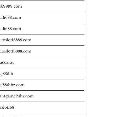
sb9999.com
udi688.com
udi688.com
utoslot16888.com
utoslot16888.com
accarat
aj88thb
aj88thbz.com
ar4game24hr.com
aslot168