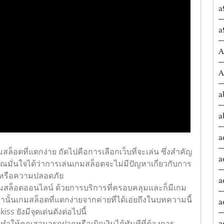
a
a
A
A
a
a
a
กมสล็อตที่แตกง่าย ถัดไปคือการเลือกเว็บที่จะเล่น ซึ่งสำคัญ
a
ุณมั่นใจได้ว่าการเล่นเกมสล็อตจะไม่มีปัญหาเกี่ยวกับการ
นหรือความปลอดภัย
a
งเกมสล็อตออนไลน์ ด้วยการบริการที่ครอบคลุมและก็มีเกม
นั้นเกมสล็อตที่แตกง่ายจากค่ายที่ได้เอ่ยถึงในบทความนี้
a
8kiss ยังมีจุดเด่นดังต่อไปนี้
ทำให้คุณสามารถฝากหรือเบิกเงินได้ทันทีที่ต้องการ
a