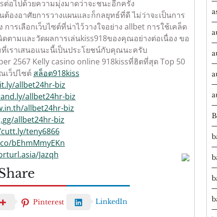
ssต่อไปด้วยความมุ่งมาดว่าจะชนะอีกครั้ง
a
ป็นต้องอาศัยการวางแผนและก็กลยุทธ์ที่ดี ไม่ว่าจะเป็นการ
 การเลือกเว็บไซต์ที่น่าไว้วางใจอย่าง allbet การใช้เคล็ด
a
นิดตามและวัดผลการเล่นkiss918ของคุณอย่างต่อเนื่อง ขอ
ี่เราเสนอแนะนี้เป็นประโยชน์กับคุณนะครับ
a
er 2567 Kelly casino online 918kissที่ฮิตที่สุด Top 50
เว็ปไซต์
สล็อต918kiss
a
it.ly/allbet24hr-biz
a
rand.ly/allbet24hr-biz
.in.th/allbet24hr-biz
B
g.gg/allbet24hr-biz
/cutt.ly/teny6866
b
/t.co/bEhmMmyEKn
orturl.asia/Jazqh
b
Share
b
b
LinkedIn
Pinterest