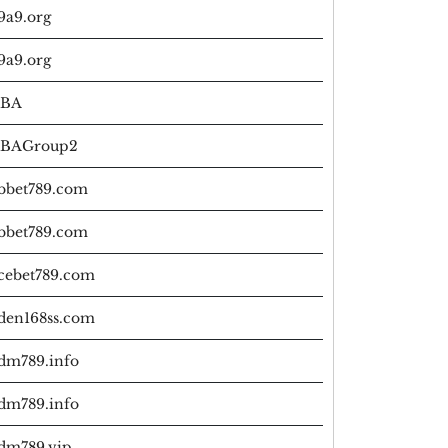
9a9.org
9a9.org
BA
BAGroup2
bbet789.com
bbet789.com
cebet789.com
den168ss.com
dm789.info
dm789.info
dm789.vip