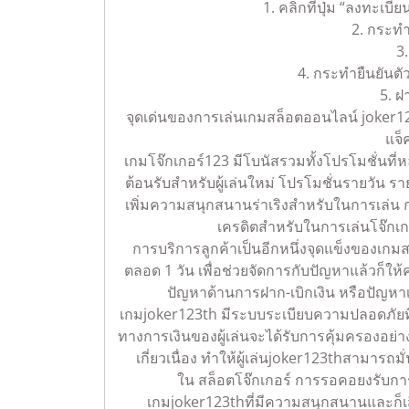
1. คลิกที่ปุ่ม “ลงทะเบ
2. กระทำ
3.
4. กระทำยืนยันตั
5. ฝ
จุดเด่นของการเล่นเกมสล็อตออนไลน์ joker12
แจ็
เกมโจ๊กเกอร์123 มีโบนัสรวมทั้งโปรโมชั่นที่ห
ต้อนรับสำหรับผู้เล่นใหม่ โปรโมชั่นรายวัน รา
เพิ่มความสนุกสนานร่าเริงสำหรับในการเล่น กา
เครดิตสำหรับในการเล่นโจ๊กเก
การบริการลูกค้าเป็นอีกหนึ่งจุดแข็งของเก
ตลอด 1 วัน เพื่อช่วยจัดการกับปัญหาแล้วก็ให
ปัญหาด้านการฝาก-เบิกเงิน หรือปัญหาเ
เกมjoker123th มีระบบระเบียบความปลอดภัยที
ทางการเงินของผู้เล่นจะได้รับการคุ้มครองอย่าง
เกี่ยวเนื่อง ทำให้ผู้เล่นjoker123thสามารถ
ใน สล็อตโจ๊กเกอร์ การรอคอยงรับการเล่
เกมjoker123thที่มีความสนุกสนานและก็เส