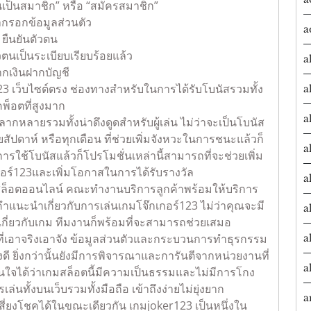
ียนเป็นสมาชิก” หรือ “สมัครสมาชิก”
กรอกข้อมูลส่วนตัว
a
 ยืนยันตัวตน
วตนเป็นระเบียบเรียบร้อยแล้ว
a
ากเงินฝากบัญชี
3 เว็บไซต์ตรง ช่องทางสำหรับในการได้รับโบนัสรวมทั้ง
a
คพ็อตที่สูงมาก
a
ลากหลายรวมทั้งน่าดึงดูดสำหรับผู้เล่น ไม่ว่าจะเป็นโบนัส
ยสัปดาห์ หรือทุกเดือน ที่ช่วยเพิ่มจังหวะในการชนะแล้วก็
a
รใช้โบนัสแล้วก็โปรโมชั่นเหล่านี้สามารถที่จะช่วยเพิ่ม
อร์123และเพิ่มโอกาสในการได้รับรางวัล
a
มสล็อตออนไลน์ คณะทำงานบริการลูกค้าพร้อมให้บริการ
้คำแนะนำเกี่ยวกับการเล่นเกมโจ๊กเกอร์123 ไม่ว่าคุณจะมี
a
กี่ยวกับเกม ทีมงานก็พร้อมที่จะสามารถช่วยเสมอ
่เอาจริงเอาจัง ข้อมูลส่วนตัวและกระบวนการทำธุรกรรม
a
ดี ยิ่งกว่านั้นยังมีการพิจารณาและการันตีจากหน่วยงานที่
a
มั่นใจได้ว่าเกมสล็อตนี้มีความเป็นธรรมและไม่มีการโกง
นทั้งบนเว็บรวมทั้งมือถือ เข้าถึงง่ายไม่ยุ่งยาก
a
ี่ยงโชคได้ในขณะเดียวกัน เกมjoker123 เป็นหนึ่งใน