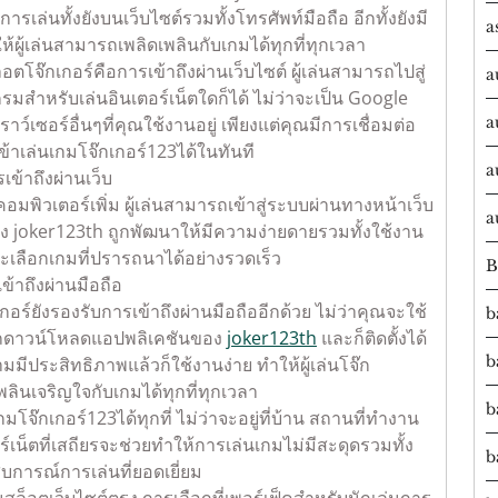
ล่นทั้งยังบนเว็บไซต์รวมทั้งโทรศัพท์มือถือ อีกทั้งยังมี
a
ให้ผู้เล่นสามารถเพลิดเพลินกับเกมได้ทุกที่ทุกเวลา
จ๊กเกอร์คือการเข้าถึงผ่านเว็บไซต์ ผู้เล่นสามารถไปสู่
a
มสำหรับเล่นอินเตอร์เน็ตใดก็ได้ ไม่ว่าจะเป็น Google
ราว์เซอร์อื่นๆที่คุณใช้งานอยู่ เพียงแต่คุณมีการเชื่อมต่อ
a
ข้าเล่นเกมโจ๊กเกอร์123ได้ในทันที
a
รเข้าถึงผ่านเว็บ
พิวเตอร์เพิ่ม ผู้เล่นสามารถเข้าสู่ระบบผ่านทางหน้าเว็บ
a
ของ joker123th ถูกพัฒนาให้มีความง่ายดายรวมทั้งใช้งาน
ละเลือกเกมที่ปรารถนาได้อย่างรวดเร็ว
B
ข้าถึงผ่านมือถือ
อร์ยังรองรับการเข้าถึงผ่านมือถืออีกด้วย ไม่ว่าคุณจะใช้
b
รถดาวน์โหลดแอปพลิเคชันของ
joker123th
และก็ติดตั้งได้
b
มีประสิทธิภาพแล้วก็ใช้งานง่าย ทำให้ผู้เล่นโจ๊ก
ลินเจริญใจกับเกมได้ทุกที่ทุกเวลา
b
มโจ๊กเกอร์123ได้ทุกที่ ไม่ว่าจะอยู่ที่บ้าน สถานที่ทำงาน
์เน็ตที่เสถียรจะช่วยทำให้การเล่นเกมไม่มีสะดุดรวมทั้ง
b
การณ์การเล่นที่ยอดเยี่ยม