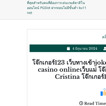
ที่สุดสำหรับคนที่ต้องการเล่นเกมส์คาสิโน
ออนไลน์ PGSlot ฝากถอนไม่มีขั้นต่ำ ku11
net
สล
4
4 มิถุนายน 2024
มิถ
20
โจ๊กเกอร์123 เว็บทางเข้าjok
casino onlineเว็บแม่ โจ๊
Cristina โจ๊กเกอร
Read Time