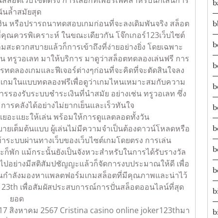
สล็อตเว็บไซต์ตรง การเลือกที่เพอร์เฟ็คสำหรับนักเล่นการ
b
ันล้ำสมัยสุด
เงิน หรือปรารถนาทดสอบเกมก่อนที่จะลงเดิมพันจริง สล็อต
b
ที่คุณควรพิเคราะห์ ในขณะเดียวกัน โจ๊กเกอร์123เว็บไซต์
b
ความสะดวกสบายแล้วก็การเข้าถึงที่ง่ายอย่างยิ่ง โดยเฉพาะ
งเช่น ทรูวอเลท มาให้บริการ มาดูว่าสล็อตทดลองเล่นฟรี การ
b
ารทดลองเกมและฟีเจอร์ต่างๆก่อนที่จะคิดที่จะตัดสินใจลง
ยเกมในแบบทดลองฟรีเพื่อดูว่าเกมไหนเหมาะสมกับความ
b
องรับระบบชำระเงินที่นำสมัย อย่างเช่น ทรูวอเลท ซึ่ง
การคลังได้อย่างไม่ยากเย็นและเร็วทันใจ
b
อตเยอะแยะให้เล่น พร้อมให้การดูแลตลอดทั้งวัน
ยเต็มต้นแบบ ผู้เล่นไม่มีความจำเป็นต้องดาวน์โหลดหรือ
b
ถเข้าระบบผ่านทางเว็บของเว็บไซต์เกมโดยตรง การเล่น
b
ะก็พัก แม้กระนั้นยังเป็นจังหวะสำหรับในการได้รับรางวัล
นไปอย่างมีสติสัมปชัญญะแล้วก็จัดการงบประมาณให้ดี เพื่อ
b
คุณกำลังมองหาแพลตฟอร์มเกมสล็อตที่มีคุณภาพและน่าไว้
3th เพื่อสัมผัสประสบการณ์การปั่นสล็อตออนไลน์ที่สุด
b
ยอด
17 สิงหาคม 2567 Cristina casino online joker123thมา
b