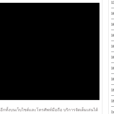
1
1
1
1
1
1
1
1
1
1
ทั้งบนเว็บไซต์เเละโทรศัพท์มือถือ บริการจัดเต็มเล่นได้
1