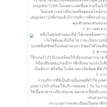
เราจะมาชี้แนะเกมสล็อตออนไลน์ในยุคปัจจุบัน
เกมjoker123th ไม่เฉพาะแต่เพื่อความรื่นเริงใจ
โดยเฉพาะอย่างยิ่งเกมสล็อตออนไลน์จากค่
เล่นjoker123ที่ง่ายแล้วก็การบริการที่ครบถ้วน 
คุณลักษณะเด่นของเ
1. ความสะดวก
หนึ่งในคุณลักษณะที่ทำให้เกมสล็อตจาก jok
เว็บไซต์และมือถือ ไม่ว่าจะเป็นระบบป
แอปพลิเคชันหรือเล่นผ่านเบราว์เซอร์ได้โดยทั
2. ควา
โจ๊กเกอร์123 มีเกมสล็อตให้เลือกเล่นมากมาย ทั้
ก็อื่นๆซึ่งแต่ละเกมมีกราฟิกที่งดงามและก็เสีย
เป็นต้นว่า ฟรีสปิน โบนัส และแจ็คพ็อต ที่ทำใ
3. การ
การบริการที่ดีเป็นอีกหนึ่งเหตุที่ทำให้ 
joker123th พร้อมให้บริการตลอด 1 วัน ไม่ว่าจ
ให้เนื้อหาสาระเกี่ยวกับเกม นอกจากนี้ยังมีระบบ
เล่นสามาร
กระบวนการลงทะเบียนเป็นสมาชิกรวม