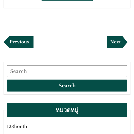
Reading....
แนะแนว
Previous
Next
Previous
Next
เรื่อง
Post
Post
Search
Search
หมวดหมู่
123lionth