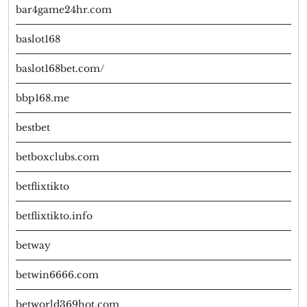
bar4game24hr.com
baslot168
baslot168bet.com/
bbp168.me
bestbet
betboxclubs.com
betflixtikto
betflixtikto.info
betway
betwin6666.com
betworld369hot.com