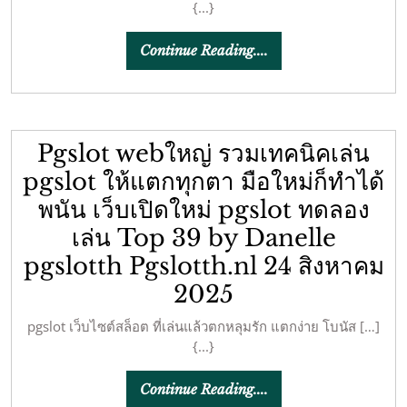
{...}
Continue
Continue Reading....
Reading....
Pgslot webใหญ่ รวมเทคนิคเล่น
pgslot ให้แตกทุกตา มือใหม่ก็ทำได้
พนัน เว็บเปิดใหม่ pgslot ทดลอง
เล่น Top 39 by Danelle
pgslotth Pgslotth.nl 24 สิงหาคม
2025
pgslot เว็บไซต์สล็อต ที่เล่นแล้วตกหลุมรัก แตกง่าย โบนัส […]
{...}
Continue
Continue Reading....