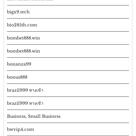
bigx9.tech
bio285th.com
bombet888.win
bombet888.win
bonanza99
bonus888
brazil999 ทางเข้า
brazil999 ทางเข้า
Business, Small Business
bwvip4.com