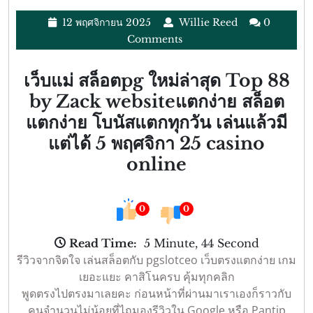
Category
12
Willie
12 พฤศจิกายน 2025
Willie Reed
0
พฤศจิกายน
Reed
Comments
2025
เว็บแม่ สล็อตpg ใหม่ล่าสุด Top 88
by Zack websiteแตกง่าย สล็อต
แตกง่าย โบนัสแตกทุกวัน เล่นแล้วมี
แต่ได้ 5 พฤศจิกา 25 casino
online
0
0
Read Time:
5 Minute, 44 Second
รีวิวจากจิตใจ เล่นสล็อตกับ pgslotceo เว็บตรงแตกง่าย เกม
เยอะแยะ คาสิโนครบ คุ้มทุกคลิก
พูดตรงไปตรงมาเลยคะ ก่อนหน้าที่ผ่านมาเราเองก็ราวกับ
คนจำนวนไม่น้อยที่ไถมองรีวิวใน Google หรือ Pantip