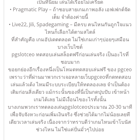
เป็นที่นิยม เล่นได้เรื่อยไม่เครียด
• Pragmatic Play – ถ้าชอบสายเกมภาพอลัง เอฟเฟกต์จัด
เต็ม จำต้องค่ายนี้
• Live22, Jili, Spadegaming – มีครบ คนไหนกันถูกใจแนว
ไหนก็เลือกได้ตามสไตล์
ที่สำคัญคือ เกมอัปเดตตลอด ไม่ใช่เกมเก่าๆบ่อยๆเสมือน
บางเว็บไซต์
pgslotceo ทดสอบเล่นสล็อตฟรีก่อนเล่นจริง เป็นอะไรที่
ชอบมาก
ขอยกย่องอีกเรื่องหนึ่งเป็นโหมดทดสอบเล่นฟรี ของ pgceo
เพราะว่าที่ผ่านมาพวกเราเจอหลายเว็บpgceoที่กดทดสอบ
เล่นแล้วเด้ง ไหมมีระบบระเบียบให้ทดลองเลย จำเป็นต้อง
เติมก่อนสิ่งเดียว แม้กระนั้นของที่นี่เป็นกดปุบปับ เข้าหน้า
เกมได้เลย ไม่มีเงื่อนไขอะไรทั้งนั้น
บางเกมพวกเราทดลองเล่นpgslotceoประมาณ 20-30 นาที
เพื่อจับจังหวะก่อนเพิ่มเงินจริง ซึ่งช่วยได้มากไม่น้อยเลยที
เดียวเวลาเล่นจริง เนื่องจากว่าทราบดีว่าเกมไหนเข้าโบนัส
ช่วงไหน ไม่ใช่แค่ปั่นมั่วๆไปบ่อย