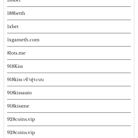
188bet
188betth
1xbet
1xgameth.com
8lots.me
918Kiss
918kiss เข้าสู่ระบบ
918kissauto
918kissme
928coins.vip
928coins.vip