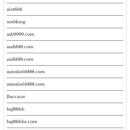
alot666
ambking
asb9999.com
audi688.com
audi688.com
autoslot16888.com
autoslot16888.com
Baccarat
baj88thb
baj88thbz.com