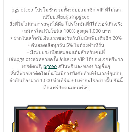
pgslotceo โปรโมชั่นรวมทั้งระบบสมาชิก VIP ที่ไม่เอา
เปรียบเทียบผู้เล่นpgceo
สิ่งที่ไม่ไม่สามารถพูดได้คือ โปรโมชั่นที่มิได้เวอร์เกินจริง
• สมัครใหม่รับโบนัส 100% สูงสุด 1,000 บาท
• ฝากใบเสร็จรับเงินแรกของวันรับโบนัสเพิ่มเติมอีก 20%
• คืนยอดเสียทุกวัน 5% ไม่ต้องทำเทิร์น
• มีระบบระเบียบสะสมแต้มสำหรับคนที่
เล่นpgslotceoหลายครั้ง อัปเลเวล VIP ได้ของแจกฟรีพวก
เครดิตฟรี,
pgceo
สปินฟรี และของขวัญอื่นๆ
สิ่งที่พวกเราติดใจเป็น ไม่มีการบังคับทำเทิร์นเวอร์ๆแบบ
จำเป็นต้องฝาก 1,000 ทำเทิร์น 30 เท่าอะไรอย่างนั้น อันนี้
คือแฟร์กับคนเล่นจริงๆ