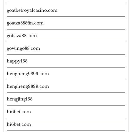
goatbetroyalcasino.com
goatza888fin.com
gobaza88.com
gowingo88.com
happy168
hengheng9899.com
hengheng9899.com
hengjing168
hi6bet.com
hi6bet.com