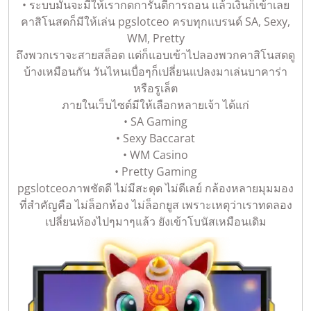
• ระบบมันจะมีให้เรากดการันตีการถอน แล้วเงินก็เข้าเลย
คาสิโนสดก็มีให้เล่น pgslotceo ครบทุกแบรนด์ SA, Sexy,
WM, Pretty
ถึงพวกเราจะสายสล็อต แต่ก็แอบเข้าไปลองพวกคาสิโนสดดู
บ้างเหมือนกัน วันไหนเบื่อๆก็เปลี่ยนแปลงมาเล่นบาคาร่า
หรือรูเล็ต
ภายในเว็บไซต์มีให้เลือกหลายเจ้า ได้แก่
• SA Gaming
• Sexy Baccarat
• WM Casino
• Pretty Gaming
pgslotceoภาพชัดดี ไม่มีสะดุด ไม่ดีเลย์ กล้องหลายมุมมอง
ที่สำคัญคือ ไม่ล็อกห้อง ไม่ล็อกยูส เพราะเหตุว่าเราทดลอง
เปลี่ยนห้องไปๆมาๆแล้ว ยังเข้าโบนัสเหมือนเดิม