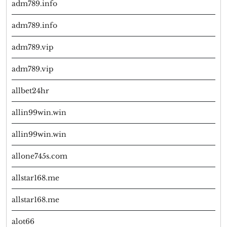
adm789.info
adm789.info
adm789.vip
adm789.vip
allbet24hr
allin99win.win
allin99win.win
allone745s.com
allstar168.me
allstar168.me
alot66