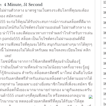
1
:
4 Minute, 51 Second
์ ไม่ผ่านตัวกลาง มาตรฐานเว็บตรงระดับโลกที่คุณจะต้อง
1
อง สมัครเลย!
า555 จะก่อให้คุณได้รับประสบการณ์การเล่นสล็อตที่ดีมาก
1
นไลน์กับเว็บไซต์ตรงไม่ผ่านเอเย่นต์ ไม่ผ่านตัวกลาง จะ
ัย น่าไว้ใจ และดีต่อแนวทางการทำผลกำไรสำหรับการเล่น
1
anda555 สล็อต เป็นเว็บไซต์ตรงไม่ผ่านเอเย่นต์ที่มี
1
ความพึงพอใจที่คุณจะได้รับ สนุกกับเกมต่างๆมากได้ทุกๆ
าดนี้ ไม่ทดลองไม่ได้แล้วครับผม พอใจลงทะเบียนใหม่ คลิก
1
เลย!
ยชน์ซึ่งมาจากการใช้เครดิตฟรีที่คุณจำเป็นต้องรู้
1
ว่ามันเป็นคำถามที่คนจำนวนไม่น้อยบางครั้งอาจจะรู้อยู่
็รู้จักแน่นอน สำหรับ สล็อตเครดิตฟรี มาใหม่ มันคือโบนัส
1
มารถรับเครดิตฟรีสำหรับเล่นเกมสล็อตต่างๆได้ตามอยากได้
กทุกท่าน โดยเฉพาะอย่างยิ่งสมาชิกใหม่ที่เพิ่งจะสมัคร ซึ่ง
1
ล่นสล็อตก็มีเยอะมากมากมายก่ายกอง มาดูกันเลยนะครับ
1
นด้า555 เกมต่างๆที่คุณพึงพอใจ หรือทดลองกลอุบาย
ไรมากมาย ทดลองด้วยเครดิตฟรีที่คุณได้รับมาให้สุด
1