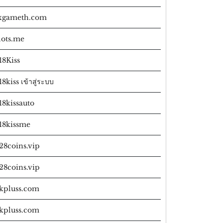
xgameth.com
lots.me
18Kiss
18kiss เข้าสู่ระบบ
18kissauto
18kissme
28coins.vip
28coins.vip
kpluss.com
kpluss.com