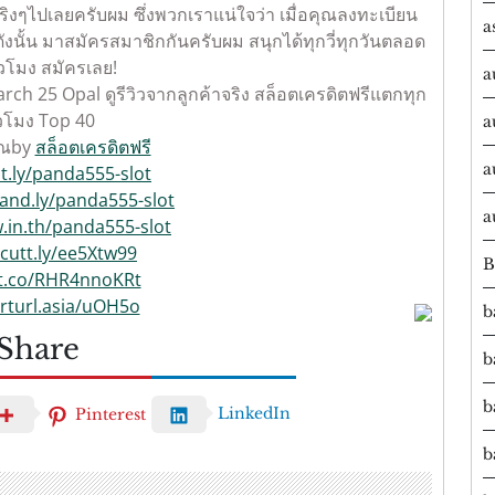
จริงๆไปเลยครับผม ซึ่งพวกเราแน่ใจว่า เมื่อคุณลงทะเบียน
a
ดังนั้น มาสมัครสมาชิกกันครับผม สนุกได้ทุกวี่ทุกวันตลอด
่วโมง สมัครเลย!
a
h 25 Opal ดูรีวิวจากลูกค้าจริง สล็อตเครดิตฟรีแตกทุก
่วโมง Top 40
a
ุณby
สล็อตเครดิตฟรี
a
it.ly/panda555-slot
rand.ly/panda555-slot
a
.in.th/panda555-slot
/cutt.ly/ee5Xtw99
B
/t.co/RHR4nnoKRt
orturl.asia/uOH5o
b
Share
b
b
LinkedIn
Pinterest
b