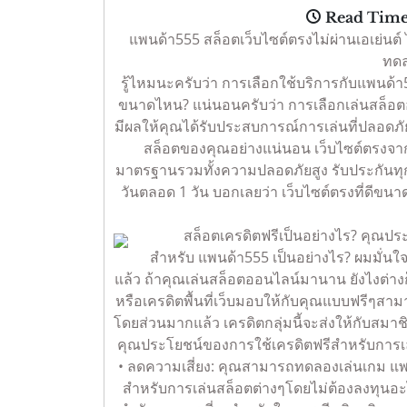
Read Time
แพนด้า555 สล็อตเว็บไซต์ตรงไม่ผ่านเอเย่นต
ทดล
รู้ไหมนะครับว่า การเลือกใช้บริการกับแพนด้
ขนาดไหน? แน่นอนครับว่า การเลือกเล่นสล็อตออ
มีผลให้คุณได้รับประสบการณ์การเล่นที่ปลอดภ
สล็อตของคุณอย่างแน่นอน เว็บไซต์ตรงจาก p
มาตรฐานรวมทั้งความปลอดภัยสูง รับประกันทุก
วันตลอด 1 วัน บอกเลยว่า เว็บไซต์ตรงที่ดีขน
สล็อตเครดิตฟรีเป็นอย่างไร? คุณประโ
สำหรับ แพนด้า555 เป็นอย่างไร? ผมมั่นใจ
แล้ว ถ้าคุณเล่นสล็อตออนไลน์มานาน ยังไงต่างก
หรือเครดิตพื้นที่เว็บมอบให้กับคุณแบบฟรีๆสา
โดยส่วนมากแล้ว เครดิตกลุ่มนี้จะส่งให้กับสมาชิ
คุณประโยชน์ของการใช้เครดิตฟรีสำหรับการเ
• ลดความเสี่ยง: คุณสามารถทดลองเล่นเกม แพ
สำหรับการเล่นสล็อตต่างๆโดยไม่ต้องลงทุนอะ