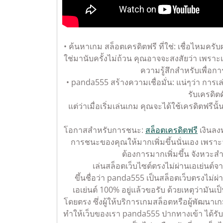
• ค้นหาเกม สล็อตเครดิตฟรี ที่ใช่: เชื่อไหมครั
ใช่มานับครั้งไม่ถ้วน คุณอาจจะสงสัยว่า เพราะ
ความรู้สึกสำหรับเพื่อก
• panda555 สร้างความเชื่อมั่น: แน่ๆว่า การเ
รับเครดิตด
แต่ว่าเมื่อเริ่มเล่นเกม คุณจะได้ใช้เครดิตฟรี
โอกาสสำหรับการชนะ:
สล็อตเครดิตฟรี
เงินลง
การชนะของคุณให้มากเพิ่มขึ้นนั่นเอง เพราะว่าค
ต้องการมากเพิ่มขึ้น จังหวะ
เล่นสล็อตเว็บไซต์ตรงไม่ผ่านเอเย่นต์จ
ขึ้นชื่อว่า panda555 เป็นสล็อตเว็บตรงไม่ผ่
เอเย่นต์ 100% อยู่แล้วขอรับ ด้วยเหตุว่ามั
โดยตรง ซึ่งผู้ให้บริการเกมสล็อตหรือผู้พัฒนา
ทำให้เว็บของเรา panda555 ปากทางเข้า ได้รั