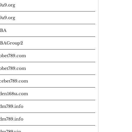
9a9.org
9a9.org
BA
BAGroup2
bbet789.com
bbet789.com
cebet789.com
den168ss.com
dm789.info
dm789.info
dm789.vip