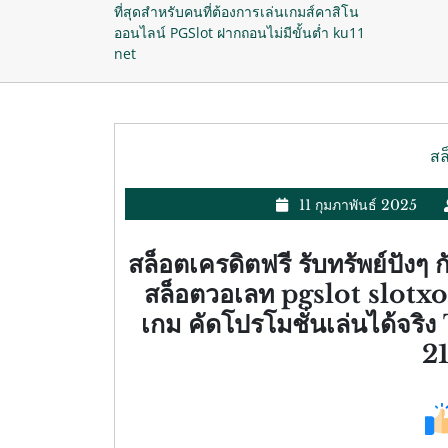
ที่สุดสำหรับคนที่ต้องการเล่นเกมส์คาสิโน
ออนไลน์ PGSlot ฝากถอนไม่มีขั้นต่ำ ku11
net
สล
11
11 กุมภาพันธ์ 2025
กุ
2
สล็อตเครดิตฟรี รับทรัพย์ปังๆ 
สล็อตวอเลท pgslot slotxo 
เกม คัดโปรโมชั่นเล่นได้จ
21