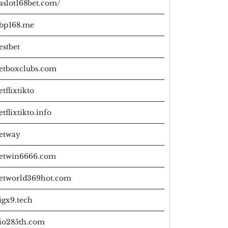
aslot168bet.com/
bp168.me
estbet
etboxclubs.com
etflixtikto
etflixtikto.info
etway
etwin6666.com
etworld369hot.com
igx9.tech
io285th.com