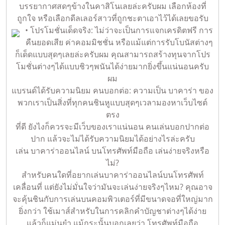
บรรยากาศสดๆข้างในคาสิโนเลยล่ะครับผม เลือกห้องที่
ถูกใจ หรือเลือกดีลเลอร์สาวที่ถูกชะตาเอาไว้ได้เลยขอรับ
• โปรโมชั่นเด็ดจริง: ไม่ว่าจะเป็นการแจกเครดิตฟรี การ
คืนยอดเสีย ค่าคอมมิชชั่น หรือแม้แต่การรับโบนัสต่างๆ
ก็เด็ดแบบสุดๆเลยล่ะครับผม คุณสามารถสร้างทุนจากโปร
โมชั่นต่างๆได้แบบชิวๆพนันได้ง่ายมากยิ่งขึ้นแน่นอนครับ
ผม
แบรนด์ได้รับความนิยม คนบอกต่อ: ความเป็น บาคาร่า ของ
พวกเราเป็นสิ่งที่ทุกคนชินหูแบบสุดๆเวลามองหาเว็บไซต์
ตรง
ที่ดี ยังไงก็ควรจะมีเว็บของเราแน่นอน คนเล่นบอกปากต่อ
ปาก แล้วจะไม่ได้รับความนิยมได้อย่างไรล่ะครับ
เล่น บาคาร่าออนไลน์ บนโทรศัพท์มือถือ เล่นง่ายจริงหรือ
ไม่?
สำหรับคนใดที่อยากเล่นบาคาร่าออนไลน์บนโทรศัพท์
เคลื่อนที่ แต่ยังไม่มั่นใจว่ามันจะเล่นง่ายจริงๆไหม? คุณอาจ
จะคุ้นชินกับการเล่นบนคอมพิวเตอร์ที่มีขนาดจอที่ใหญ่มาก
ยิ่งกว่า ใช้เมาส์สำหรับในการคลิกคำบัญชาต่างๆได้ง่าย
แล้วก็แม่นยำ แม้กระนั้นบอกเลยว่า โทรศัพท์มือถือ