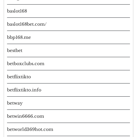
baslot168
baslot168bet.com/
bbp168.me
bestbet
betboxclubs.com
betflixtikto
betflixtikto.info
betway
betwin6666.com
betworld369hot.com