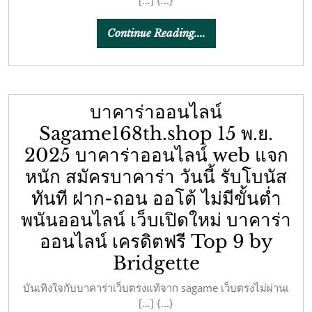
Continue
Continue Reading....
Reading....
บาคาร่าออนไลน์
Sagame168th.shop 15 พ.ย.
2025 บาคาร่าออนไลน์ web แจก
หนัก สมัครบาคาร่า วันนี้ รับโบนัส
ทันที ฝาก-ถอน ออโต้ ไม่มีขั้นต่ำ
พนันออนไลน์ เว็บเปิดใหม่ บาคาร่า
ออนไลน์ เครดิตฟรี Top 9 by
Bridgette
บันเทิงใจกับบาคาร่าเว็บตรงแท้จาก sagame เว็บตรงไม่ผ่านเ
[…] {...}