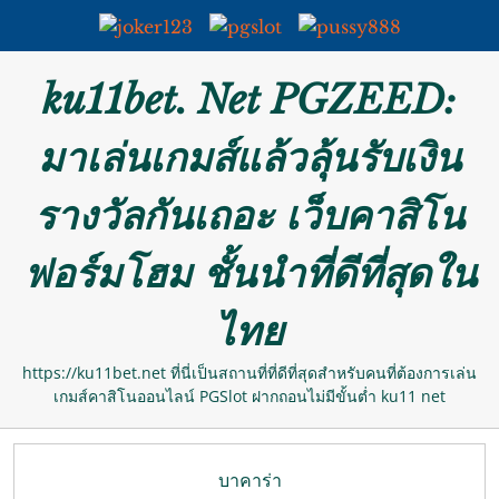
Skip
ku11bet. Net PGZEED:
to
content
มาเล่นเกมส์แล้วลุ้นรับเงิน
รางวัลกันเถอะ เว็บคาสิโน
ฟอร์มโฮม ชั้นนำที่ดีที่สุดใน
ไทย
https://ku11bet.net ที่นี่เป็นสถานที่ที่ดีที่สุดสำหรับคนที่ต้องการเล่น
เกมส์คาสิโนออนไลน์ PGSlot ฝากถอนไม่มีขั้นต่ำ ku11 net
บาคาร่า