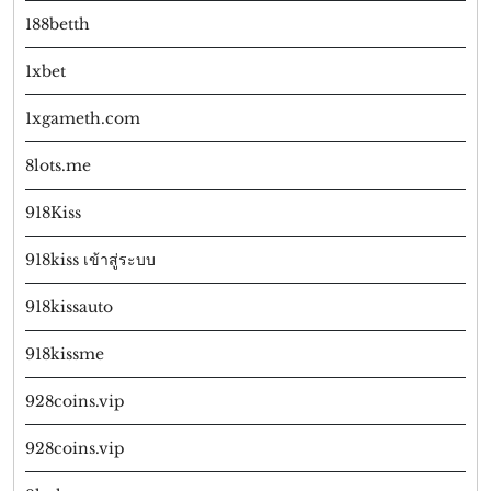
188betth
1xbet
1xgameth.com
8lots.me
918Kiss
918kiss เข้าสู่ระบบ
918kissauto
918kissme
928coins.vip
928coins.vip