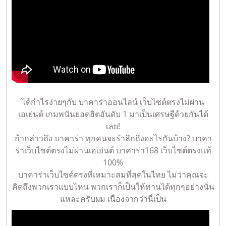
ได้กำไรง่ายๆกับ บาคาร่าออนไลน์ เว็บไซต์ตรงไม่ผ่าน
เอเย่นต์ เกมพนันยอดฮิตอันดับ 1 มาเป็นเศรษฐีด้วยกันได้
เลย!
ถ้ากล่าวถึง บาคาร่า ทุกคนจะรำลึกถึงอะไรกันบ้าง? บาคา
ร่าเว็บไซต์ตรงไม่ผ่านเอเย่นต์ บาคาร่า168 เว็บไซต์ตรงแท้
100%
บาคาร่าเว็บไซต์ตรงที่เหมาะสมที่สุดในไทย ไม่ว่าคุณจะ
คิดถึงพวกเราแบบไหน พวกเราก็เป็นให้ท่านได้ทุกๆอย่างนั่น
แหละครับผม เนื่องจากว่านี่เป็น