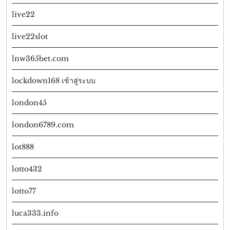
live22
live22slot
lnw365bet.com
lockdown168 เข้าสู่ระบบ
london45
london6789.com
lot888
lotto432
lotto77
luca333.info