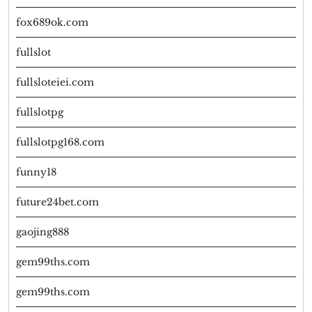
fox689ok.com
fullslot
fullsloteiei.com
fullslotpg
fullslotpg168.com
funny18
future24bet.com
gaojing888
gem99ths.com
gem99ths.com