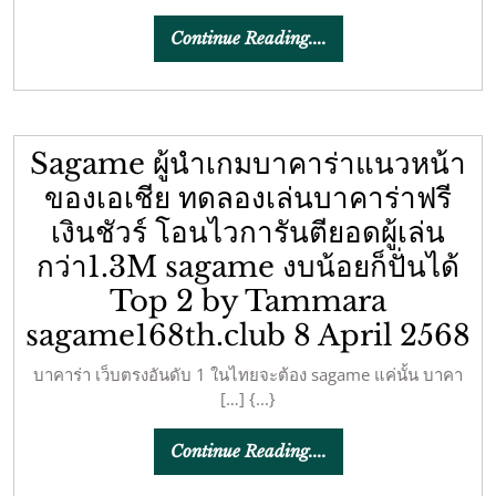
Continue
Continue Reading....
Reading....
Sagame ผู้นำเกมบาคาร่าแนวหน้า
ของเอเชีย ทดลองเล่นบาคาร่าฟรี
เงินชัวร์ โอนไวการันตียอดผู้เล่น
กว่า1.3M sagame งบน้อยก็ปั่นได้
Top 2 by Tammara
sagame168th.club 8 April 2568
บาคาร่า เว็บตรงอันดับ 1 ในไทยจะต้อง sagame แค่นั้น บาคา
[…] {...}
Continue
Continue Reading....
Reading....