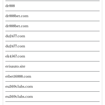
dr888
dr888bet.com
dr888bet.com
du2477.com
du2477.com
ek4567.com
erisauto.site
etbet16888.com
eu369clubs.com
eu369clubs.com