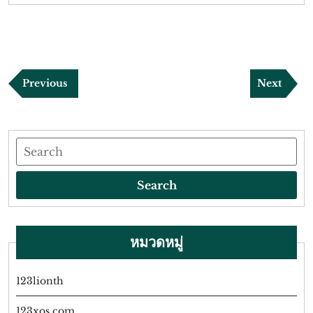
แนะแนว
Previous
Next
Previous
Next
เรื่อง
Post
Post
Search
Search
หมวดหมู่
123lionth
123xos.com