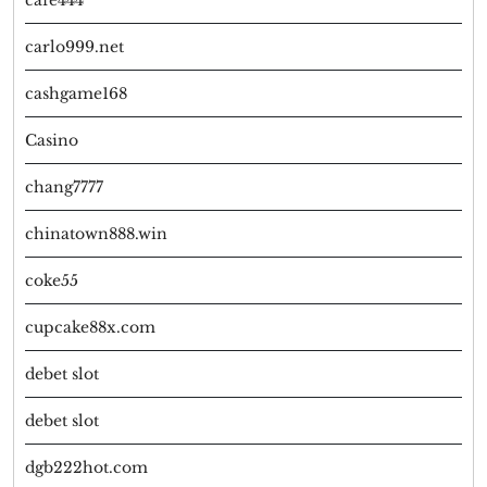
cafe444
carlo999.net
cashgame168
Casino
chang7777
chinatown888.win
coke55
cupcake88x.com
debet slot
debet slot
dgb222hot.com