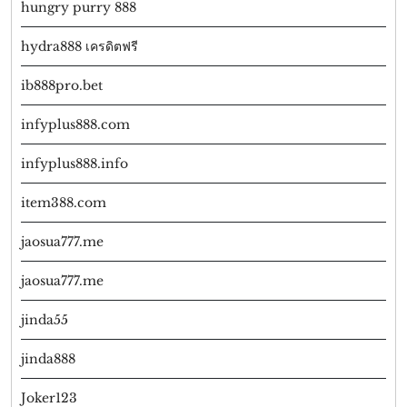
hungry purry 888
hydra888 เครดิตฟรี
ib888pro.bet
infyplus888.com
infyplus888.info
item388.com
jaosua777.me
jaosua777.me
jinda55
jinda888
Joker123