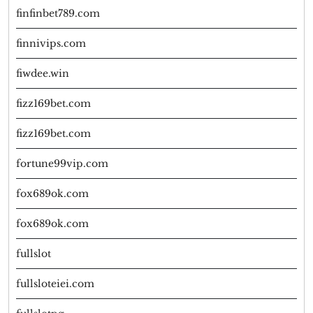
finfinbet789.com
finnivips.com
fiwdee.win
fizz169bet.com
fizz169bet.com
fortune99vip.com
fox689ok.com
fox689ok.com
fullslot
fullsloteiei.com