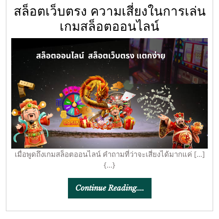
สล็อตเว็บตรง ความเสี่ยงในการเล่น
เกมสล็อตออนไลน์
เมื่อพูดถึงเกมสล็อตออนไลน์ คำถามที่ว่าจะเสี่ยงได้มากแค่ […]
{...}
Continue
Continue Reading....
Reading....