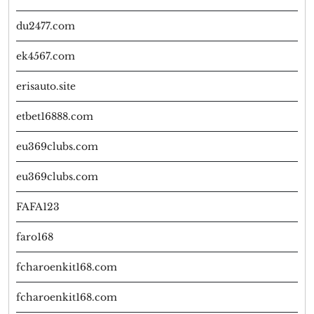
du2477.com
ek4567.com
erisauto.site
etbet16888.com
eu369clubs.com
eu369clubs.com
FAFA123
faro168
fcharoenkit168.com
fcharoenkit168.com