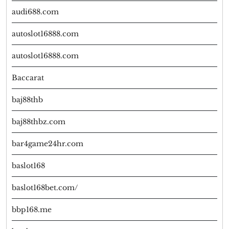
audi688.com
autoslot16888.com
autoslot16888.com
Baccarat
baj88thb
baj88thbz.com
bar4game24hr.com
baslot168
baslot168bet.com/
bbp168.me