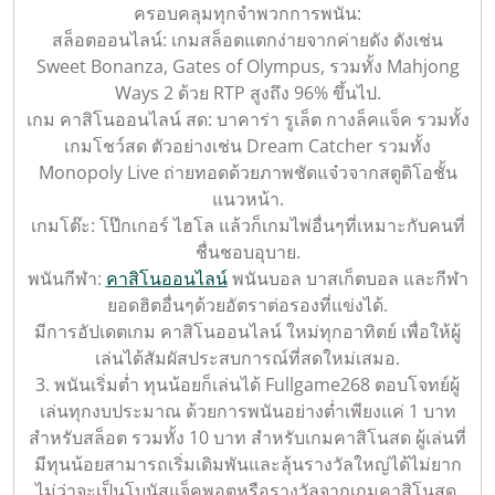
ครอบคลุมทุกจำพวกการพนัน:
สล็อตออนไลน์: เกมสล็อตแตกง่ายจากค่ายดัง ดังเช่น
Sweet Bonanza, Gates of Olympus, รวมทั้ง Mahjong
Ways 2 ด้วย RTP สูงถึง 96% ขึ้นไป.
เกม คาสิโนออนไลน์ สด: บาคาร่า รูเล็ต กางล็คแจ็ค รวมทั้ง
เกมโชว์สด ตัวอย่างเช่น Dream Catcher รวมทั้ง
Monopoly Live ถ่ายทอดด้วยภาพชัดแจ๋วจากสตูดิโอชั้น
แนวหน้า.
เกมโต๊ะ: โป๊กเกอร์ ไฮโล แล้วก็เกมไพ่อื่นๆที่เหมาะกับคนที่
ชื่นชอบอุบาย.
พนันกีฬา:
คาสิโนออนไลน์
พนันบอล บาสเก็ตบอล และกีฬา
ยอดฮิตอื่นๆด้วยอัตราต่อรองที่แข่งได้.
มีการอัปเดตเกม คาสิโนออนไลน์ ใหม่ทุกอาทิตย์ เพื่อให้ผู้
เล่นได้สัมผัสประสบการณ์ที่สดใหม่เสมอ.
3. พนันเริ่มต่ำ ทุนน้อยก็เล่นได้ Fullgame268 ตอบโจทย์ผู้
เล่นทุกงบประมาณ ด้วยการพนันอย่างต่ำเพียงแค่ 1 บาท
สำหรับสล็อต รวมทั้ง 10 บาท สำหรับเกมคาสิโนสด ผู้เล่นที่
มีทุนน้อยสามารถเริ่มเดิมพันและลุ้นรางวัลใหญ่ได้ไม่ยาก
ไม่ว่าจะเป็นโบนัสแจ็คพอตหรือรางวัลจากเกมคาสิโนสด.