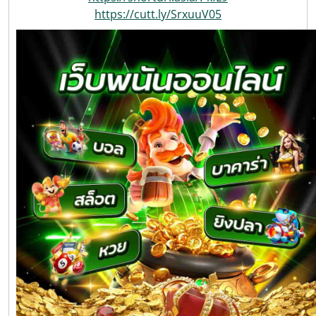
https://cutt.ly/SrxuuV05