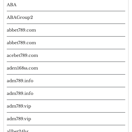
ABA
ABAGroup2
abbet789.com
abbet789.com
acebet789.com
aden168ss.com
adm789.info
adm789.info
adm789.vip
adm789.vip
allbet24hr