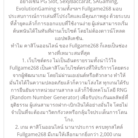
อย่างเช่น PG Slot, SexyBaccarat, SAGaming,
EvolutionGaming รวมทั้งฯลฯ Fullgame268 มอบ
ประสบการณ์การเล่นที่โปร่งใสและมีคุณภาพสูง ด้วยระบบ
ที่ล้ำยุคแล้วก็การออกแบบที่ใช้งานง่าย ผู้เล่นสามารถเริ่ม
ต้นพนันได้ในทันทีผ่านเว็บไซต์ โดยไม่ต้องดาวน์โหลด
แอปพลิเคชัน.
ทำไม คาสิโนออนไลน์ ของ Fullgame268 ก็เลยเป็นช่อง
ทางที่เหมาะสมที่สุด
1. เว็บไซต์ตรง ไม่เป็นอันตรายรวมทั้งน่าไว้ใจ
Fullgame268 เป็นคาสิโนเว็บไซต์ตรงที่ให้บริการโดยตรง
จากผู้พัฒนาเกม โดยไม่ผ่านเอเย่นต์หรือตัวกลาง ทำให้
มั่นใจได้ในความปลอดภัยแล้วก็ความโล่งใส ทุกเกมได้รับ
การยืนยันจากหน่วยงานสากล แล้วก็ใช้เทคโนโลยี RNG
(Random Number Generator) เพื่อรับประกันผลลัพธ์ที่
ยุติธรรม ผู้เล่นสามารถฝาก-เบิกเงินได้อย่างมั่นใจ โดยไม่
จำเป็นที่จะต้องมาวิตกกังวลหรือกลุ้มใจประเด็นการโดน
โกง.
2. เกม คาสิโนออนไลน์ นานาประการ ครบทุกสไตล์
Fullgame268 มีเกมให้เลือกมากยิ่งกว่า 2,000 เกม