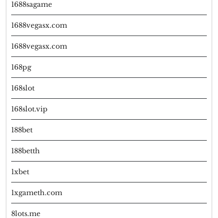
1688sagame
1688vegasx.com
1688vegasx.com
168pg
168slot
168slot.vip
188bet
188betth
1xbet
1xgameth.com
8lots.me