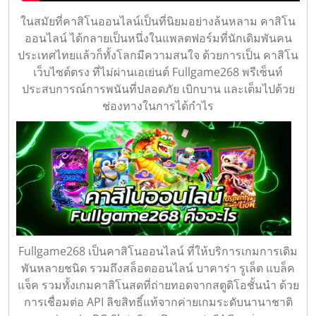
ในสมัยที่คาสิโนออนไลน์เป็นที่นิยมอย่างล้นหลาม คาสิโน
ออนไลน์ ได้กลายเป็นหนึ่งในแพลตฟอร์มที่นักเดิมพันคน
ประเทศไทยแล้วก็ทั้งโลกมีความสนใจ ด้วยการเป็น คาสิโน
เว็บไซต์ตรง ที่ไม่ผ่านเอเย่นต์ Fullgame268 พรีเซ็นท์
ประสบการณ์การพนันที่ปลอดภัย เบิกบาน และเต็มไปด้วย
ช่องทางในการได้กำไร
Fullgame268 เป็นคาสิโนออนไลน์ ที่ให้บริการเกมการเดิม
พันหลายชนิด รวมถึงสล็อตออนไลน์ บาคาร่า รูเล็ต แบล็ค
แจ็ค รวมทั้งเกมคาสิโนสดที่ถ่ายทอดจากสตูดิโอชั้นนำ ด้วย
การเชื่อมต่อ API ลิขสิทธิ์แท้จากค่ายเกมระดับนานาชาติ