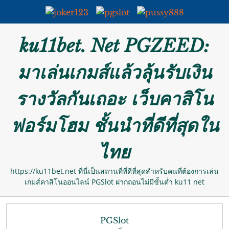
Skip
ku11bet. Net PGZEED:
to
content
มาเล่นเกมส์แล้วลุ้นรับเงิน
รางวัลกันเถอะ เว็บคาสิโน
ฟอร์มโฮม ชั้นนำที่ดีที่สุดใน
ไทย
https://ku11bet.net ที่นี่เป็นสถานที่ที่ดีที่สุดสำหรับคนที่ต้องการเล่น
เกมส์คาสิโนออนไลน์ PGSlot ฝากถอนไม่มีขั้นต่ำ ku11 net
PGSlot