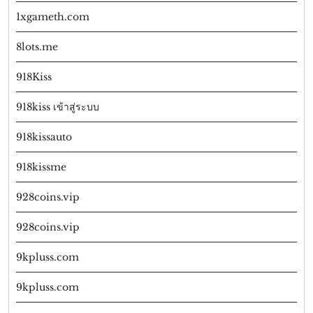
1xgameth.com
8lots.me
918Kiss
918kiss เข้าสู่ระบบ
918kissauto
918kissme
928coins.vip
928coins.vip
9kpluss.com
9kpluss.com