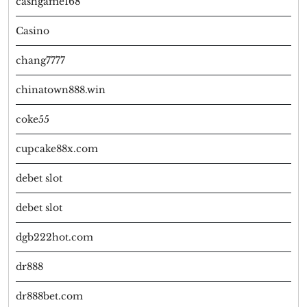
cashgame168
Casino
chang7777
chinatown888.win
coke55
cupcake88x.com
debet slot
debet slot
dgb222hot.com
dr888
dr888bet.com