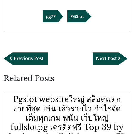
pg77
PGSlot
แนะแนว
Previous
Next
Previous Post
Next Post
เรื่อง
Post
Post
Related Posts
Pgslot websiteใหญ่ สล็อตแตก
ง่ายที่สุด เล่นแล้วรวยไว กำไรจัด
เต็มทุกเกม พนัน เว็บใหญ่
fullslotpg เครดิตฟรี Top 39 by