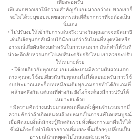
เพียงพอครับ
เพียงพอพวกเราให้ความสำคัญกับเกมมากกว่างบ พวกเราก็
จะไม่ได้ระบุขอบเขตของการเล่นที่ดีมากกว่าที่จะต้องเป็น
นั่นเอง
• ไม่ปรับงบให้เข้ากับการเล่นจริง: บางวันคุณอาจจะมีสมาธิ
เล่นดีเลิศๆแต่กลับมีงบได้น้อย แต่ว่าวันไหนที่หงุดหงิดหรือ
อารมณ์เสียดันจัดงบสำหรับในการเล่นมาก มันก็ทำให้วันที่
น่าจะดีกลับห่วยแตกไปเลยสินะครับจริงไหม เราควรจะปรับ
ให้เหมาะด้วย
• ใช้งบเดียวกับทุกเกม: เกมแต่ละเกมมีความผันผวนแตก
ต่าง คุณจะใช้งบเดียวกันกับทุกเกมไม่ได้เลยนะครับ การใช้
งบประมาณและก็เบทเหมือนเดิมทุกเกมอาจทำได้กับเกมที่
คล้ายคลึงกัน แต่เกมที่ต่างกัน ยังไงก็จะต้องมีการปรับให้
เหมาะสมด้วย
• มีความคิดว่างบประมาณหมดคือแพ้: ผู้คนจำนวนมากมี
ความคิดว่าถ้าเกิดเล่นจนถึงงบหมดเป็นการแพ้โดยสมบูรณ์
เมื่อคิดแบบงั้นก็มักจะรู้สึกดดันรวมทั้งต้องการเอาคืนให้ได้
ซึ่งมันก็จะยิ่งทำให้เราอยากเพิ่มเยอะขึ้นเรื่อยๆ เปลี่ยนเป็น
อารมณ์นำเหตุผลไปไกลเลยล่ะนะครับ