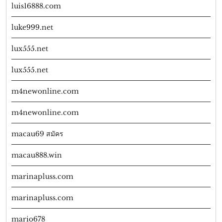
luis16888.com
luke999.net
lux555.net
lux555.net
m4newonline.com
m4newonline.com
macau69 สมัคร
macau888.win
marinapluss.com
marinapluss.com
mario678