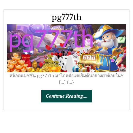
pg777th
สล็อตแมชชีน pg777th มาไกลตั้งแต่เริ่มต้นอย่างต่ำต้อยในช
[…] {...}
Continue
Continue Reading....
Reading....