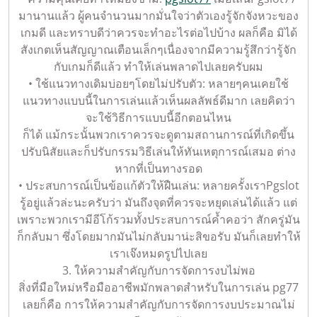
มานานแล้ว ผู้คนจำนวนมากมั่นใจว่าตัวเองรู้จักจังหวะของ
เกมดี และทราบดีว่าควรจะทำอะไรต่อไปบ้าง ผลก็คือ มิได้
สังเกตเห็นสัญญาณเตือนเล็กๆเนื่องจากมีความรู้สึกว่ารู้จัก
กับเกมก็ดีแล้ว ทำให้เล่นพลาดไปเลยครับผม
• ใช้แนวทางเดิมบ่อยๆโดยไม่ปรับตัว: หลายๆคนเคยใช้
แนวทางแบบนี้ในการเล่นแล้วเห็นผลลัพธ์ดีมาก เลยคิดว่า
จะใช้วิธีการแบบนี้อีกตอนไหน
ก็ได้ แม้กระนั้นพวกเราควรจะดูตามสถานการณ์ที่เกิดขึ้น
ปรับนิสัยและก็ปรับกรรมวิธีเล่นให้ทันเหตุการณ์เสมอ ต่าง
หากที่เป็นทางรอด
• ประสบการณ์เป็นข้อแก้ตัวให้ฝืนเล่น: หลายครั้งเราPgslot
รู้อยู่แล้วล่ะนะครับว่า มันถึงจุดที่ควรจะหยุดเล่นได้แล้ว แต่
เพราะพวกเรามีอีโก้รวมทั้งประสบการณ์ค้ำคอว่า สักครู่มัน
ก็กลับมา ซึ่งโดยมากมันไม่กลับมาน่ะสิขอรับ มันก็เลยทำให้
เราเจ๊งหมดรูปไปเลย
3. ให้ความสำคัญกับการจัดการงบไม่พอ
สิ่งที่มือใหม่หรือมืออาชีพมักพลาดสำหรับในการเล่น pg77
เลยก็คือ การให้ความสำคัญกับการจัดการงบประมาณไม่