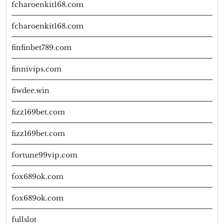
fcharoenkit168.com
fcharoenkit168.com
finfinbet789.com
finnivips.com
fiwdee.win
fizz169bet.com
fizz169bet.com
fortune99vip.com
fox689ok.com
fox689ok.com
fullslot