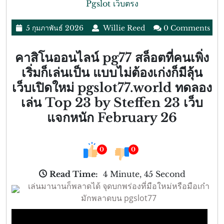
Pgslot เว็บตรง
Category
5
Willie
5 กุมภาพันธ์ 2026
Willie Reed
0 Comments
กุมภาพันธ์
Reed
2026
คาสิโนออนไลน์ pg77 สล็อตที่คนเพิ่ง
เริ่มก็เล่นเป็น แบบไม่ต้องเก่งก็มีลุ้น
เว็บเปิดใหม่ pgslot77.world ทดลอง
เล่น Top 23 by Steffen 23 เว็บ
แจกหนัก February 26
0
0
Read Time:
4 Minute, 45 Second
เล่นมานานก็พลาดได้ จุดบกพร่องที่มือใหม่หรือมือเก๋า
มักพลาดบน pgslot77