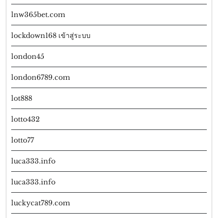
lnw365bet.com
lockdown168 เข้าสู่ระบบ
london45
london6789.com
lot888
lotto432
lotto77
luca333.info
luca333.info
luckycat789.com