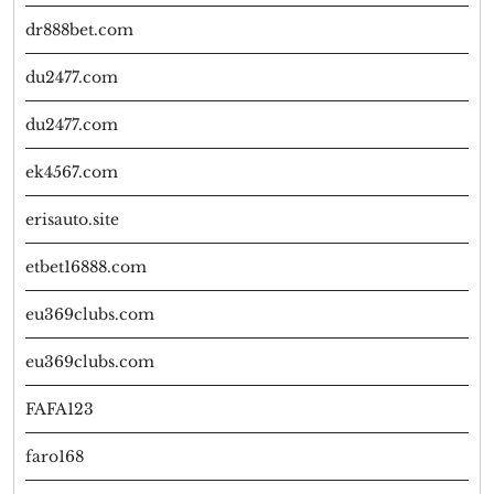
dr888bet.com
du2477.com
du2477.com
ek4567.com
erisauto.site
etbet16888.com
eu369clubs.com
eu369clubs.com
FAFA123
faro168