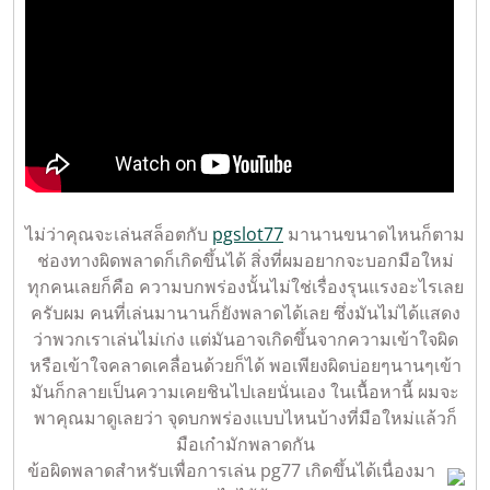
ไม่ว่าคุณจะเล่นสล็อตกับ
pgslot77
มานานขนาดไหนก็ตาม
ช่องทางผิดพลาดก็เกิดขึ้นได้ สิ่งที่ผมอยากจะบอกมือใหม่
ทุกคนเลยก็คือ ความบกพร่องนั้นไม่ใช่เรื่องรุนแรงอะไรเลย
ครับผม คนที่เล่นมานานก็ยังพลาดได้เลย ซึ่งมันไม่ได้แสดง
ว่าพวกเราเล่นไม่เก่ง แต่มันอาจเกิดขึ้นจากความเข้าใจผิด
หรือเข้าใจคลาดเคลื่อนด้วยก็ได้ พอเพียงผิดบ่อยๆนานๆเข้า
มันก็กลายเป็นความเคยชินไปเลยนั่นเอง ในเนื้อหานี้ ผมจะ
พาคุณมาดูเลยว่า จุดบกพร่องแบบไหนบ้างที่มือใหม่แล้วก็
มือเก๋ามักพลาดกัน
ข้อผิดพลาดสำหรับเพื่อการเล่น pg77 เกิดขึ้นได้เนื่องมา