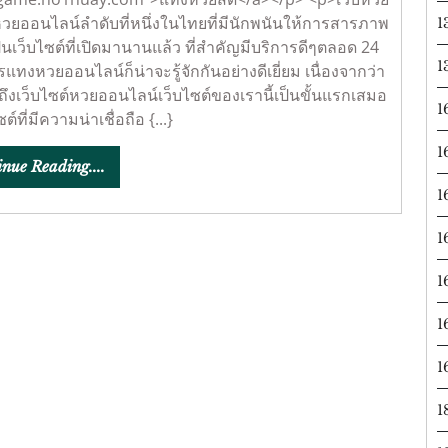
สด
ยออนไลน์ลำดับที่หนึ่งในไทยที่มีนักพนันให้การสารภาพ
1
หวย
็นเว็บไซต์ที่เปิดมานานแล้ว ที่สำคัญมีบริการดีๆตลอด 24
1
แทงหวยออนไลน์ก็น่าจะรู้จักกันอย่างดีเยี่ยม เนื่องจากว่า
สด
ึงเว็บไซต์หวยออนไลน์เว็บไซต์ของเรานี้เป็นขั้นแรกเสมอ
วัน
1
์ที่มีความน่าเชื่อถือ {...}
นี้
1
หวย
Continue
nue Reading....
Reading....
สด950
1
หวย
1
ไทยรัฐ
1
เงิน
ชัวร์
1
แทง
1
หวย
สด
1