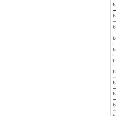
b
b
b
b
b
b
b
b
b
b