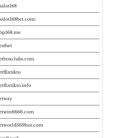
aslot168
aslot168bet.com/
bp168.me
estbet
etboxclubs.com
etflixtikto
etflixtikto.info
etway
etwin6666.com
etworld369hot.com