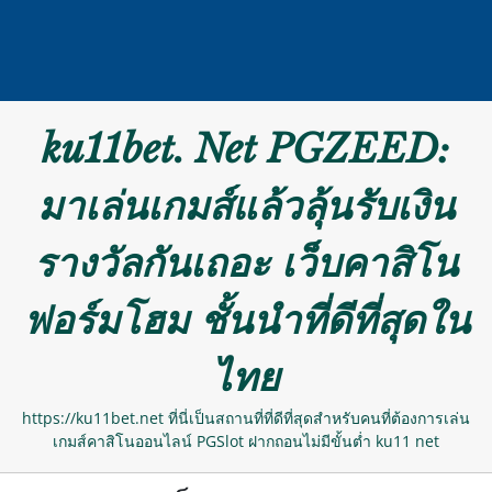
Skip
ku11bet. Net PGZEED:
to
content
มาเล่นเกมส์แล้วลุ้นรับเงิน
รางวัลกันเถอะ เว็บคาสิโน
ฟอร์มโฮม ชั้นนำที่ดีที่สุดใน
ไทย
https://ku11bet.net ที่นี่เป็นสถานที่ที่ดีที่สุดสำหรับคนที่ต้องการเล่น
เกมส์คาสิโนออนไลน์ PGSlot ฝากถอนไม่มีขั้นต่ำ ku11 net