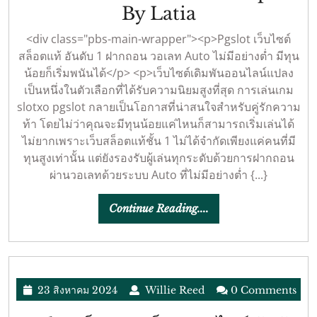
Pgslot
By Latia
ล่าสุด
Risabinder.
วัน
<div class="pbs-main-wrapper"><p>Pgslot เว็บไซต์
18
นี้
สล็อตแท้ อันดับ 1 ฝากถอน วอเลท Auto ไม่มีอย่างต่ำ มีทุน
น้อยก็เริ่มพนันได้</p> <p>เว็บไซต์เดิมพันออนไลน์แปลง
ตุลาคม
Top
เป็นหนึ่งในตัวเลือกที่ได้รับความนิยมสูงที่สุด การเล่นเกม
67
26
slotxo pgslot กลายเป็นโอกาสที่น่าสนใจสำหรับคู่รักความ
สล็อต
By
ท้า โดยไม่ว่าคุณจะมีทุนน้อยแค่ไหนก็สามารถเริ่มเล่นได้
เว็บ
Mar
ไม่ยากเพราะเว็บสล็อตแท้ชั้น 1 ไม่ได้จำกัดเพียงแค่คนที่มี
ทุนสูงเท่านั้น แต่ยังรองรับผู้เล่นทุกระดับด้วยการฝากถอน
ตรง
ผ่านวอเลทด้วยระบบ Auto ที่ไม่มีอย่างต่ำ {...}
API
แท้
Continue
Continue Reading....
เชื่อ
Reading....
ถือ
ได้
คืน
23
Willie
23 สิงหาคม 2024
Willie Reed
0 Comments
สิงหาคม
Reed
ยอด