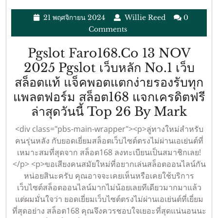
สล็อต
หวัง
Webให
21
Willie
21 พฤศจิกายน 2024
Willie Reed
0
Top
พฤศจิกายน
Reed
สล็อต
Comments
7
2024
มือ
By
Pgslot Faro168.co 13 NOV
ถือ
Ra
2025 Pgslot เว็บหลัก No.1 เว็บ
เล่น
Hon
สล็อตแท้ แจ็คพอตแตกง่ายรองรับทุก
ง่าย
แพลตฟอร์ม สล็อต168 แจกเครดิตฟรี
จ่าย
Pgslo
ล่าสุดวันนี้ Top 26 By Mark
จริง
Faro
<div class="pbs-main-wrapper"><p>ลู่ทางใหม่สำหรับ
13
13
คนรุ่นหลัง กับยอดเยี่ยมสล็อตเว็บไซต์ตรงไม่ผ่านเอเย่นต์ที่
มี.ค.
เหมาะสมที่สุดจาก สล็อต168 ลงทะเบียนเป็นสมาชิกเลย!
NO
2568
</p> <p>ขอเสียงคนสมัยใหม่ที่อยากเล่นสล็อตออนไลน์กัน
2025
Casin
หน่อยสินะครับ คุณอาจจะเคยเห็นหรือเคยใช้บริการ
Pgslo
เว็บไซต์สล็อตออนไลน์มากไม่น้อยเลยทีเดียวมากมาแล้ว
เว็บ
แต่ผมมั่นใจว่า ยอดเยี่ยมเว็บไซต์ตรงไม่ผ่านเอเย่นต์ที่เยี่ยม
ที่สุดอย่าง สล็อต168 คุณจึงควรชอบใจเยอะที่สุดแน่นอนนะ
หลัก