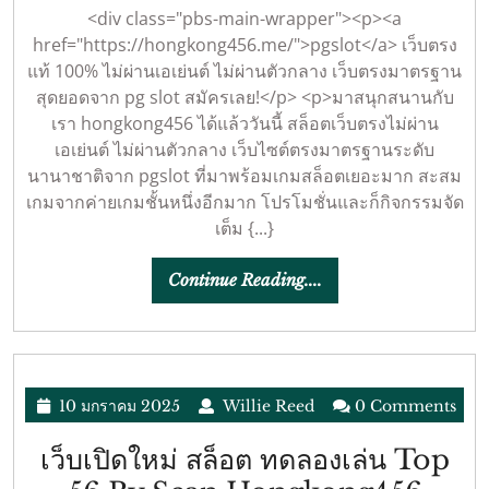
By
14
<div class="pbs-main-wrapper"><p><a
Florene
คา
href="https://hongkong456.me/">pgslot</a> เว็บตรง
Judhai168
แท้ 100% ไม่ผ่านเอเย่นต์ ไม่ผ่านตัวกลาง เว็บตรงมาตรฐาน
สิ
Judhai168.co
สุดยอดจาก pg slot สมัครเลย!</p> <p>มาสนุกสนานกับ
โน
เรา hongkong456 ได้แล้ววันนี้ สล็อตเว็บตรงไม่ผ่าน
30
สไตล
เอเย่นต์ ไม่ผ่านตัวกลาง เว็บไซต์ตรงมาตรฐานระดับ
พ.ค.
ฮ่อง
นานาชาติจาก pgslot ที่มาพร้อมเกมสล็อตเยอะมาก สะสม
2568
เกมจากค่ายเกมชั้นหนึ่งอีกมาก โปรโมชั่นและก็กิจกรรมจัด
ทัน
เต็ม {...}
สมัย
มั่นใ
Continue
Continue Reading....
ได้
Reading....
ไม่มี
โกง
มี
10
Willie
10 มกราคม 2025
Willie Reed
0 Comments
มกราคม
Reed
เกม
2025
เว็บเปิดใหม่ สล็อต ทดลองเล่น Top
มากว