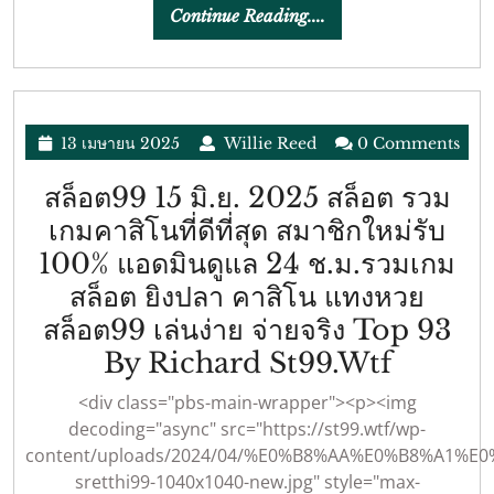
พี
Continue
Continue Reading....
จี
Reading....
สล็อ
ฝาก
ถอน
13
Willie
13 เมษายน 2025
Willie Reed
0 Comments
เมษายน
Reed
ออ
2025
สล็อต99 15 มิ.ย. 2025 สล็อต รวม
โต้
เกมคาสิโนที่ดีที่สุด สมาชิกใหม่รับ
สมัค
100% แอดมินดูแล 24 ช.ม.รวมเกม
ง่าย
สล็อต ยิงปลา คาสิโน แทงหวย
สล็อ
สล็อต99 เล่นง่าย จ่ายจริง Top 93
รวม
สล็อต99
By Richard St99.wtf
ค่าย
15
เล่น
<div class="pbs-main-wrapper"><p><img
มิ.ย.
decoding="async" src="https://st99.wtf/wp-
ง่าย
content/uploads/2024/04/%E0%B8%AA%E0%B8%A
2025
ใน
sretthi99-1040x1040-new.jpg" style="max-