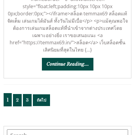
ล้า
Pgslot
style="float:left;padding:10px 10px 10px
To
เว็บไซต์
0px;border:0px;"></iframe>สล็อต temmax69 สล็อตแท้
42
เว็บ
จัดเต็ม เล่นเกมได้มันส์ ทั้งวันไม่มีเบื่อ</p> <p>แม้คุณพอใจ
By
ต้องการเล่นเกมสล็อตแท้ที่นำเข้าจากต่างประเทศโดย
ตรง
Be
เฉพาะอย่างยิ่ง เราขอเสนอแนะ <a
สล็อต
href="https://temmax69.in/">สล็อต</a> เว็บสล็อตชั้น
18
ฝาก
เลิศนิยมที่สุดในไทย {...}
ถอน
Continue
Continue Reading....
ไม่มี
Reading....
ขั้น
ต่ำ
1
Posts
1
2
3
บาท
ถัดไป
pagination
ก็
ถอน
ได้
Search