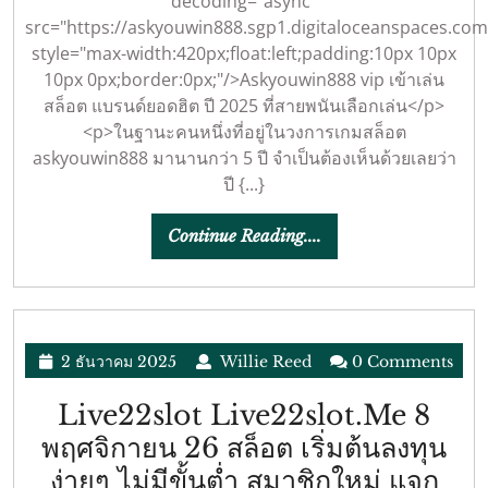
Askyouwi
Jin55.xyz
decoding="async"
src="https://askyouwin888.sgp1.digitaloceanspaces.co
26
เครดิต
style="max-width:420px;float:left;padding:10px 10px
December
ฟรี
10px 0px;border:0px;"/>Askyouwin888 vip เข้าเล่น
68
Top
สล็อต แบรนด์ยอดฮิต ปี 2025 ที่สายพนันเลือกเล่น</p>
Askyouwi
10
<p>ในฐานะคนหนึ่งที่อยู่ในวงการเกมสล็อต
askyouwin888 มานานกว่า 5 ปี จำเป็นต้องเห็นด้วยเลยว่า
Vip
By
ปี {...}
เว็บ
Stephan
ตรง
7
Continue
Continue Reading....
ขวัญใจ
Reading....
เวป
เซียน
ไซต์
คา
แตก
สิโน
2
Willie
ง่าย
2 ธันวาคม 2025
Willie Reed
0 Comments
ธันวาคม
Reed
ครบ
February
2025
Live22slot Live22slot.me 8
วงจร
69
พฤศจิกายน 26 สล็อต เริ่มต้นลงทุน
ทุก
ง่ายๆ ไม่มีขั้นต่ำ สมาชิกใหม่ แจก