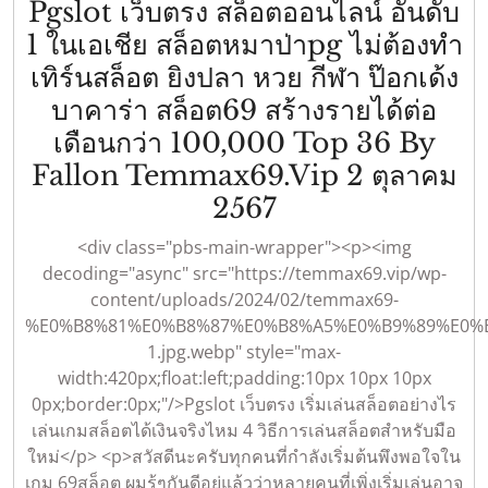
2024
Pgslot เว็บตรง สล็อตออนไลน์ อันดับ
เสีย
1 ในเอเชีย สล็อตหมาป่าpg ไม่ต้องทำ
เพื่อน
เทิร์นสล็อต ยิงปลา หวย กีฬา ป๊อกเด้ง
50%
บาคาร่า สล็อต69 สร้างรายได้ต่อ
Slotxoซื้อ
เดือนกว่า 100,000 Top 36 By
สปิน
Fallon Temmax69.vip 2 ตุลาคม
ได้
Pgslot
2567
Pgslot
เว็บ
สมัคร
<div class="pbs-main-wrapper"><p><img
ตรง
decoding="async" src="https://temmax69.vip/wp-
สมาชิก
content/uploads/2024/02/temmax69-
สล็อต
พร้อม
%E0%B8%81%E0%B8%87%E0%B8%A5%E0%B9%89%E0%
ออนไลน์
รับ
1.jpg.webp" style="max-
อันดับ
โบนัส
width:420px;float:left;padding:10px 10px 10px
1
0px;border:0px;"/>Pgslot เว็บตรง เริ่มเล่นสล็อตอย่างไร
ทันที
เล่นเกมสล็อตได้เงินจริงไหม 4 วิธีการเล่นสล็อตสำหรับมือ
ใน
Top
ใหม่</p> <p>สวัสดีนะครับทุกคนที่กำลังเริ่มต้นพึงพอใจใน
เอเชีย
87
เกม 69สล็อต ผมรู้ๆกันดีอยู่แล้วว่าหลายคนที่เพิ่งเริ่มเล่นอาจ