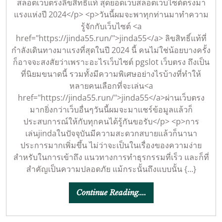
ไซต์
สล็อตเว็บตรงลิขสิทธิ์แท้ สุดยอดเว็บสล็อตเว็บไซต์ตรงมา
ร่า
แรงแห่งปี 2024</p> <p>วันนี้ผมจะพาทุกท่านมาทำความ
สล็อต
สล็อต69
รู้จักกับเว็บไซต์ <a
แตก
สร้าง
href="https://jinda55.run/">jinda55</a> ลิขสิทธิ์แท้ที่
ง่าย
ราย
กำลังเดินทางมาแรงที่สุดในปี 2024 นี้ คนไม่ใช่น้อยบางครั้ง
ที่สุด
ก็อาจจะสงสัยว่าเพราะอะไรเว็บไซต์ pgslot เว็บตรง ถึงเป็น
ได้
ที่นิยมขนาดนี้ รวมทั้งมีความพิเศษอย่างไรบ้างที่ทำให้
12
ต่อ
หลายคนเลือกที่จะเล่น<a
AUG
เดือน
href="https://jinda55.run/">jinda55</a>ผ่านเว็บตรง
2567
กว่า
มากยิ่งกว่าเว็บอื่นๆวันนี้ผมจะมาแชร์ข้อมูลแล้วก็
พนัน
ประสบการณ์ให้กับทุกคนได้รู้กันขอรับ</p> <p>การ
100,000
เล่นjindaในปัจจุบันมีความสะดวกสบายแล้วก็นานา
เว็บ
Top
ประการมากเพิ่มขึ้น ไม่ว่าจะเป็นในเรื่องของความง่าย
ใหญ่
36
สำหรับในการเข้าถึง แนวทางการทำธุรกรรมที่เร็ว และก็ที่
Jinda
By
สำคัญเป็นความปลอดภัย แม้กระนั้นถึงแบบนั้น {...}
ใหม่
Fallon
Continue
Continue Reading....
ล่าสุด
Temmax69.vi
Reading....
Top
2