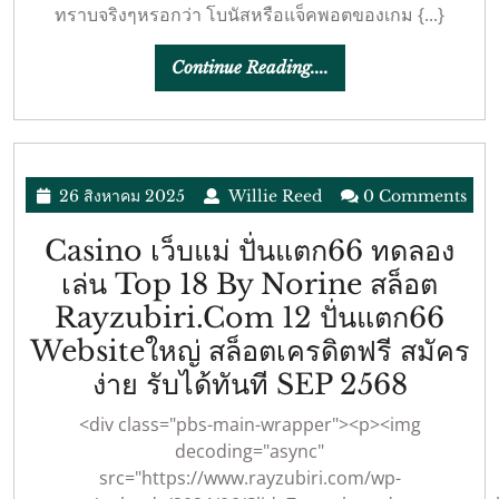
ร่า
ทราบจริงๆหรอกว่า โบนัสหรือแจ็คพอตของเกม {...}
ต่ำ
ยิง
สมาชิก
ปลา
Continue
Continue Reading....
ใหม่
Reading....
กีฬา
แจก
เจ้า
500
ดัง
เหมือน
26
Willie
26 สิงหาคม 2025
Willie Reed
0 Comments
สล็อต
สิงหาคม
Reed
ยก
มือ
2025
Casino เว็บแม่ ปั่นแตก66 ทดลอง
คา
ใหม่
เล่น Top 18 By Norine สล็อต
สิ
ก็
Rayzubiri.com 12 ปั่นแตก66
โน
เล่น
Websiteใหญ่ สล็อตเครดิตฟรี สมัคร
มา
ได้
Casin
ง่าย รับได้ทันที SEP 2568
ไว้
Top
เว็บ
ที่
<div class="pbs-main-wrapper"><p><img
100
แม่
decoding="async"
เดียว
By
src="https://www.rayzubiri.com/wp-
ปั่น
ตอบ