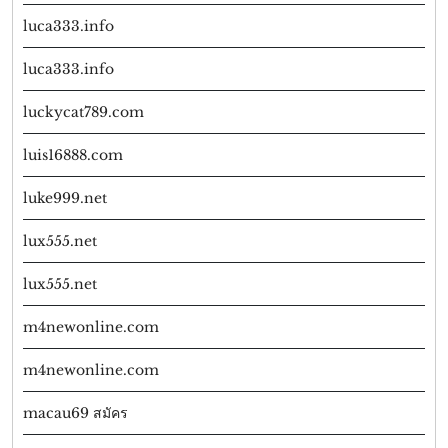
luca333.info
luca333.info
luckycat789.com
luis16888.com
luke999.net
lux555.net
lux555.net
m4newonline.com
m4newonline.com
macau69 สมัคร