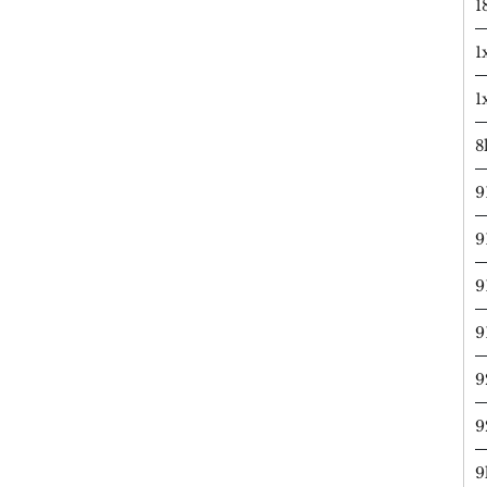
1
1
1
8
9
9
9
9
9
9
9