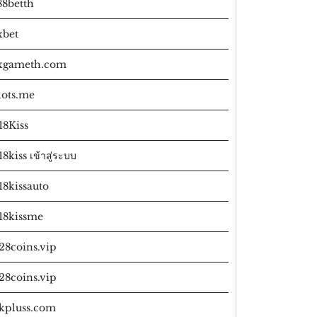
88betth
xbet
xgameth.com
lots.me
18Kiss
18kiss เข้าสู่ระบบ
18kissauto
18kissme
28coins.vip
28coins.vip
kpluss.com