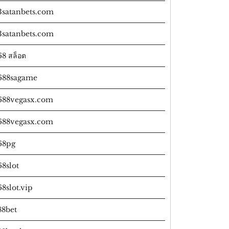
3satanbets.com
3satanbets.com
68 สล็อต
688sagame
688vegasx.com
688vegasx.com
68pg
68slot
68slot.vip
88bet