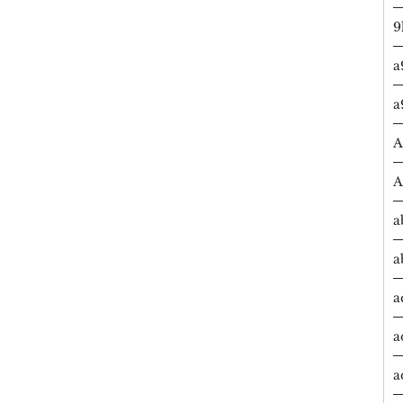
9
a
a
A
A
a
a
a
a
a