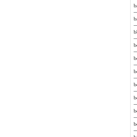
b
b
b
b
b
b
b
b
b
b