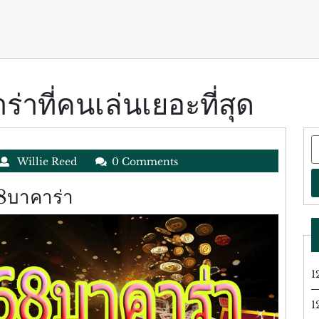
ร่าที่คนเล่นเยอะที่สุด
S
6
Willie
Willie Reed
0 Comments
ฤษภาคม
Reed
023
168บา
8บาคาร่า
คา
ร่า
1
1