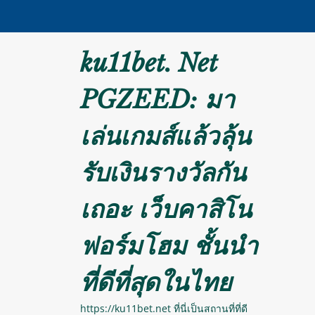
Skip
ku11bet. Net
to
content
PGZEED: มา
เล่นเกมส์แล้วลุ้น
รับเงินรางวัลกัน
เถอะ เว็บคาสิโน
ฟอร์มโฮม ชั้นนำ
ที่ดีที่สุดในไทย
https://ku11bet.net ที่นี่เป็นสถานที่ที่ดี