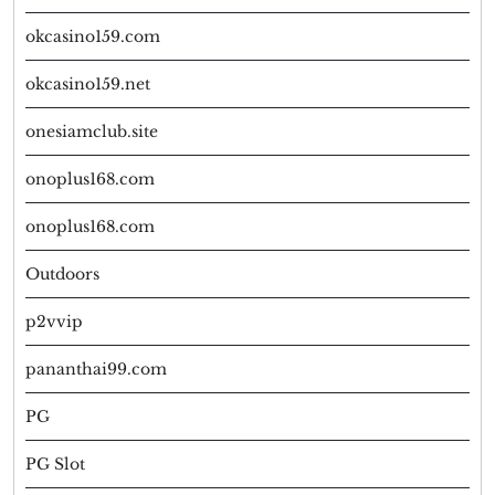
okcasino159.com
okcasino159.net
onesiamclub.site
onoplus168.com
onoplus168.com
Outdoors
p2vvip
pananthai99.com
PG
PG Slot