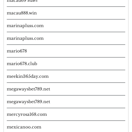
macau69 สมัคร
macau888.win
marinapluss.com
marinapluss.com
mario678
mario678.club
meekin365day.com
megawaysbet789.net
megawaysbet789.net
mercyrosa168.com
mexicanoo.com