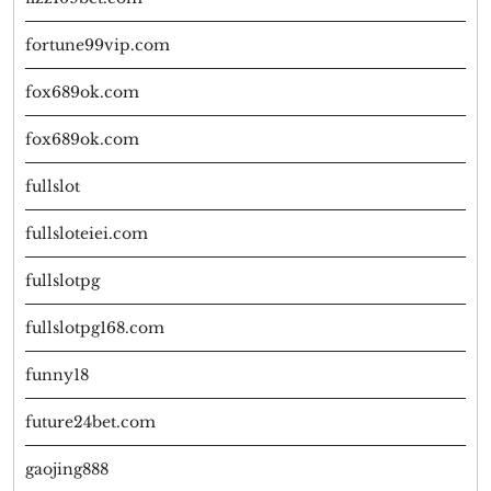
fortune99vip.com
fox689ok.com
fox689ok.com
fullslot
fullsloteiei.com
fullslotpg
fullslotpg168.com
funny18
future24bet.com
gaojing888