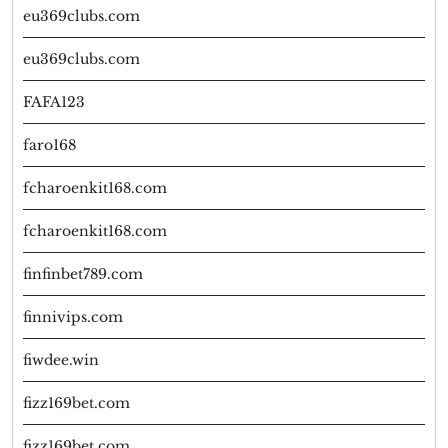
eu369clubs.com
eu369clubs.com
FAFA123
faro168
fcharoenkit168.com
fcharoenkit168.com
finfinbet789.com
finnivips.com
fiwdee.win
fizz169bet.com
fizz169bet.com