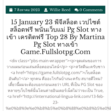
7
Willie
7 สิงหาคม 2023
Willie Reed
0 Comments
สิงหาคม
Reed
2023
15 January 23 พีจีสล็อต เวปไซต์
สล็อตฟรี พนันเว็บแม่ Pg Slot ทาง
เข้า เครดิตฟรี Top 28 By Martina
Pg Slot ทางเข้า
15
Game.fullslotpg.com
Janua
<div class="pbs-main-wrapper"><p>จุดเด่นของการ
23
วางแผนก่อนเล่นสล็อตออนไลน์</p> <p>สวัสดีนะครับชาว
<a href="https://game.fullslotpg.com/">เว็บสล็อต
พี
อันดับ1</a> ทุกคน คืออะไรกันบ้างนะครับ สบายดีไหม?
จี
เดี๋ยวนี้ผมจะต้องบอกก่อนเลยว่า URL ที่เป็น PG Slot ของ
สล็อต
หลายๆเว็บไซต์นั้นโดนค่ายอินเตอร์เน็ตไม่ว่าจะเป็น True,
เวป
<a href="http://international-lingua-link.com/13-feb-
23-
ไซต์
%e0%b8%9e%e0%b8%b5%e0%b8%88%e0%b8%b5%e0%