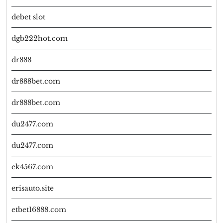
debet slot
dgb222hot.com
dr888
dr888bet.com
dr888bet.com
du2477.com
du2477.com
ek4567.com
erisauto.site
etbet16888.com