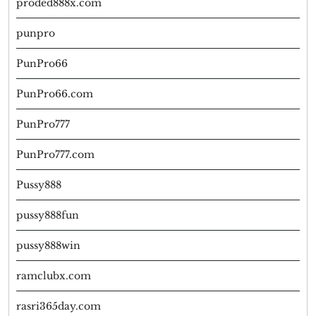
proded888x.com
punpro
PunPro66
PunPro66.com
PunPro777
PunPro777.com
Pussy888
pussy888fun
pussy888win
ramclubx.com
rasri365day.com