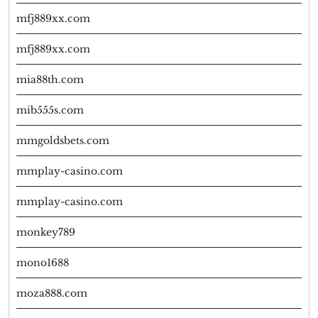
mfj889xx.com
mfj889xx.com
mia88th.com
mib555s.com
mmgoldsbets.com
mmplay-casino.com
mmplay-casino.com
monkey789
mono1688
moza888.com