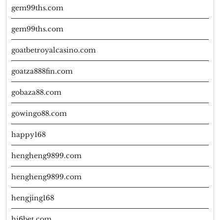
gem99ths.com
gem99ths.com
goatbetroyalcasino.com
goatza888fin.com
gobaza88.com
gowingo88.com
happy168
hengheng9899.com
hengheng9899.com
hengjing168
hi6bet.com