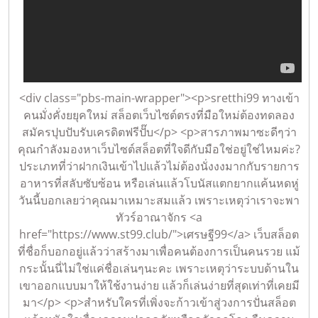
ตัว
เล
ยอ
ฮิต
ต
<div class="pbs-main-wrapper"><p>sretthi99 ทางเข้า
นี้
คนมั่งคั่งยยุคใหม่ สล็อตเว็บไซต์ตรงที่มือใหม่ต้องทดลอง
สมัครปุบปับรับเครดิตฟรีปั๊บ</p> <p>สารภาพมาซะดีๆว่า
ให
คุณกำลังมองหาเว็บไซต์สล็อตที่ใจดีกับมือใช่อยู่ใช่ไหมค่ะ?
ล่า
ประเภทที่ว่าฝากเงินเข้าไปแล้วไม่ต้องนั่งงงมากกับรายการ
T
อาหารที่สลับซับซ้อน หรือเล่นแล้วโบนัสแตกยากแค้นหดหู่
42
วันนี้บอกเลยว่าคุณมาเหมาะสมแล้ว เพราะเหตุว่าเราจะพา
ทัวร์อาณาจักร <a
B
href="https://www.st99.club/">เศรษฐี99</a> เว็บสล็อต
N
ที่ชื่อก็บอกอยู่แล้วว่าสร้างมาเพื่อคนต้องการเป็นคนรวย แม้
St
กระนั้นนี่ไม่ใช่แค่ชื่อเล่นๆนะคะ เพราะเหตุว่าระบบด้านใน
31
เขาออกแบบมาให้ใช้งานง่าย แล้วก็เล่นง่ายที่สุดเท่าที่เคยมี
มา</p> <p>สำหรับใครที่เพิ่งจะก้าวเข้าสู่วงการปั่นสล็อต
Ju