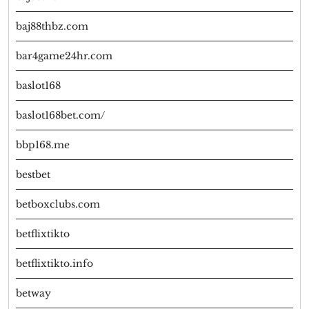
baj88thbz.com
bar4game24hr.com
baslot168
baslot168bet.com/
bbp168.me
bestbet
betboxclubs.com
betflixtikto
betflixtikto.info
betway