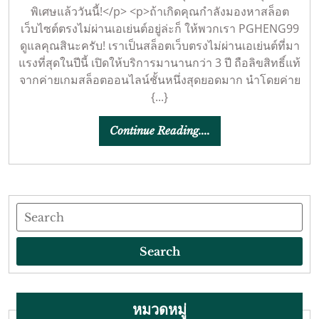
มิ
พิเศษแล้ววันนี้!</p> <p>ถ้าเกิดคุณกำลังมองหาสล็อต
จี
นบ
เว็บไซต์ตรงไม่ผ่านเอเย่นต์อยู่ล่ะก็ ให้พวกเรา PGHENG99
สล็
ดูแลคุณสินะครับ! เราเป็นสล็อตเว็บตรงไม่ผ่านเอเย่นต์ที่มา
ริกา
รอง
แรงที่สุดในปีนี้ เปิดให้บริการมานานกว่า 3 ปี ถือลิขสิทธิ์แท้
รดี
จากค่ายเกมสล็อตออนไลน์ชั้นหนึ่งสุดยอดมาก นำโดยค่าย
รับ
สล็
{...}
ทรู
ลอง
วอ
Continue
Continue Reading....
แล้ว
เลท
Reading....
จะ
แต
รัก
ง่าย
เลย
จ่า
Search
To
จริง
69
Pgs
Search
By
สะ
Oti
คร
หมวดหมู่
ครั