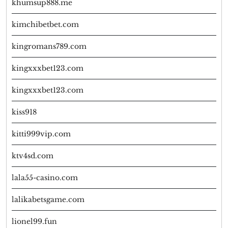
khumsup888.me
kimchibetbet.com
kingromans789.com
kingxxxbet123.com
kingxxxbet123.com
kiss918
kitti999vip.com
ktv4sd.com
lala55-casino.com
lalikabetsgame.com
lionel99.fun