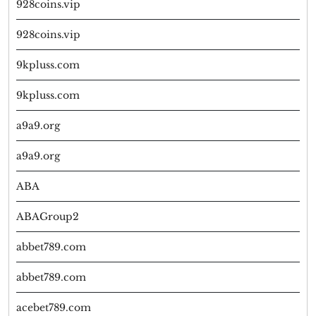
928coins.vip
928coins.vip
9kpluss.com
9kpluss.com
a9a9.org
a9a9.org
ABA
ABAGroup2
abbet789.com
abbet789.com
acebet789.com