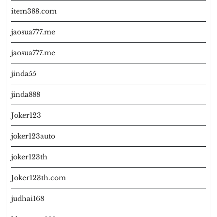
item388.com
jaosua777.me
jaosua777.me
jinda55
jinda888
Joker123
joker123auto
joker123th
Joker123th.com
judhai168