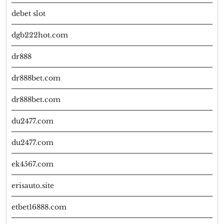
debet slot
dgb222hot.com
dr888
dr888bet.com
dr888bet.com
du2477.com
du2477.com
ek4567.com
erisauto.site
etbet16888.com