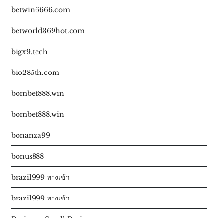
betwin6666.com
betworld369hot.com
bigx9.tech
bio285th.com
bombet888.win
bombet888.win
bonanza99
bonus888
brazil999 ทางเข้า
brazil999 ทางเข้า