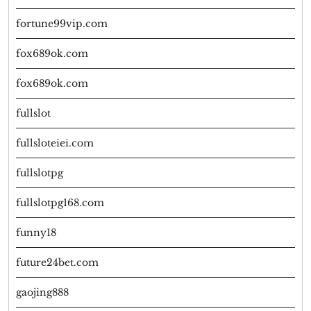
fortune99vip.com
fox689ok.com
fox689ok.com
fullslot
fullsloteiei.com
fullslotpg
fullslotpg168.com
funny18
future24bet.com
gaojing888