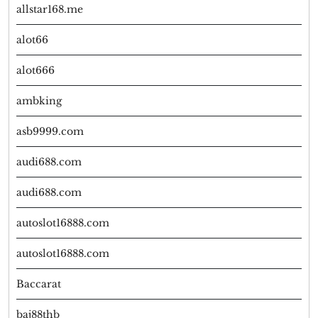
allstar168.me
alot66
alot666
ambking
asb9999.com
audi688.com
audi688.com
autoslot16888.com
autoslot16888.com
Baccarat
baj88thb