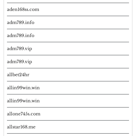
aden168ss.com
adm789.info
adm789.info
adm789.vip
adm789.vip
allbet24hr
allin99win.win
allin99win.win
allone745s.com
allstar168.me