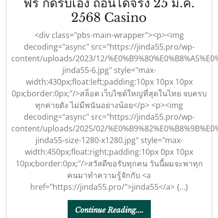
ฟรี กดรับเอง ถอนได้จริง 25 มี.ค.
Pgslot
เว็บ
2568 Casino
,slotxo
เปิด
<div class="pbs-main-wrapper"><p><img
,sa
ใหม่
decoding="async" src="https://jinda55.pro/wp-
Gaming
content/uploads/2023/12/%E0%B9%80%E0%B8%A
Jinda55
,918kiss
jinda55-6.jpg" style="max-
ทดลอง
width:430px;float:left;padding:10px 10px 10px
สล็อต
เล่น
0px;border:0px;"/>สล็อต เว็บไซต์ใหญ่ที่สุดในไทย จบครบ
ลุ้น
Top
ทุกค่ายดัง ไม่มีพนันอย่างน้อย</p> <p><img
รับ
decoding="async" src="https://jinda55.pro/wp-
44
ของ
content/uploads/2025/02/%E0%B9%82%E0%B8%9B%E0
By
jinda55-size-1280-x1280.jpg" style="max-
ขวัญ
Lindsey
width:450px;float:right;padding:10px 0px 10px
ทั้ง
Jinda55
10px;border:0px;"/>สวัสดีขอรับทุกคน วันนี้ผมจะพาทุก
ปี
คนมาทำความรู้จักกับ <a
Jinda55.pr
Top
href="https://jinda55.pro/">jinda55</a> {...}
สล็อต
54
เว็บ
Continue
Continue Reading....
By