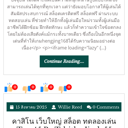
By
25
สามารถเล่นได้ทุกที่ทุกเวลา แต่ว่ายังมอบโอกาสให้ผู้เล่นได้
สัมผัสประสบการณ์ สล็อตเครดิตฟรี สล็อตฟรี ผ่านระบบ
Jason
Casino
ทดสอบเล่น ที่ช่วยทำให้อีกทั้งผู้เล่นมือใหม่รวมทั้งผู้เล่นมือ
สล็อต16
อาชีพได้ฝึกซ้อม ฝึกหัดทักษะ แล้วก็ทำความเข้าใจข้อตกลง
Hengji
โดยไม่ต้องเสียตังค์แม้กระทั้งบาทเดียว ซึ่งถือเป็นอีกหนึ่งจุด
สล็อต
เด่นที่ทำให้เกมhengjing168ได้รับความนิยมอย่างต่อ
เนื่อง</p> <p><iframe loading="lazy" {...}
เครดิต
ฟรี
Continue
Continue Reading....
เว็บไซต์
Reading....
ใหญ่
รวม
0
0
0
0
สล็อต
ทุก
15
Willie
15 สิงหาคม 2025
Willie Reed
0 Comments
ค่าย
สิงหาคม
Reed
ใน
2025
คาสิโน เว็บใหญ่ สล็อต ทดลองเล่น
เว็บ