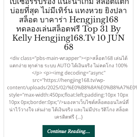
ใบเซอร์รับรอง แนะนำเกม สล็อตแตก
ทันที
บ่อยที่สุด ไม่มีเทิร์น แทงหวย ยิงปลา
12
สล็อต บาคาร่า Hengjing168
คา
ทดลองเล่นสล็อตฟรี Top 31 By
สิ
Kelly Hengjing168.tv 10 JUN
โน
สล็อต168
68
ไฮ
เว็บ
<div class="pbs-main-wrapper"><p>สล็อต168 เล่นได้
คลาส
ตรง
แตกง่าย ทุกค่าย ระบบ AUTO ได้เงินจริง ไม่คดโกง 100%
ระบบ
</p> <p><img decoding="async"
ไม่
ล้ำ
src="https://hengjing168.tv/wp-
ผ่าน
ทำ
content/uploads/2025/02/%E0%B8%8A%E0%B8%A7
เอ
style="max-width:450px;float:left;padding:10px 10px
ธุรกรร
เยน
10px 0px;border:0px;"/>มองหาเว็บไซต์สล็อตออนไลน์ที่
เร็ว
น่าไว้วางใจ เล่นง่าย ได้เงินจริง และไม่มีประวัติโกง สล็อต
ต์
ได้
เครดิตฟรี {...}
มี
มาตรฐ
ใบ
Continue
Continue Reading....
มี