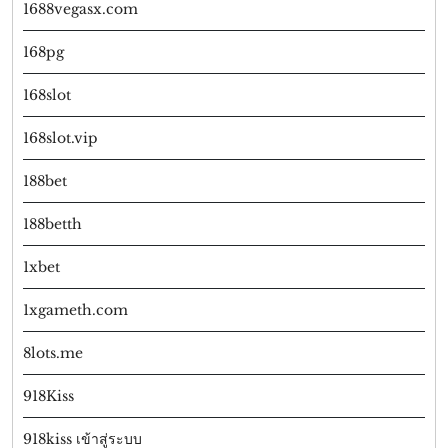
1688vegasx.com
168pg
168slot
168slot.vip
188bet
188betth
1xbet
1xgameth.com
8lots.me
918Kiss
918kiss เข้าสู่ระบบ