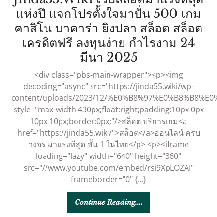
ตรง
แห่งปี แจกโปรตั้งใจมาปั่น 500 เกม
สล็อต
คาสิโน บาคาร่า ยิงปลา สล็อต สล็อต
แตก
เครดิตฟรี ลงทุนง่าย กำไรงาม 24
ง่าย
Jinda55
มีนา 2025
2025
เว็บ
อัปเดต
<div class="pbs-main-wrapper"><p><img
สล็อต
เกม
decoding="async" src="https://jinda55.wiki/wp-
content/uploads/2023/12/%E0%B8%97%E0%B8%B8%E
ออนไลน์
ใหม่
style="max-width:430px;float:right;padding:10px 0px
ครบ
5
10px 10px;border:0px;"/>สล็อต บริการเกม<a
วงจร
เม.ย
href="https://jinda55.wiki/">สล็อต</a>ออนไลน์ ครบ
Top
25
วงจร มาแรงที่สุด ชั้น 1 ในไทย</p> <p><iframe
loading="lazy" width="640" height="360"
19
Casino
src="//www.youtube.com/embed/rsi9XpLOZAI"
By
frameborder="0" {...}
Ashli
Jinda55.wiki
Continue
Continue Reading....
Reading....
เว็บ