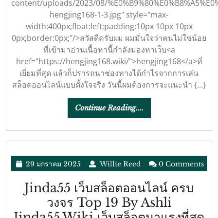
content/uploads/2023/08/%E0%B9%80%E0%B8%A
เครดิต
hengjing168-1-3.jpg" style="max-
width:400px;float:left;padding:10px 10px 10px
ฟรี
0px;border:0px;"/>สวัสดีครับผม ผมมั่นใจว่าคนไม่ใช่น้อย
Top
ที่เข้ามาอ่านเนื้อหานี้กำลังมองหาเว็บ<a
42
href="https://hengjing168.wiki/">hengjing168</a>ที่
By
เยี่ยมที่สุด แล้วก็ปรารถนาช่องทางได้กำไรจากการเล่น
สล็อตออนไลน์แบบตั้งใจจริง วันนี้ผมต้องการจะแนะนำ {...}
Rory
สล็อต
Continue
Continue Reading....
เครดิต
Reading....
ฟรี
Hengjing168.
สล็อต
29
Willie
29 มกราคม 2025
Willie Reed
0 Comments
เครดิต
มกราคม
Reed
2025
Jinda55 เว็บสล็อตออนไลน์ ครบ
ฟรี
วงจร Top 19 By Ashli
เว็บ
Jinda55.wiki เว็บสล็อตมาแรงที่สุด