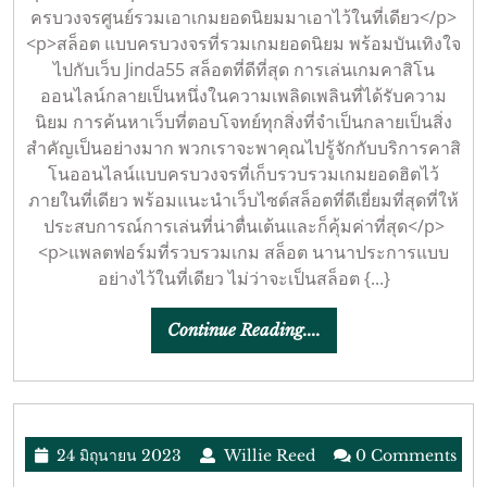
สิโน
ไทย
ครบวงจรศูนย์รวมเอาเกมยอดนิยมมาเอาไว้ในที่เดียว</p>
บา
<p>สล็อต แบบครบวงจรที่รวมเกมยอดนิยม พร้อมบันเทิงใจ
แจก
คา
ไปกับเว็บ Jinda55 สล็อตที่ดีที่สุด การเล่นเกมคาสิโน
เครดิต
ร่า
ออนไลน์กลายเป็นหนึ่งในความเพลิดเพลินที่ได้รับความ
ฟรี
นิยม การค้นหาเว็บที่ตอบโจทย์ทุกสิ่งที่จำเป็นกลายเป็นสิ่ง
ยิง
ล่าสุด
สำคัญเป็นอย่างมาก พวกเราจะพาคุณไปรู้จักกับบริการคาสิ
ปลา
โนออนไลน์แบบครบวงจรที่เก็บรวบรวมเกมยอดฮิตไว้
ไม่มี
สล็อต
ภายในที่เดียว พร้อมแนะนำเว็บไซต์สล็อตที่ดีเยี่ยมที่สุดที่ให้
ขั้น
สล็อต
ประสบการณ์การเล่นที่น่าตื่นเต้นและก็คุ้มค่าที่สุด</p>
ต่ำ
<p>แพลตฟอร์มที่รวบรวมเกม สล็อต นานาประการแบบ
เครดิต
เกม
อย่างไว้ในที่เดียว ไม่ว่าจะเป็นสล็อต {...}
ฟรี
คา
ลงทุน
Continue
Continue Reading....
สิโน
Reading....
ง่าย
บา
กำไร
คา
งาม
ร่า
24
24
Willie
24 มิถุนายน 2023
Willie Reed
0 Comments
ยิง
มิถุนายน
Reed