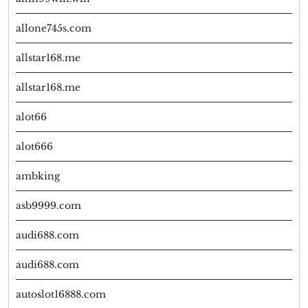
allone745s.com
allstar168.me
allstar168.me
alot66
alot666
ambking
asb9999.com
audi688.com
audi688.com
autoslot16888.com