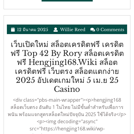
ตรง
Reading....
Erin
เครดิต
Jin55.ne
ฟรี
กด
12
Willie
12 มีนาคม 2025
Willie Reed
0 Comments
มีนาคม
Reed
รับ
2025
เว็บเปิดใหม่ สล็อตเครดิตฟรี เครดิต
เอง
ฟรี Top 42 By Rory สล็อตเครดิต
ถอน
ฟรี Hengjing168.wiki สล็อต
ได้
เครดิตฟรี เว็บตรง สล็อตแตกง่าย
จริง
2025 อัปเดตเกมใหม่ 5 เม.ย 25
25
เว็บ
Casino
มี.ค.
เปิด
2568
<div class="pbs-main-wrapper"><p>hengjing168
ใหม่
สล็อตเว็บตรง อันดับ 1 ในไทย ไม่มีขั้นต่ำสำหรับเพื่อการ
Casino
พนัน พร้อมแจกสูตรสล็อตใหม่ปัจจุบัน 2025 ใช้ได้จริง</p>
สล็อต
<p><img decoding="async"
เครดิต
src="https://hengjing168.wiki/wp-
ฟรี