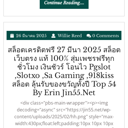
Continue
Continue Reading....
กำไร
Reading....
สูงสุด
พนัน
เว็บ
26
Willie
26 มีนาคม 2025
Willie Reed
0 Comments
แม่
มีนาคม
Reed
2025
Happy168
สล็อตเครดิตฟรี 27 มีนา 2025 สล็อต
ใหม่
เว็บตรง แท้ 100% สุ่มเพชรฟรีทุก
ล่าสุด
ชั่วโมง เงินชัวร์ โอนไว Pgslot
Top
,slotxo ,sa Gaming ,918kiss
89
สล็อต ลุ้นรับของขวัญทั้งปี Top 54
By
สล็อต
By Erin Jin55.net
Milan
เครดิต
<div class="pbs-main-wrapper"><p><img
สล็อต
ฟรี
decoding="async" src="https://jin55.net/wp-
เครดิต
content/uploads/2025/02/hh.png" style="max-
27
width:430px;float:left;padding:10px 10px 10px
ฟรี
มีนา