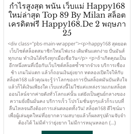
JUN
กำไรสูงสุด พนัน เว็บแม่ Happy168
จ่า
68
ใหม่ล่าสุด Top 89 By Milan สล็อต
จริ
เครดิตฟรี Happy168.de 2 พฤษภา
T
สล็อต
25
89
เครดิต
B
<div class="pbs-main-wrapper"><p>happy168 สุดยอด
ฟรี
E
เว็บไซต์สล็อตสมาชิกใหม่ไฟแรง เดิมพันแตกง่าย ปั่นมันส์
ทุกเกม ทำเงินได้จริงทุกเมื่อเชื่อวัน</p> <p>ถ้าเกิดคุณเป็น
Websiteใหญ่
Pu
อีกหนึ่งคนที่เบื่อกับเว็บไซต์สล็อตซ้ำซากจำเจ บริการเชื่อง
เคล็ด
24
ช้า เกมไม่แตก แล้วก็ถอนเงินยุ่งยาก ทดลองเปิดใจให้กับ
ลับ
J
สล็อต168 แล้วคุณจะรู้ว่าโลกของการปั่นสล็อตมันบันเทิงใจ
การ
25
แล้วก็ได้เงินเพียงใด เว็บแห่งนี้ไม่ใช่แค่แหล่งรวมเกมสล็อต
ออนไลน์จากค่ายดังทั่วโลกแค่นั้น แต่ยังเป็นศูนย์กลางของ
เล่น
ความยั่งยืนมั่นคง บริการเร็ว โปรโมชั่นจุกๆแล้วก็ระบบที่
สล็อต
ลื่นไหลจนถึงต้องการเล่นตลอดทั้งวัน! สล็อต168 ดีไซน์มา
สล็อต168
เพื่อผู้เล่นยุคใหม่ที่อยากความสบายแล้วก็ผลสรุปด้ามจับจำ
ให้
ต้องได้ ไม่มีคำว่ายุ่งยาก ไม่มีการหมุนหลอก {...}
ได้