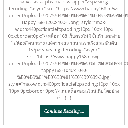
ทุก
<div class="pbs-main-wrapper"><p><img
คา
decoding="async" src="https://www.happy168.nl/wp-
วัน
content/uploads/2025/04/%E0%B8%81%E0%B8%A
สิ
เล่น
Happy168-1200x400-1.png" style="max-
โน
ได้
width:440px;float:left;padding:10px 10px 10px
ที่
กำไร
0px;border:0px;"/>สล็อต168 เว็บตรงไม่มีขั้นต่ำ แตกง่าย
คน
ไม่ต้องมีคนกลาง แค่ความสนุกสนานร่าเริงล้วน อันดับ
ไม่
1</p> <p><img decoding="async"
เล่น
อั้น
src="https://www.happy168.nl/wp-
แฮปปี้
Septembe
content/uploads/2023/04/%E0%B8%A3%E0%B8%B
ที่สุด
68
happy168-1040x1040-
Top
%E0%B9%81%E0%B8%81%E0%B9%89-3.jpg"
style="max-width:400px;float:left;padding:10px 10px
50
10px 0px;border:0px;"/>เกมสล็อตออนไลน์เติบโตอย่าง
By
เร็ว {...}
Saundra
Happy168
Continue
Continue Reading....
Reading....
แฮปปี้