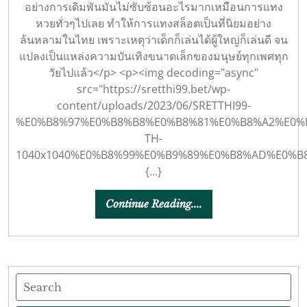
อย่างการเดิมพันมันไม่ซับซ้อนอะไรมากเหมือนการแทง
กุมภาพันธ์
ใหม่
หวยทั่วๆไปเลย ทำให้การแทงสล็อตเป็นที่นิยมอย่าง
68
ล่าสุด
ล้นหลามในไทย เพราะเหตุว่าเด็กก็เล่นได้ผู้ใหญ่ก็เล่นดี จน
Top
แปลงเป็นแหล่งความบันเทิงขนาดเล็กของมนุษย์ทุกเพศทุก
วัยไปแล้ว</p> <p><img decoding="async"
35
src="https://sretthi99.bet/wp-
By
content/uploads/2023/06/SRETTHI99-
Kathrin
%E0%B8%97%E0%B8%B8%E0%B8%81%E0%B8%A2%E0%
สล็อต
TH-
1040x1040%E0%B8%99%E0%B9%89%E0%B8%AD%E0%B
เครดิต
{...}
ฟรี
Sretthi9
Continue
Continue Reading....
8
Reading....
Search