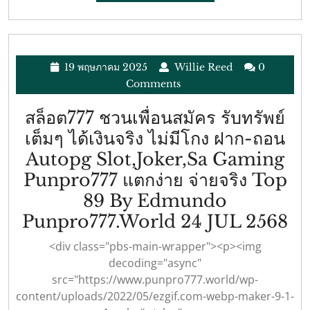
เซอร์
Reading....
ใบ
รับรอง
เซอร์
แนะนำ
รับรอง
เกม
19
Willie
19 พฤษภาคม 2025
Willie Reed
0
สล็อต1
พฤษภาคม
Reed
สล็อต
Comments
2025
ฝาก
แตก
สล็อต777 ชวนเพื่อนสมัคร รับทรัพย์
น้อย
บ่อย
เต็มๆ ได้เงินจริง ไม่มีโกง ฝาก-ถอน
ก็ได้
ที่สุด
Autopg Slot,Joker,Sa Gaming
ถอน
ไม่
Punpro777 แตกง่าย จ่ายจริง Top
เยอะ
มี
89 By Edmundo
Top
เทิร์น
สล
Punpro777.world 24 JUL 2568
14
แทง
ชว
By
<div class="pbs-main-wrapper"><p><img
หวย
เพื
Alvaro
decoding="async"
ยิง
src="https://www.punpro777.world/wp-
สม
ปลา
content/uploads/2022/05/ezgif.com-webp-maker-9-1-
รับ