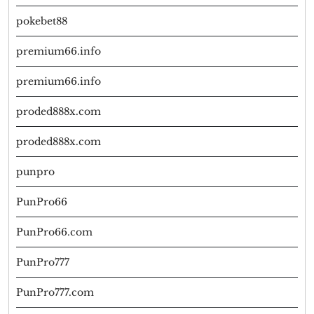
pokebet88
premium66.info
premium66.info
proded888x.com
proded888x.com
punpro
PunPro66
PunPro66.com
PunPro777
PunPro777.com