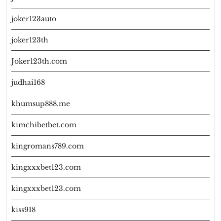
joker123auto
joker123th
Joker123th.com
judhai168
khumsup888.me
kimchibetbet.com
kingromans789.com
kingxxxbet123.com
kingxxxbet123.com
kiss918