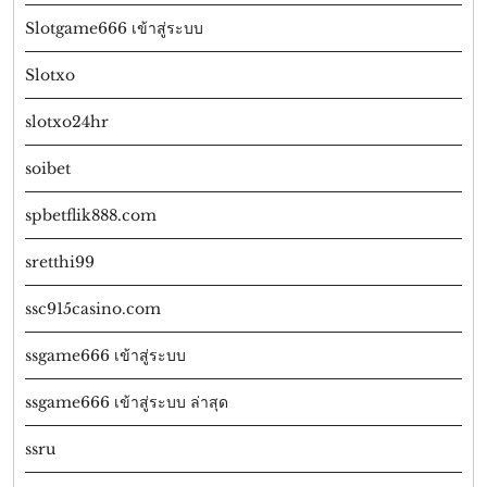
Slotgame666 เข้าสู่ระบบ
Slotxo
slotxo24hr
soibet
spbetflik888.com
sretthi99
ssc915casino.com
ssgame666 เข้าสู่ระบบ
ssgame666 เข้าสู่ระบบ ล่าสุด
ssru