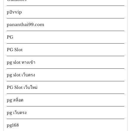
p2vvip
pananthai99.com
PG
PG Slot
pg slot ทางเข้า
pg slot เว็บตรง
PG Slot เว็บใหม่
pg สล็อต
pg เว็บตรง
pg168