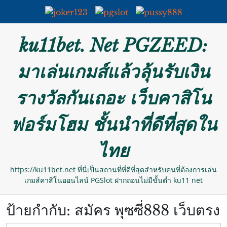
Skip
ku11bet. Net PGZEED:
to
content
มาเล่นเกมส์แล้วลุ้นรับเงิน
รางวัลกันเถอะ เว็บคาสิโน
ฟอร์มโฮม ชั้นนำที่ดีที่สุดใน
ไทย
https://ku11bet.net ที่นี่เป็นสถานที่ที่ดีที่สุดสำหรับคนที่ต้องการเล่น
เกมส์คาสิโนออนไลน์ PGSlot ฝากถอนไม่มีขั้นต่ำ ku11 net
ป้ายกำกับ:
สมัคร พุซซี่888 เว็บตรง