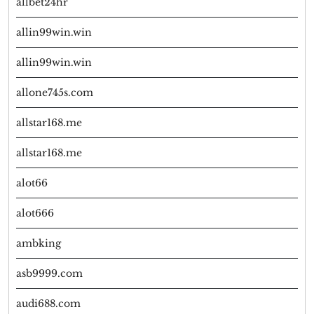
allbet24hr
allin99win.win
allin99win.win
allone745s.com
allstar168.me
allstar168.me
alot66
alot666
ambking
asb9999.com
audi688.com