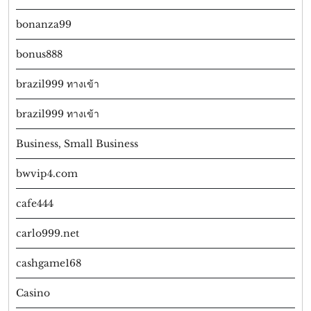
bonanza99
bonus888
brazil999 ทางเข้า
brazil999 ทางเข้า
Business, Small Business
bwvip4.com
cafe444
carlo999.net
cashgame168
Casino