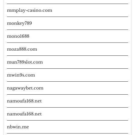
mmplay-casino.com
monkey789
mono1688
moza888.com
mun789slot.com
mwin9s.com
nagawaybet.com
namoufa168.net
namoufa168.net
nbwin.me