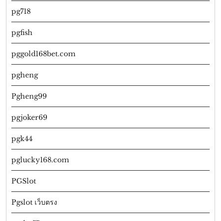
pg718
pgfish
pggold168bet.com
pgheng
Pgheng99
pgjoker69
pgk44
pglucky168.com
PGSlot
Pgslot เว็บตรง