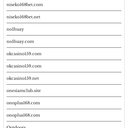
niseko168bet.com
niseko168bet.net
no1huay
no1huay.com
okcasino159.com
okcasino159.com
okcasino159.net
onesiamclub.site
onoplus168.com
onoplus168.com
Outdoors