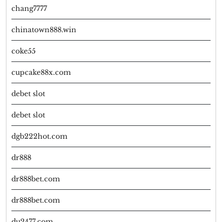
chang7777
chinatown888.win
coke55
cupcake88x.com
debet slot
debet slot
dgb222hot.com
dr888
dr888bet.com
dr888bet.com
du2477.com