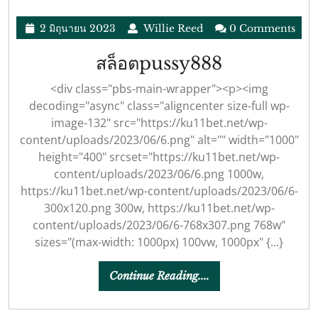
2
Willie
2 มิถุนายน 2023
Willie Reed
0 Comments
มิถุนายน
Reed
2023
สล็อตpuss
สล็อตpussy888
<div class="pbs-main-wrapper"><p><img
decoding="async" class="aligncenter size-full wp-
image-132" src="https://ku11bet.net/wp-
content/uploads/2023/06/6.png" alt="" width="1000"
height="400" srcset="https://ku11bet.net/wp-
content/uploads/2023/06/6.png 1000w,
https://ku11bet.net/wp-content/uploads/2023/06/6-
300x120.png 300w, https://ku11bet.net/wp-
content/uploads/2023/06/6-768x307.png 768w"
sizes="(max-width: 1000px) 100vw, 1000px" {...}
Continue
Continue Reading....
Reading....