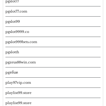
pgslot77
pgslot77.com
pgslot99
pgslot9999.co
pgslot999bets.com
pgslotth
pgzeus88win.com
pgสล็อต
play97vip.com
playlist99.store
playlist99.store