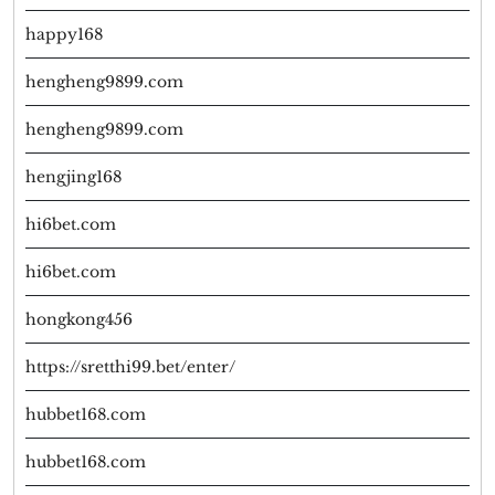
happy168
hengheng9899.com
hengheng9899.com
hengjing168
hi6bet.com
hi6bet.com
hongkong456
https://sretthi99.bet/enter/
hubbet168.com
hubbet168.com