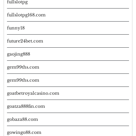
fullslotpg
fullslotpg168.com
funny18
future24bet.com
gaojing888
gem99ths.com
gem99ths.com
goatbetroyalcasino.com
goatza888fin.com
gobaza88.com
gowingo88.com