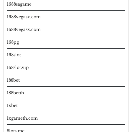
1688sagame
1688vegasx.com
1688vegasx.com
168pg
168slot
168slot.vip
188bet
188betth
1xbet
1xgameth.com
8lots.me