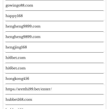
gowingo88.com
happy168
hengheng9899.com
hengheng9899.com
hengjing168
hi6bet.com
hi6bet.com
hongkong456
https://sretthi99.bet/enter/
hubbet168.com