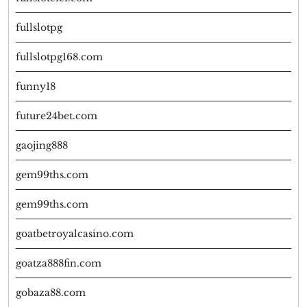
fullslotpg
fullslotpg168.com
funny18
future24bet.com
gaojing888
gem99ths.com
gem99ths.com
goatbetroyalcasino.com
goatza888fin.com
gobaza88.com