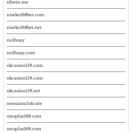
nbwin.me
niseko168bet.com
niseko168bet.net
no1huay
no1huay.com
okcasino159.com
okcasino159.com
okcasino159.net
onesiamclub.site
onoplus168.com
onoplus168.com