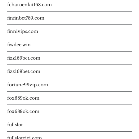
fcharoenkit168.com
finfinbet789.com
finnivips.com
fiwdee.win
fizz169bet.com
fizz169bet.com
fortune99vip.com
fox689ok.com
fox689ok.com
fullslot
fullsloteiei.com