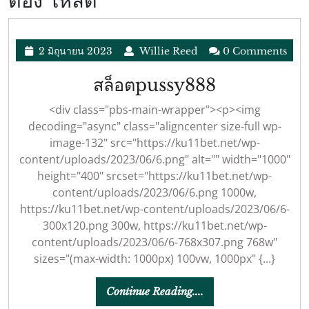
ต้อง โหลด
2
Willie
2 มิถุนายน 2023
Willie Reed
0 Comments
มิถุนายน
Reed
2023
สล็อตpuss
สล็อตpussy888
<div class="pbs-main-wrapper"><p><img
decoding="async" class="aligncenter size-full wp-
image-132" src="https://ku11bet.net/wp-
content/uploads/2023/06/6.png" alt="" width="1000"
height="400" srcset="https://ku11bet.net/wp-
content/uploads/2023/06/6.png 1000w,
https://ku11bet.net/wp-content/uploads/2023/06/6-
300x120.png 300w, https://ku11bet.net/wp-
content/uploads/2023/06/6-768x307.png 768w"
sizes="(max-width: 1000px) 100vw, 1000px" {...}
Continue
Continue Reading....
Reading....