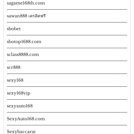
sagame168th.com
sawan888 เครดิตฟรี
sbobet
sbotop1688.com
sclass8888.com
scr888
sexy168
sexy168vip
sexyauto168
SexyAuto168.com
Sexybaccarat