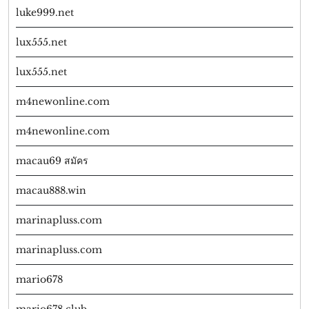
luke999.net
lux555.net
lux555.net
m4newonline.com
m4newonline.com
macau69 สมัคร
macau888.win
marinapluss.com
marinapluss.com
mario678