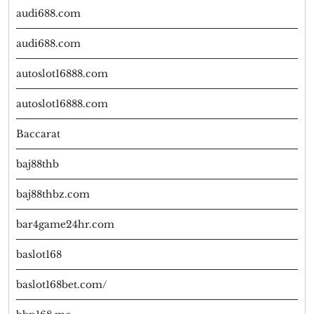
audi688.com
audi688.com
autoslot16888.com
autoslot16888.com
Baccarat
baj88thb
baj88thbz.com
bar4game24hr.com
baslot168
baslot168bet.com/