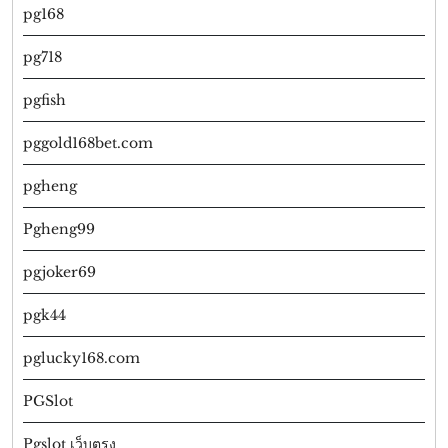
pg168
pg718
pgfish
pggold168bet.com
pgheng
Pgheng99
pgjoker69
pgk44
pglucky168.com
PGSlot
Pgslot เว็บตรง