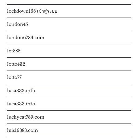
lockdown168 เข้าสู่ระบบ
london45
london6789.com
lot888
lotto432
lotto77
luca333.info
luca333.info
luckycat789.com
luis16888.com