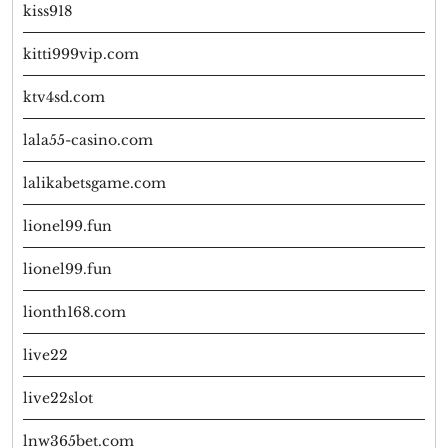
kiss918
kitti999vip.com
ktv4sd.com
lala55-casino.com
lalikabetsgame.com
lionel99.fun
lionel99.fun
lionth168.com
live22
live22slot
lnw365bet.com