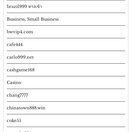
brazil999 ทางเข้า
Business, Small Business
bwvip4.com
cafe444
carlo999.net
cashgame168
Casino
chang7777
chinatown888.win
coke55