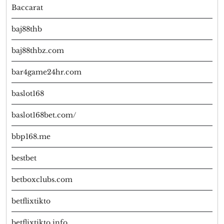
Baccarat
baj88thb
baj88thbz.com
bar4game24hr.com
baslot168
baslot168bet.com/
bbp168.me
bestbet
betboxclubs.com
betflixtikto
betflixtikto.info