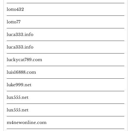
lotto432
lotto77
luca333.info
luca333.info
luckycat789.com
luis16888.com
luke999.net
lux555.net
lux555.net
m4newonline.com