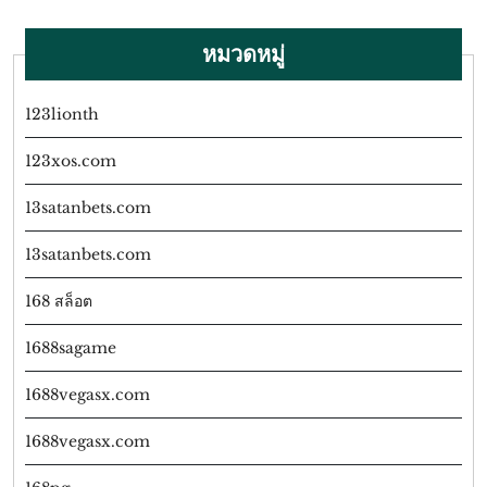
Ssru.ac.th
หมวดหมู่
123lionth
123xos.com
13satanbets.com
13satanbets.com
168 สล็อต
1688sagame
1688vegasx.com
1688vegasx.com