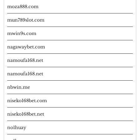
moza888.com
mun789slot.com
mwin9s.com
nagawaybet.com
namoufa168.net
namoufa168.net
nbwin.me
niseko168bet.com
niseko168bet.net
no1huay