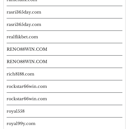
rasri365day.com
rasri365day.com
realflikbet.com
RENO88WIN.COM
RENO88WIN.COM
rich8188.com
rockstar66win.com
rockstar66win.com
royal558
royal99y.com