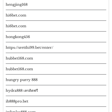
hengjing168
hi6bet.com
hi6bet.com
hongkong456
https://sretthi99.bet/enter/
hubbet168.com
hubbet168.com
hungry purry 888
hydra888 เครดิตฟรี
ib888pro.bet