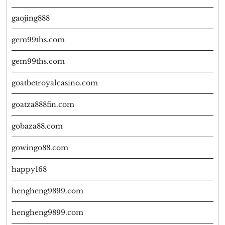
gaojing888
gem99ths.com
gem99ths.com
goatbetroyalcasino.com
goatza888fin.com
gobaza88.com
gowingo88.com
happy168
hengheng9899.com
hengheng9899.com