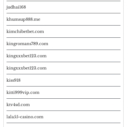
judhai168
khumsup888.me
kimchibetbet.com
kingromans789.com
kingxxxbet123.com
kingxxxbet123.com
kiss918
kitti999vip.com
ktv4sd.com
lala55-casino.com