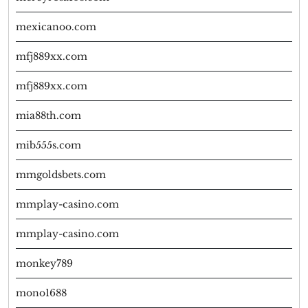
mexicanoo.com
mfj889xx.com
mfj889xx.com
mia88th.com
mib555s.com
mmgoldsbets.com
mmplay-casino.com
mmplay-casino.com
monkey789
mono1688