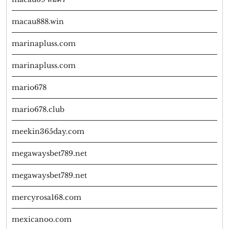
macau888.win
marinapluss.com
marinapluss.com
mario678
mario678.club
meekin365day.com
megawaysbet789.net
megawaysbet789.net
mercyrosa168.com
mexicanoo.com