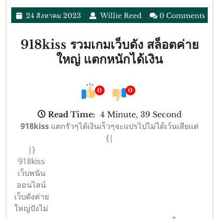
Category
24
Willie
24 สิงหาคม 2023
Willie Reed
0 Comments
สิงหาคม
Reed
2023
918kiss รวมเกมเว็บดัง สล็อตค่าย
ใหญ่ แตกหนักได้เงิน
0
0
Read Time:
4 Minute, 39 Second
918kiss
แตกรัวๆได้เงินเร็วๆจะแปรไปไม่ได้เว้นเสียแต่
{
|
|
}
918kiss
เว็บพนัน
ออนไลน์
เว็บดังค่าย
ใหญ่ปังไม่