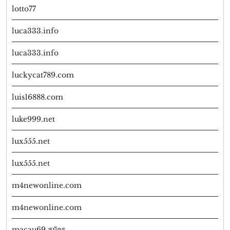
lotto77
luca333.info
luca333.info
luckycat789.com
luis16888.com
luke999.net
lux555.net
lux555.net
m4newonline.com
m4newonline.com
macau69 สมัคร