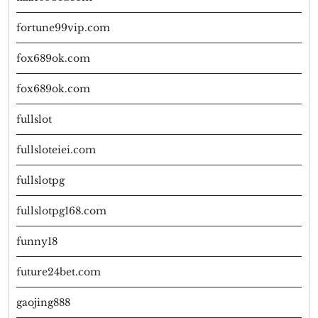
fortune99vip.com
fox689ok.com
fox689ok.com
fullslot
fullsloteiei.com
fullslotpg
fullslotpg168.com
funny18
future24bet.com
gaojing888