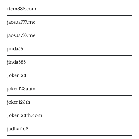
item388.com
jaosua777.me
jaosua777.me
jinda55
jinda888
Joker123
joker123auto
joker123th
Joker123th.com
judhai168