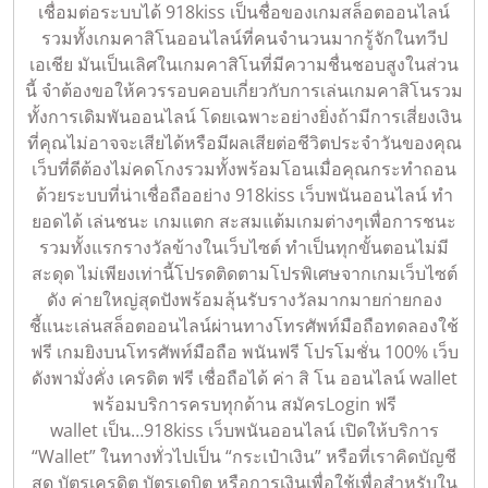
เชื่อมต่อระบบได้ 918kiss เป็นชื่อของเกมสล็อตออนไลน์
รวมทั้งเกมคาสิโนออนไลน์ที่คนจำนวนมากรู้จักในทวีป
เอเชีย มันเป็นเลิศในเกมคาสิโนที่มีความชื่นชอบสูงในส่วน
นี้ จำต้องขอให้ควรรอบคอบเกี่ยวกับการเล่นเกมคาสิโนรวม
ทั้งการเดิมพันออนไลน์ โดยเฉพาะอย่างยิ่งถ้ามีการเสี่ยงเงิน
ที่คุณไม่อาจจะเสียได้หรือมีผลเสียต่อชีวิตประจำวันของคุณ
เว็บที่ดีต้องไม่คดโกงรวมทั้งพร้อมโอนเมื่อคุณกระทำถอน
ด้วยระบบที่น่าเชื่อถืออย่าง 918kiss เว็บพนันออนไลน์ ทำ
ยอดได้ เล่นชนะ เกมแตก สะสมแต้มเกมต่างๆเพื่อการชนะ
รวมทั้งแรกรางวัลข้างในเว็บไซต์ ทำเป็นทุกขั้นตอนไม่มี
สะดุด ไม่เพียงเท่านี้โปรดติดตามโปรพิเศษจากเกมเว็บไซต์
ดัง ค่ายใหญ่สุดปังพร้อมลุ้นรับรางวัลมากมายก่ายกอง
ชี้แนะเล่นสล็อตออนไลน์ผ่านทางโทรศัพท์มือถือทดลองใช้
ฟรี เกมยิงบนโทรศัพท์มือถือ พนันฟรี โปรโมชั่น 100% เว็บ
ดังพามั่งคั่ง เครดิต ฟรี เชื่อถือได้ ค่า สิ โน ออนไลน์ wallet
พร้อมบริการครบทุกด้าน สมัครLogin ฟรี
wallet เป็น…918kiss เว็บพนันออนไลน์ เปิดให้บริการ
“Wallet” ในทางทั่วไปเป็น “กระเป๋าเงิน” หรือที่เราคิดบัญชี
สด บัตรเครดิต บัตรเดบิต หรือการเงินเพื่อใช้เพื่อสำหรับใน