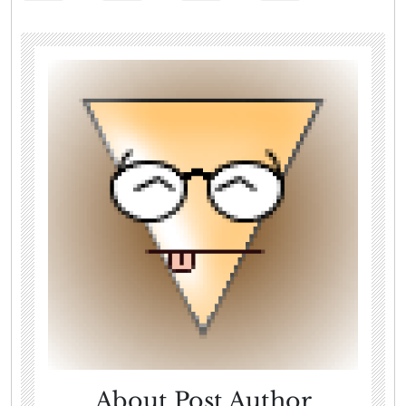
About Post Author