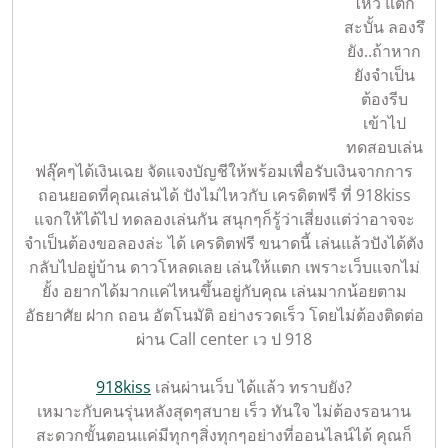
ไหว แตก
สะบั้น ลองรึ
ยัง..ถ้าหาก
ยังจำเป็น
ต้องรีบ
เข้าไป
ทดสอบเล่น
ฟลุ๊คๆได้เงินเฉย จัดแจงบัญชีให้พร้อมเพื่อรับเงินจากการ
ถอนยอดที่คุณเล่นได้ ปังไม่ไหวกับ เครดิตฟรี ที่ 918kiss
แจกให้ได้ไป ทดลองเล่นกัน สนุกๆก็รู้ว่าเสี่ยงแต่ว่าอาจจะ
จำเป็นต้องขอลองล่ะ ได้ เครดิตฟรี ขนาดนี้ เล่นแล้วปังได้ตัง
กลับไปอยู่บ้าน ดาวโหลดเลย เล่นให้แตก เพราะเว็บแจกไม่
ยั้ง อยากได้มากแค่ไหนขึ้นอยู่กับคุณ เล่นมากน้อยตาม
อัธยาศัย ฝาก ถอน อัตโนมัติ อย่างรวดเร็ว โดยไม่ต้องติดต่อ
ผ่าน Call center เว ป 918
918kiss
เล่นผ่านเว็บ ได้แล้ว ทราบยัง?
เหมาะกับคนรุ่นหลังสุดๆสบาย เร็ว ทันใจ ไม่ต้องรอนาน
สะดวกขั้นตอนแค่มีทุกๆสิ่งทุกๆอย่างที่ออนไลน์ได้ คุณก็