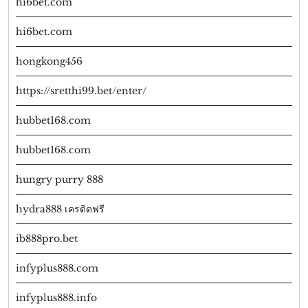
hi6bet.com
hi6bet.com
hongkong456
https://sretthi99.bet/enter/
hubbet168.com
hubbet168.com
hungry purry 888
hydra888 เครดิตฟรี
ib888pro.bet
infyplus888.com
infyplus888.info