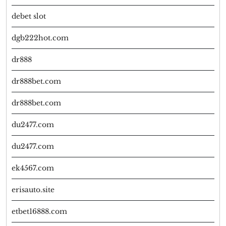
debet slot
dgb222hot.com
dr888
dr888bet.com
dr888bet.com
du2477.com
du2477.com
ek4567.com
erisauto.site
etbet16888.com