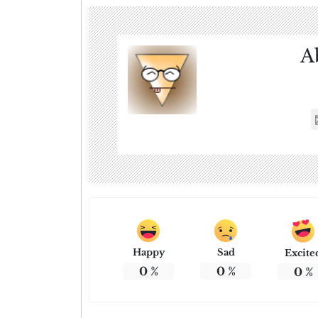
A
Happy
Sad
Excite
0
%
0
%
0
%