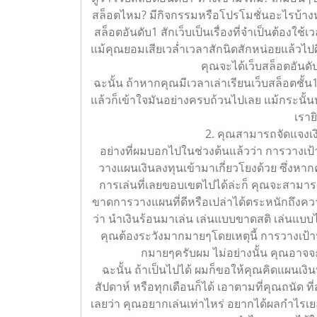
สล็อตไหม? มีกิจกรรมหรือโปรโมชั่นอะไรบ้างหร
สล็อตอันดับ1 สักเว็บเป็นเรื่องที่จำเป็นต้อง
แม้คุณยอมเสียเวล่ำเวลาสักนิดสักหน่อยแล้วไปศึ
คุณจะได้เว็บสล็อตอันดั
ฉะนั้น ถ้าหากคุณมีเวลาเล่าเรียนเว็บสล็อตชั้น
แล้วก็เข้าใจมันอย่างครบถ้วนไปเลย แม้กระนั้น
เราย
2. คุณสามารถจัดแจงเง
อย่างที่ผมบอกไปในช่วงต้นแล้วว่า การวางเป
วางแผนเงินลงทุนเข้ามาเกี่ยวโยงด้วย ซึ่งหากค
การเล่นที่เลยขอบเขตไปได้ล่ะก็ คุณจะสามารถ
ขาดการวางแผนที่ดีหรือเปล่าได้ตระหนักถึงค
ว่า นำเงินร้อนมาเล่น เล่นแบบขาดสติ เล่นแบบไม่เ
คุณต้องระวังมากมายๆโดยเหตุนี้ การวางเป้าห
กมายๆครับผม ไม่อย่างนั้น คุณอาจจะเ
ฉะนั้น ถ้าเป็นไปได้ ผมก็ขอให้คุณคิดแผนเ
สัปดาห์ หรือทุกเดือนก็ได้ เอาตามที่คุณถนัด
เลยว่า คุณอยากเล่นเท่าไหร่ อยากได้ผลกำไรเยอะแ