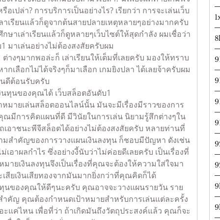
ือเปล่า? การบริการเป็นอย่างไร? เรียกว่า การจะเล่นเว็บ
1
ใช้เวลาเรียนแล้วก็ดูจากต้นสายปลายเหตุหลายๆอย่างมากครับ
กษาเล่าเรียนแล้วก็ดูหลายๆเว็บไซต์ให้สุดกำลัง ผมเชื่อว่า
8
บ1 มาเล่นอย่างไม่ต้องสงสัยครับผม
1 ต่างๆมากพอล่ะก็ เล่าเรียนให้เต็มที่เลยครับ มองให้ทราบ
9
หากเลือกไม่ได้จริงๆก็มาเลือก เกมยิงปลา ได้เลยจ้าครับผม
ินดีต้อนรับครับ
9
ินทุนของคุณได้ เว็บสล็อตอันดับ1
9
้าหมายเล่นสล็อตออนไลน์นั้น มันจะมีเรื่องมีราวของการ
ุณมีการคิดแผนที่ดี มีวินัยในการเล่น นิยามรู้สึกต่างๆใน
9
เอาชนะพีจีสล็อตได้อย่างไม่ต้องสงสัยครับ หลายท่านที่
วามสำคัญของการวางแผนเงินลงทุน ก็ชอบมีปัญหา ดังเช่น
9
อาผลกำไร ซึ่งอย่างงี้นับว่าไม่ค่อยดีเลยครับ เป็นเรื่องที่
มายเงินลงทุนจึงเป็นเรื่องที่คุณจะต้องให้ความใส่ใจมา
9
สียเงินเสียทองจากมันมากยิ่งกว่าที่คุณคิดก็ได้
งินทุนของคุณให้ดีๆนะครับ คุณอาจจะวางแผนรายวัน ราย
9
 ที่สำคัญ คุณต้องกำหนดเป้าหมายสำหรับการเล่นแต่ละครั้ง
9
ค่ไหน เพื่อที่ว่า ถ้าเกิดมันถึงวัตถุประสงค์แล้ว คุณก็จะ