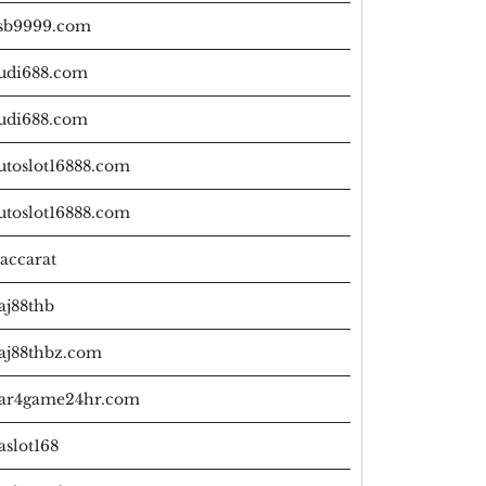
sb9999.com
udi688.com
udi688.com
utoslot16888.com
utoslot16888.com
accarat
aj88thb
aj88thbz.com
ar4game24hr.com
aslot168