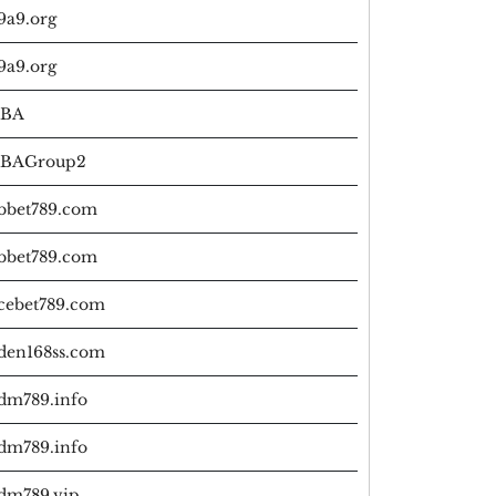
9a9.org
9a9.org
BA
BAGroup2
bbet789.com
bbet789.com
cebet789.com
den168ss.com
dm789.info
dm789.info
dm789.vip