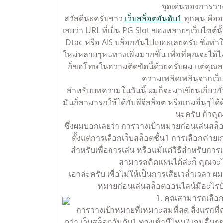
จุดเด่นของการวา
สวัสดีนะครับชาว
เว็บสล็อตอันดับ1
ทุกคน คืออ
เลยว่า URL ที่เป็น PG Slot ของหลายๆเว็บไซต์นั
Dtac หรือ AIS บล็อกกันไปเยอะเลยครับ ซึ่งทำ
ใหม่หลายๆหนทางเพิ่มมากขึ้น เพื่อที่คุณจะได้
ก็ขอโทษในความติดขัดนี้ด้วยครับผม แต่คุณสา
ความเพลิดเพลินจากเว็บ
สำหรับบทความในวันนี้ ผมก็จะมาเขียนเกี่ยวก
มันก็สามารถใช้ได้กับพีจีสล็อต หรือเกมอื่นๆได
นะครับ ถ้าคุ
ซึ่งผมบอกเลยว่า การวางเป้าหมายก่อนเล่นสล็อ
ตั้งแต่การเลือกเว็บสล็อตชั้น1 การเลือกค่
สำหรับเพื่อการเล่น หรือแม้แต่วิธีสำหรับการ
สามารถคิดแผนได้ล่ะก็ คุณจ
เอาล่ะครับ เพื่อไม่ให้เป็นการเสียเวล่ำเวล
หมายก่อนเล่นสล็อตออนไลน์มีอะไรบ
1. คุณสามารถเลือกเว็
การวางเป้าหมายที่เหมาะสมที่สุด สิ่งแรกที่
ดูว่า เว็บสล็อตอันดับ1 ทางเข้ามีไหม? เกมอื่นๆข