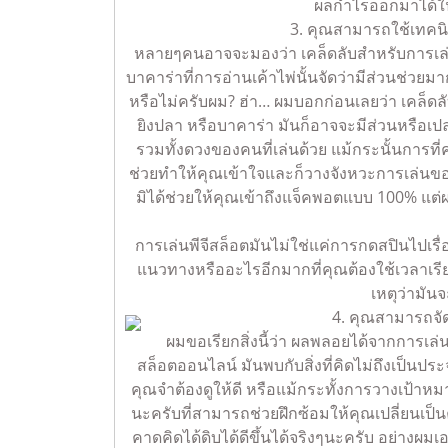
ผลกำไรออกมาได้ในเ
3. คุณสามารถใช้เทคนิ
หลายๆคนอาจจะมองว่า เคล็ดลับสำหรับการเล่นส
บาคาร่าที่การอ่านเค้าไพ่นั้นจัดว่ามีส่วนช่ว
หรือไม่ครับผม? ฮ่า… ผมบอกก่อนเลยว่า เคล็ดล
ยิงปลา หรือบาคาร่า มันก็อาจจะมีส่วนหรือเปล
รวมทั้งดวงของคนที่เล่นด้วย แม้กระนั้นการที
ช่วยทำให้คุณเข้าใจและก็วางจังหวะการเล่นของ
มิได้ช่วยให้คุณเข้าถึงแจ็คพอตแบบ 100% แต่ผ
การเล่นพีจีสล็อตมันไม่ใช่แค่การกดสปินไปเร
แนวทางหรืออะไรอีกมากที่คุณต้องใช้เวลาเรีย
เหตุว่ามัน
4. คุณสามารถจัดก
ผมขอเรียกสิ่งนี้ว่า ผลพลอยได้จากการเล่
สล็อตออนไลน์ มันพบกับสิ่งที่คิดไม่ถึงเป็นประ
คุณจำต้องดูให้ดี หรือแม้กระทั้งการวางเป้าหมายส
นะครับที่สามารถช่วยฝึกซ้อมให้คุณเปลี่ยนเป็นค
คาดคิดได้ดิบได้ดีขึ้นได้จริงๆนะครับ อย่างผมเ