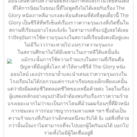
ออนไลน์ที่ได้รับความนิยมทั้งในเกาหลีและก็ในไทยหนังดัง
ที่ได้การนิยมในขณะนี้ที่ไม่พูดถึงไม่ได้เลยกับเรื่อง The
Glory หนังเกาหลีมาแรงสะท้อนสังคมที่ดังที่สุดเดี๋ยวนี้ The
Glory เป็นซีรีส์ที่พรีเซ็นท์เรื่องราวความรุนแรงที่เกิดขึ้นใน
สถานที่เรียนอย่างโจ่งแจ้งจ้ะ ไม่สามารถที่จะปฏิเสธได้เลย
ว่าปัจจุบันการใช้ความรุนแรงในสถานที่เรียนยังคงมีอยู่และ
ไม่มีวี่แววว่าจะหายไป แน่ๆว่าความรุนแรง
ในสถานศึกษาไม่ได้มีเฉพาะในเกาหลีใต้แค่นั้นจ้ะ
แม้กระนั้นการใช้ความร้ายแรงในสถานที่เรียนคือ
ปัญหาที่มีอยู่ทั้งโลก ทำให้ทางซีรีส์ The Glory หนัง
ออนไลน์ เองปรารถนาย้ำและนำเสนอว่าความรุนแรงใน
โรงเรียนไม่ได้ก่อกวนแค่การเล่าเรียนของเด็กเพียงแค่นั้น
แต่ว่ายังมีผลต่อชีวิตตลอดชีวิตของเหยื่อด้วยค่ะ โดยในเรื่อง
ผู้แสดงหลักอย่างมุนป่าอึนจำต้องพบกับเรื่องราวความร้าย
แรงเยอะมากไม่ว่าจะเป็นการโดนที่ม้วนผมร้อนๆจี๋ที่ผิวหนัง
การข่มเหง การก่ออาชญากรรมทางเพศ ฯลฯ ซึ่งมันเป็น
ความร้ายแรงที่เกินกว่าเด็กคนหนึ่งจะรับได้ จ้ะ แต่สิ่งที่ห่วย
กว่านั้นเป็นเราไม่สามารถที่จะไปบอกผู้ใดกันแน่ได้ บอกไป
รวมทั้งไม่มีผู้ใดเชื่ออยู่ดี