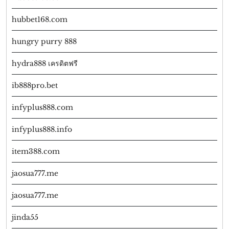
hubbet168.com
hungry purry 888
hydra888 เครดิตฟรี
ib888pro.bet
infyplus888.com
infyplus888.info
item388.com
jaosua777.me
jaosua777.me
jinda55