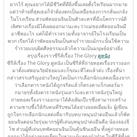
ยากไร้ คุณอยากได้มีชีวิตที่ดียิ่งขึ้นเลยตั้งใจเรียนมากมาย
แต่ว่าท้ายที่สุดเธอก็จำต้องตกเป็นเหยื่อของการกลั่นแกล้ง
ในโรงเรียน ส่วนพัคยอนจินเป็นตัวละครที่มีแบ็คกราวน์ดี
เลิศทางเรื่องมิได้เผยออกมานะคะว่าแม่ของพัคยอนจินมี
อาชีพอะไร แต่ก็มีตำรวจรวมทั้งอาจารย์ในโรงเรียนเป็น
พวก เรียกได้ว่าพัคยอนจินเป็นคนร่ำรวยแม้กระนั้นใช้ความ
ร่ำรวยแบบผิดศีลธรรมแล้วก็ความเป็นมนุษย์อย่างยิ่ง
สรุปเรื่องราวซีรีส์เรื่อง The Glory
ดูหนัง
ซีรีส์เรื่อง The Glory ดูหนัง เป็นซีรีส์ที่ถ่ายทอดเรื่องราวออก
มาตั้งแต่ตอนวัยมัธยมและก็ขณะที่โตแล้วค่ะ เรื่องที่น่า
กล่าวสรรเสริญอย่างใหญ่โตเป็นการเลือกนักแสดงเนื่องจาก
ว่าเลือกดาราหนังได้ถูกจริตแล้วก็ตรงคาแร็กเตอร์มา
กมายๆทั้งยังดาราหนังรุ่นเยาว์และดาราหนังรุ่นใหญ่
ถ่ายทอดเรื่องราวออกมาได้ดังเดิมเป๊ะๆซึ่งสามารถสร้าง
ความซาบซึ้งให้กับคนที่รับชมได้อย่างยอดเยี่ยมจ้ะ ผู้เขียน
ถูกใจการเลือกนักแสดงที่มารับบทบาทมุนป่าดงอึนแล้วก็พัค
ยอนจินตอนวัยรุ่นมากๆผู้ที่เล่นบทมุนป่าดงอึนคือ น้องจองจี
โซ ส่วนผู้ที่เล่นบทพัคยอนจินเป็นคุ้นชินเยอึน ทั้งคู่ถ่ายทอด
ออกมาได้อย่างยอดเยี่ยมในฐานะผู้แสดงนำฝ่าย ในซีรีส์ทั้งคู่