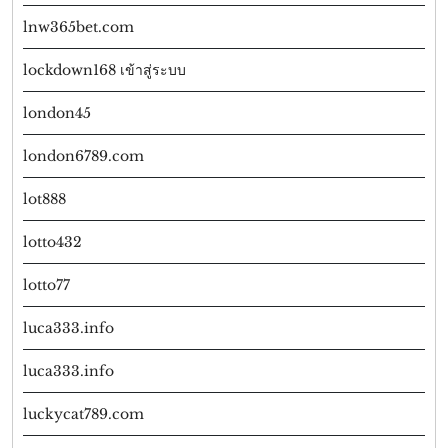
lnw365bet.com
lockdown168 เข้าสู่ระบบ
london45
london6789.com
lot888
lotto432
lotto77
luca333.info
luca333.info
luckycat789.com