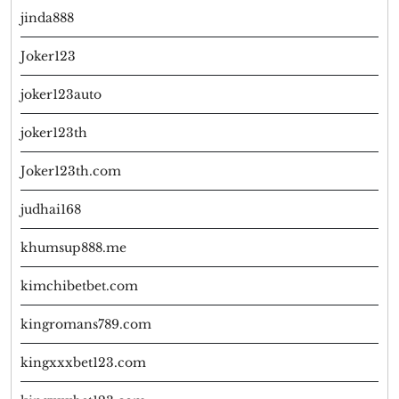
jinda888
Joker123
joker123auto
joker123th
Joker123th.com
judhai168
khumsup888.me
kimchibetbet.com
kingromans789.com
kingxxxbet123.com