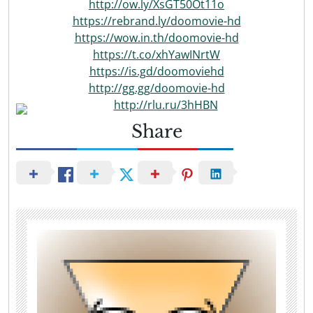
http://ow.ly/XsGT50Ot11o
https://rebrand.ly/doomovie-hd
https://wow.in.th/doomovie-hd
https://t.co/xhYawINrtW
https://is.gd/doomoviehd
http://gg.gg/doomovie-hd
http://rlu.ru/3hHBN
Share