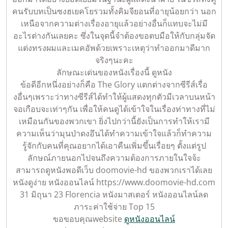
คนรับบทเป็นซงฮเยคโยรวมทั้งคิมจียอนที่อายุน้อยกว่า นอก
เหนือจากความต่างเรื่องอายุแล้วอย่างอื่นก็แทบจะไม่มี
อะไรต่างกันเลยคะ ซึ่งในจุดนี้จำต้องขอตบมือให้กับกลุ่มจัด
แต่งทรงผมและเมคอัพด้วยเพราะเหตุว่าทำออกมาดีมาก
จริงๆนะคะ
ลักษณะเด่นของหนังเรื่องนี้ ดูหนัง
ข้อดีอีกหนึ่งอย่างก็คือ The Glory แตกต่างจากซีรีส์เรื่อ
งอื่นๆเพราะว่าทางซีรีส์ได้ทำให้ผู้แสดงทุกตัวมีเวลาบนหน้า
จอเกือบจะเท่าๆกัน เพื่อให้คนดูได้เข้าใจในเรื่องท่าทางที่ไม่
เหมือนกันของพวกเขา ยิ่งไปกว่านี้ยังเป็นการทำให้เรามี
ความเห็นว่ามุนป่าดงอึนได้ทำความเข้าใจแล้วก็ทำความ
รู้จักกับคนที่คุณอยากได้เอาคืนเพิ่มขึ้นเรื่อยๆ ตั้งแต่รูป
ลักษณ์ภายนอกไปจนถึงความต้องการภายในใจจ้ะ
สามารถดูหนังพอดีเว็บ doomovie-hd ของพวกเราได้เลย
หนังดูง่าย หนังออนไลน์ https://www.doomovie-hd.com
31 มิถุนา 23 Florencia หนังมาสเตอร์ หนังออนไลน์ลด
ภาระค่าใช้จ่าย Top 15
ขอขอบคุณwebsite
ดูหนังออนไลน์