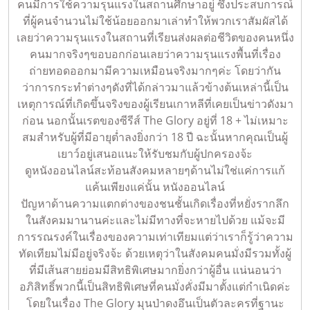
คนมีการใช้ความรุนแรงในสถานศึกษาอยู่ ซึ่งประสบการณ์
ที่ผู้คนจำนวนไม่ใช้น้อยออกมาเล่าทำให้พวกเราสัมผัสได้
เลยว่าความรุนแรงในสถานที่เรียนส่งผลต่อชีวิตของคนหนึ่ง
คนมากจริงๆขอบอกก่อนเลยว่าความรุนแรงพื้นที่เรื่อง
ถ่ายทอดออกมามีความเหมือนจริงมากๆค่ะ โดยว่ากัน
ว่าการกระทำต่างๆดังที่ได้กล่าวมาแล้วข้างต้นเหล่านี้เป็น
เหตุการณ์ที่เกิดขึ้นจริงของผู้เรียนเกาหลีที่เคยเป็นข่าวดังมา
ก่อน นอกนั้นเรตของซีรีส์ The Glory อยู่ที่ 18 + ไม่เหมาะ
สมสำหรับผู้ที่มีอายุต่ำลงยิ่งกว่า 18 ปี ฉะนั้นหากคุณเป็นผู้
เยาว์อยู่เสนอแนะให้รับชมกับผู้ปกครองจ้ะ
ดูหนังออนไลน์สะท้อนสังคมหลายๆด้านไม่ใช่แค่การแก้
แค้นเพียงแค่นั้น หนังออนไลน์
ปัญหาด้านความแตกต่างของชนชั้นเกิดเรื่องที่หยั่งรากลึก
ในสังคมมานานค่ะและไม่มีทางที่จะหายไปด้วย แม้จะมี
การรณรงค์ในเรื่องของความเท่าเทียมแต่ว่าเราก็รู้ว่าความ
ทัดเทียมไม่มีอยู่จริงจ้ะ ด้วยเหตุว่าในสังคมคนมั่งมีรวมทั้งผู้
ที่มีเส้นสายย่อมมีสิทธิพิเศษมากยิ่งกว่าผู้อื่น แน่นอนว่า
อภิสิทธิ์พวกนี้เป็นสิทธิพิเศษที่คนมั่งคั่งมีมาตั้งแต่กำเนิดค่ะ
โดยในเรื่อง The Glory มุนป่าดงอึนเป็นตัวละครที่ฐานะ