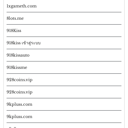
1xgameth.com
8lots.me
918Kiss
918kiss เข้าสู่ระบบ
918kissauto
918kissme
928coins.vip
928coins.vip
9kpluss.com
9kpluss.com