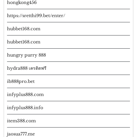
hongkong456
https://sretthi99.bet/enter/
hubbet168.com
hubbet168.com
hungry purry 888
hydra888 เครดิตฟรี
ib888pro.bet
infyplus888.com
infyplus888.info
item388.com
jaosua777.me