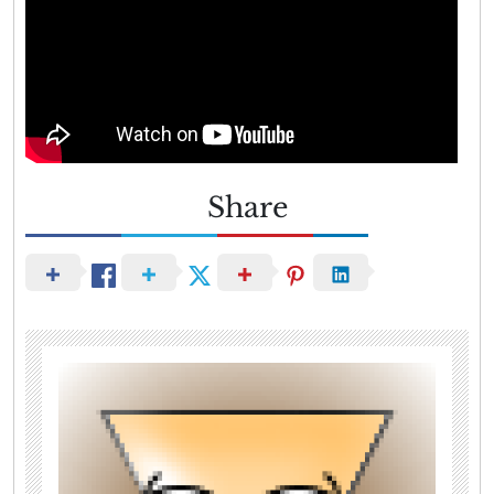
Share