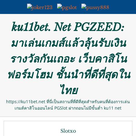
Skip
ku11bet. Net PGZEED:
to
content
มาเล่นเกมส์แล้วลุ้นรับเงิน
รางวัลกันเถอะ เว็บคาสิโน
ฟอร์มโฮม ชั้นนำที่ดีที่สุดใน
ไทย
https://ku11bet.net ที่นี่เป็นสถานที่ที่ดีที่สุดสำหรับคนที่ต้องการเล่น
เกมส์คาสิโนออนไลน์ PGSlot ฝากถอนไม่มีขั้นต่ำ ku11 net
Slotxo