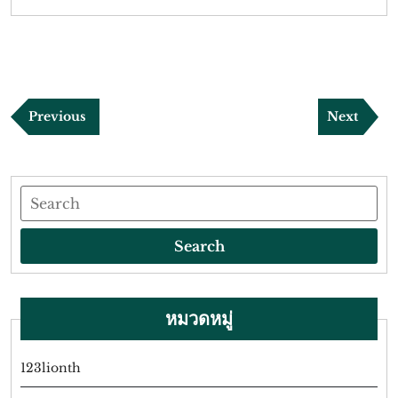
แนะแนว
Previous
Next
Previous
Next
เรื่อง
Post
Post
Search
Search
หมวดหมู่
123lionth