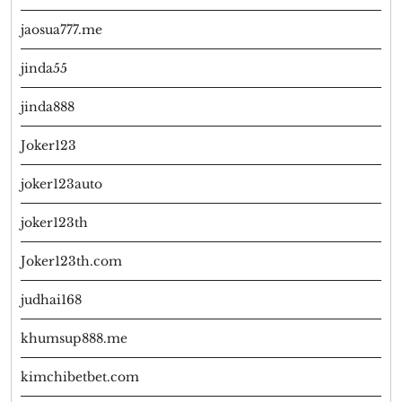
jaosua777.me
jinda55
jinda888
Joker123
joker123auto
joker123th
Joker123th.com
judhai168
khumsup888.me
kimchibetbet.com