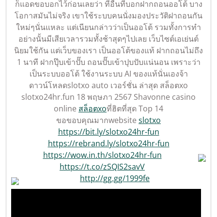
ก็แอดขอบอกไว้ก่อนเลยว่า ที่อื่นที่บอกฝากถอนออโต้ บาง
โอกาสมันไม่จริง เขาใช้ระบบคนนั่งมองประวัติฝาถอนกัน
ใหม่ๆนั่นแหละ แต่เนียนกล่าวว่าเป็นออโต้ รวมทั้งการทำ
อย่างนั้นมีเสียเวลารวมทั้งช้าสุดๆไปเลย เว็บไซต์เอเย่นต์
นิยมใช้กัน แต่เว็บของเรา เป็นออโต้ของแท้ ฝากถอนไม่ถึง
1 นาที ฝากปุ๊บเข้าปั๊บ ถอนปั๊บเข้าปุบปับแน่นอน เพราะว่า
เป็นระบบออโต้ ใช้งานระบบ AI ของแท้นั่นเองจ้า
ดาวน์โหลดslotxo auto เวอร์ชั่น ล่าสุด สล็อตxo
slotxo24hr.fun 18 พฤษภา 2567 Shavonne casino
online
สล็อตxo
ที่ฮิตที่สุด Top 14
ขอขอบคุณมากwebsite
slotxo
https://bit.ly/slotxo24hr-fun
https://rebrand.ly/slotxo24hr-fun
https://wow.in.th/slotxo24hr-fun
https://t.co/zSQIS2savV
http://gg.gg/1999fe