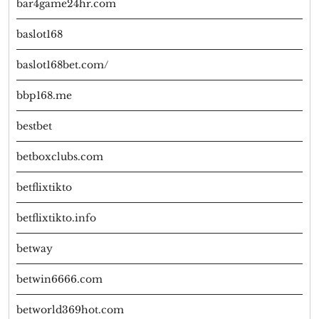
bar4game24hr.com
baslot168
baslot168bet.com/
bbp168.me
bestbet
betboxclubs.com
betflixtikto
betflixtikto.info
betway
betwin6666.com
betworld369hot.com