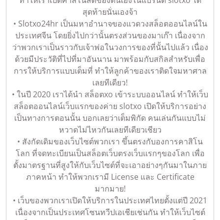
ทำให้เราเปิดคาสิโนสดของตนเองในแบรนด์ slotxo ได้
สุดท้ายนั่นเองจ้า
• Slotxo24hr เป็นมหาอำนาจของแวดวงสล็อตออนไลน์ใน
ประเทศจีน โดยยิ่งไปกว่านั้นตรงส่วนของมาเก๊า เนื่องจาก
ว่าพวกเราเป็นราวกับเจ้าพ่อในวงการของที่นั้นไปแล้ว เนื่อง
ด้วยมีประวัติที่ไปที่มาอันนาน มาพร้อมกับสกิลสำหรับเพื่อ
การให้บริการแบบเต็มที่ ทำให้ลูกค้าของเราติดใจมหาศาล
เลยทีเดียว!
• ในปี 2020 เราได้นำ สล็อตxo เข้าระบบออนไลน์ ทำให้เว็บ
สล็อตออนไลน์เว็บแรกของค่าย slotxo เปิดให้บริการอย่าง
เป็นทางการตอนนั้น บอกเลยว่าเต็มพิกัด คนเล่นกันแบบไม่
หวาดไม่ไหวกันเลยทีเดียวเชียว
• สังกัดเดิมของเว็บไซต์พวกเรา ขึ้นตรงกับองการคาสิโน
โลก ที่จดทะเบียนเป็นสล็อตเว็บตรงเว็บแรกๆของโลก เพื่อ
ตั้งมาตรฐานที่สูงให้กับเว็บไซต์ที่จะเอาอย่างๆกันมาในภาย
ภาคหน้า ทำให้พวกเรามี License และ Certificate
มากมาย!
• เว็บของพวกเราเปิดให้บริการในประเทศไทยตั้งแต่ปี 2021
เนื่องจากเป็นประเทศโซนทวีปเอเชียเช่นกัน ทำให้เว็บไซต์