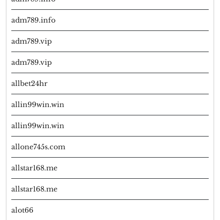
adm789.info
adm789.vip
adm789.vip
allbet24hr
allin99win.win
allin99win.win
allone745s.com
allstar168.me
allstar168.me
alot66