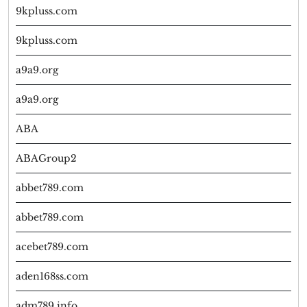
9kpluss.com
9kpluss.com
a9a9.org
a9a9.org
ABA
ABAGroup2
abbet789.com
abbet789.com
acebet789.com
aden168ss.com
adm789.info