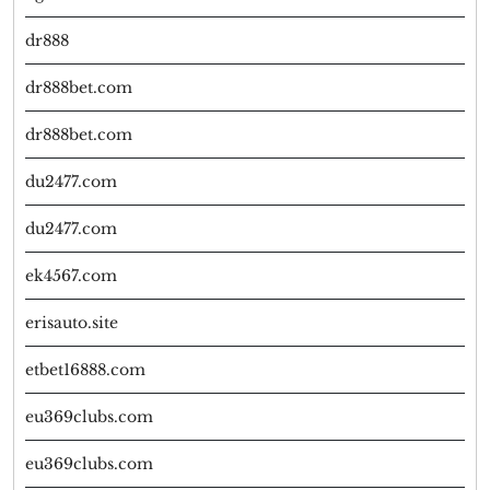
dr888
dr888bet.com
dr888bet.com
du2477.com
du2477.com
ek4567.com
erisauto.site
etbet16888.com
eu369clubs.com
eu369clubs.com