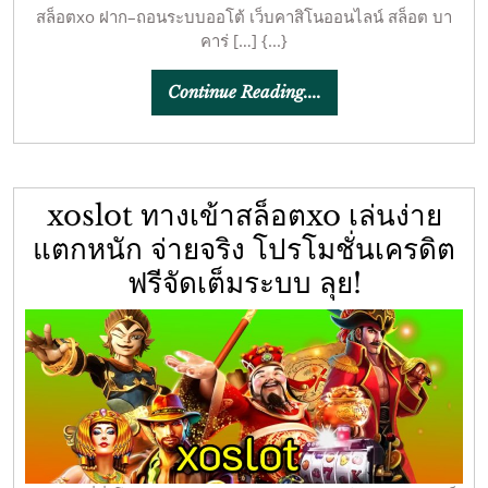
สล็อตxo ฝาก–ถอนระบบออโต้ เว็บคาสิโนออนไลน์ สล็อต บา
คาร่ […] {...}
Continue
Continue Reading....
Reading....
xoslot ทางเข้าสล็อตxo เล่นง่าย
แตกหนัก จ่ายจริง โปรโมชั่นเครดิต
ฟรีจัดเต็มระบบ ลุย!