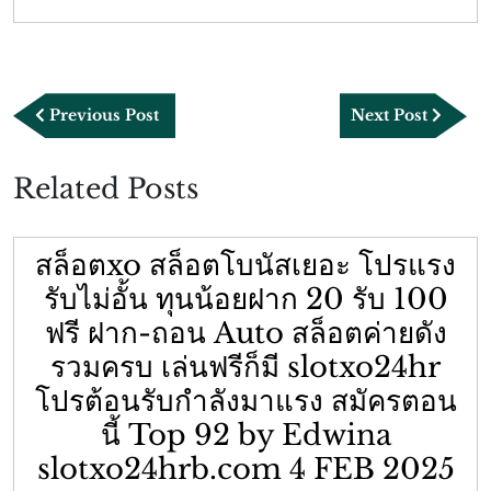
แนะแนว
Previous
Next
Previous Post
Next Post
เรื่อง
Post
Post
Related Posts
สล็อตxo สล็อตโบนัสเยอะ โปรแรง
รับไม่อั้น ทุนน้อยฝาก 20 รับ 100
ฟรี ฝาก-ถอน Auto สล็อตค่ายดัง
รวมครบ เล่นฟรีก็มี slotxo24hr
โปรต้อนรับกำลังมาแรง สมัครตอน
นี้ Top 92 by Edwina
slotxo24hrb.com 4 FEB 2025