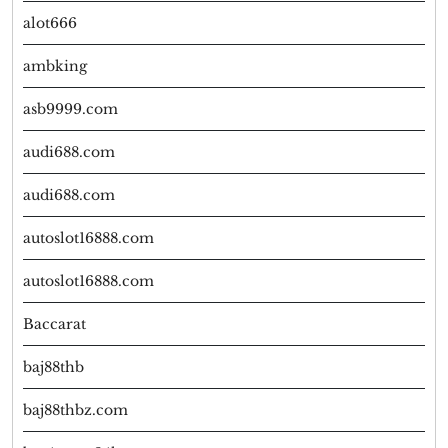
alot666
ambking
asb9999.com
audi688.com
audi688.com
autoslot16888.com
autoslot16888.com
Baccarat
baj88thb
baj88thbz.com