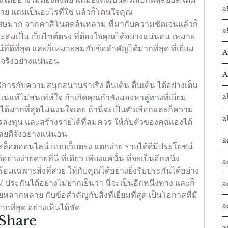
a
ย แถมเป็นอะไรที่ใช่ แล้วก็โดนใจคุณ
สพิเศษมาก จากคาสิโนสดล้นหลาม ที่มากับความชัดเจนแล้วก็
a
สมเป็น เว็บไซต์ตรง ที่ต้องใจคุณได้อย่างแน่นอน เหมาะ
ีที่สุด และก็เหมาะสมกับข้อสำคัญได้มากที่สุด ที่เยี่ยม
A
ด้จริงอย่างแน่นอน
A
ริการกับความสนุกสนานร่าเริง ตื่นเต้น ตื่นเต้น ได้อย่างเต็ม
แน่แท้ไม่สนเท่ห์ใจ ถ้าเกิดคุณกำลังมองหาลู่ทางที่เยี่ยม
a
ด ได้มากที่สุดไม่ฉงนใจเลย ถ้านี่จะเป็นตัวเลือกและก็ความ
a
ารลงทุน และสร้างรายได้ที่สมควร ให้กับตัวของคุณเองได้
ี่เลยดีจังอย่างแน่นอน
a
ไซต์สล็อตออนไลน์ แบบเว็บตรง แตกง่าย รายได้ดีมีประโยชน์
งง่ายดายที่นี่ ที่เดียว เพียงแค่นั้น ที่จะเป็นอีกหนึ่ง
a
้อมเฉพาะสิ่งที่สวย ให้กับคุณได้อย่างยิ่งรับประกันได้อย่าง
 ประกันได้อย่างไม่ยากเย็นว่า นี่จะเป็นอีกหนึ่งทาง และก็
a
หลาย กับข้อสำคัญกับสิ่งที่เยี่ยมที่สุด เป็นโอกาสที่มี
a
กที่สุด อย่างเห็นได้ชัด
Share
a