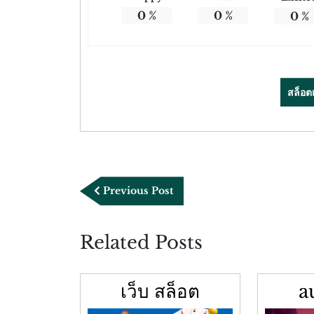
0
%
0
%
0
%
สล็อต
แนะแนว
Previous
Previous Post
เรื่อง
Post
Related Posts
เว็บ สล็อต
a