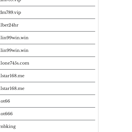
dm789.vip
llbet24hr
llin99win.win
llin99win.win
llone745s.com
llstar168.me
llstar168.me
lot66
lot666
mbking