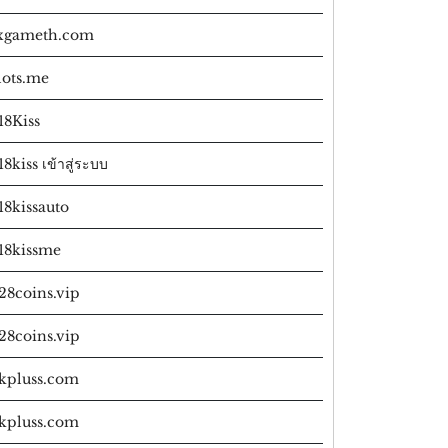
xgameth.com
lots.me
18Kiss
18kiss เข้าสู่ระบบ
18kissauto
18kissme
28coins.vip
28coins.vip
kpluss.com
kpluss.com