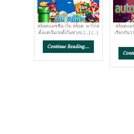
สล็อตแมชชีน เว็บ สล็อต มาไกล
สล็อตแมชช
ตั้งแต่เริ่มก่อตั้งในช่วงป […] {...}
เรียกกันว
Continue
Continue Reading....
Reading....
Conti