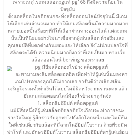
เพราะเหตุไรเกมสล็อตpgแท้ pg168 ถึงมีความนิยมใน
ปัจจุบัน
ตั้งแต่สล็อตในอดีตจนกระทั่งสล็อตออนไลน์ปัจจุบันนี้ มีเกม
ให้เลือกเล่นจำนวนมาก ทำให้เกมสล็อตนั้นมีความมากมาย
หลายเยอะขึ้นเรื่อยๆที่มีให้เลือกผ่านทางออนไลน์ แต่ละเกม
นั้นเป็นที่นิยมอย่างไม่น่าเชื่อจากผู้เล่นสล็อต ด้วยธีมและ
คุณสมบัติที่แตกต่างกันเยอะแยะให้เลือก จึงไม่น่าแปลกใจที่
สล็อตจะได้รับความนิยมมากยิ่งกว่าที่เคยเป็นมา ทาง เว็บ
สล็อตออนไลน์ berving ของเราเลย
pg มีธีมสล็อตอะไรบ้าง สล็อตpgแท้
จะพามามองธีมสล็อตยอดฮิต เพื่อทำให้ผู้เล่นนั้นมองหา
เกมโปรดของคุณได้ไม่ยากเลย การันตีว่าเพลิดเพลิน
เจริญใจรวมทั้งทำเงินได้แบบไม่มีผิดหวังจากเรานะคะ แล้ว
ธีมเกมสล็อตออนไลน์มีอะไรบ้างมาดูกันจ้ะ
1. สล็อตธีมอียิปต์ สล็อตpgแท้
แม้มีสิ่งหนึ่งที่ผู้เล่นสล็อตติดอกติดใจเกือบจะเท่าการชนะ
รางวัลใหญ่ รู้สึกราวกับถูกพาไปยังอีกโลกหนึ่ง และไม่มีธีม
ใดที่เช่นเดียวกับสล็อตที่มีฉากในอียิปต์โบราณ ด้วยพีระมิด
ฟาโรห์ และอักษรอียิปต์โบราณ สล็อตธีมอียิปต์พาผู้เล่นย้อน