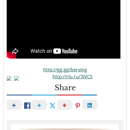
http://gg.gg/berving
http://rlu.ru/3iVCS
Share