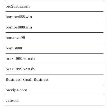
bio285th.com
bombet888.win
bombet888.win
bonanza99
bonus888
brazil999 ทางเข้า
brazil999 ทางเข้า
Business, Small Business
bwvip4.com
cafe444