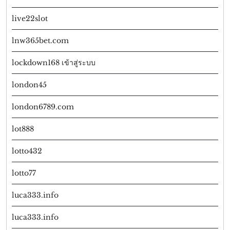
live22slot
lnw365bet.com
lockdown168 เข้าสู่ระบบ
london45
london6789.com
lot888
lotto432
lotto77
luca333.info
luca333.info