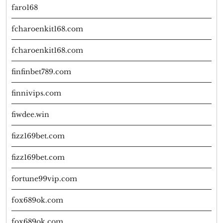
faro168
fcharoenkit168.com
fcharoenkit168.com
finfinbet789.com
finnivips.com
fiwdee.win
fizz169bet.com
fizz169bet.com
fortune99vip.com
fox689ok.com
fox689ok.com