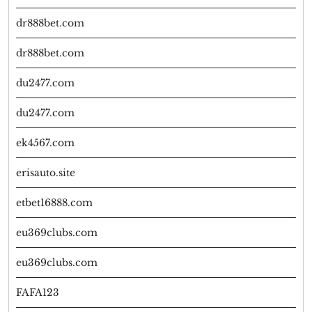
dr888bet.com
dr888bet.com
du2477.com
du2477.com
ek4567.com
erisauto.site
etbet16888.com
eu369clubs.com
eu369clubs.com
FAFA123