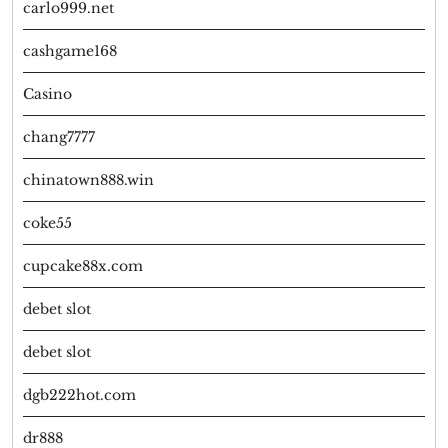
carlo999.net
cashgame168
Casino
chang7777
chinatown888.win
coke55
cupcake88x.com
debet slot
debet slot
dgb222hot.com
dr888