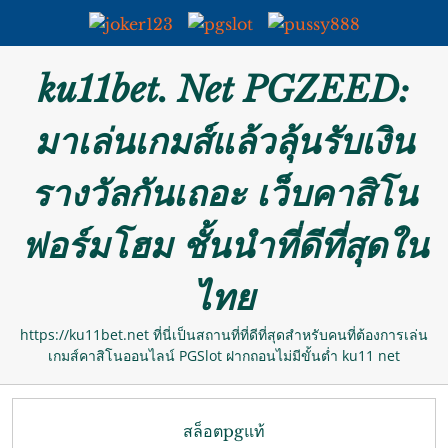
Skip
ku11bet. Net PGZEED:
to
content
มาเล่นเกมส์แล้วลุ้นรับเงิน
รางวัลกันเถอะ เว็บคาสิโน
ฟอร์มโฮม ชั้นนำที่ดีที่สุดใน
ไทย
https://ku11bet.net ที่นี่เป็นสถานที่ที่ดีที่สุดสำหรับคนที่ต้องการเล่น
เกมส์คาสิโนออนไลน์ PGSlot ฝากถอนไม่มีขั้นต่ำ ku11 net
สล็อตpgแท้