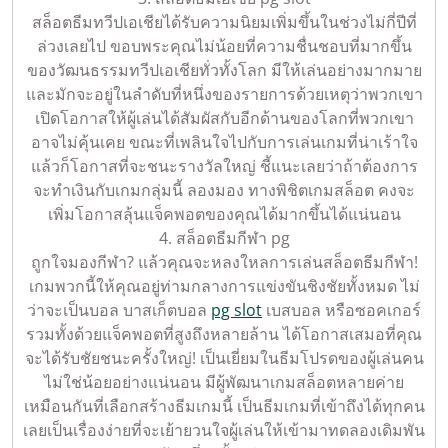
สล็อตธีมทวีปเอเชียได้รับความนิยมเพิ่มขึ้นในช่วงไม่กี่ปีที่
ล่วงเลยไป ขอบพระคุณไม่น้อยที่ความชื่นชอบที่มากขึ้น
ของวัฒนธรรมทวีปเอเชียทั่วทั้งโลก มีให้เล่นอย่างมากมาย
และมักจะอยู่ในลำดับที่หนึ่งของรายการด้วยเหตุว่าพวกเขา
เปิดโอกาสให้ผู้เล่นได้สัมผัสกับอีกด้านของโลกที่พวกเขา
อาจไม่คุ้นเคย ขณะที่เพลินใจไปกับการเล่นเกมที่น่าเร้าใจ
แล้วก็โอกาสที่จะชนะรางวัลใหญ่ ชี้แนะเลยว่าถ้าต้องการ
จะทำเงินกับเกมกลุ่มนี้ ลองมอง ทางพิชิตเกมสล็อต คงจะ
เพิ่มโอกาสลุ้นแจ็คพอตของคุณได้มากขึ้นได้แน่นอน
4. สล็อตธีมกีฬา pg
ถูกใจมองกีฬา? แล้วคุณจะหลงใหลการเล่นสล็อตธีมกีฬา!
เกมพวกนี้ให้คุณอยู่ท่ามกลางการแข่งขันชิงชัยทั้งหมด ไม่
ว่าจะเป็นบอล บาสเก็ตบอล
pg slot
เบสบอล หรือซอคเกอร์
รวมทั้งด้วยแจ็คพอตที่สูงถึงหลายล้าน ได้โอกาสเสมอที่คุณ
จะได้รับชัยชนะครั้งใหญ่! เป็นเยี่ยมในธีมโปรดของผู้เล่นคน
ไม่ใช่น้อยอย่างแน่นอน มีผู้พัฒนาเกมสล็อตหลายค่าย
เหมือนกันที่เลือกสร้างธีมเกมนี้ เป็นธีมเกมที่เข้าถึงได้ทุกคน
เลยเป็นเรื่องง่ายที่จะเย้ายวนใจผู้เล่นให้เข้ามาทดลองเดิมพัน