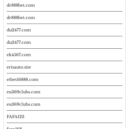
dr888bet.com
dr888bet.com
du2477.com
du2477.com
ek4567.com
erisauto.site
etbet16888.com
eu369clubs.com
eu369clubs.com
FAFA123