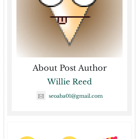
About Post Author
Willie Reed
seoaba01@gmail.com