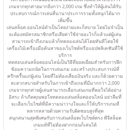
เกมจากทุกค่ายมากยิ่งกว่า 2,000 เกม ซึ่งทำให้ผู้เล่นได้รับ
ประสบการณ์การเล่นที่นานาประการรวมทั้งสนุกได้มาก
เพิ่มขึ้น
เล่นสล็อต ออนไลน์ทำเป็นโดยง่ายและก็สบาย โดยไม่จำเป็น
จะต้องสมัครสมาชิกหรือเสียค่าใช้จ่ายอะไรก็แล้วแต่ผู้เล่น
สามารถเข้าถึงเกมแล้วก็ทดลองเล่นได้โดยทันทีโดยใช้
เครื่องไม้เครื่องมือค้นหาของเว็บไซต์หรือแอปพลิเคชันที่ใช้
บริการ
ทดสอบเล่นสล็อตออนไลน์เป็นวิธีที่ยอดเยี่ยมสำหรับการฝึก
ซ้อมความถนัดในการเล่นเกม และสร้างประสบการณ์ที่
ครึกครื้นแก่ผู้เล่น โดยที่ไม่ต้องเสี่ยงเงินจริง และก็ด้วยความ
สะดวกสบายสำหรับในการเข้าถึงเกมที่มีมากกว่า 2,000
เกมจากทุกค่ายผู้เล่นสามารถเลือกเล่นเกมที่พอใจได้อย่าง
อิสระ ถ้าเกิดคุณพอใจทดลองเล่นสล็อตออนไลน์ อย่าลืมที่
จะเลือกเว็บไซต์ที่มีความน่าวางใจและก็ให้บริการเกมที่
หลากหลายด้วยความรับผิดชอบสูงที่สุด
สนุกสนานสุดพิเศษกับการเล่นสล็อตเว็บไซต์ตรง พีจีสล็อต
เกมแท้ที่ไม่ต้องฝากก่อนก็เล่นได้