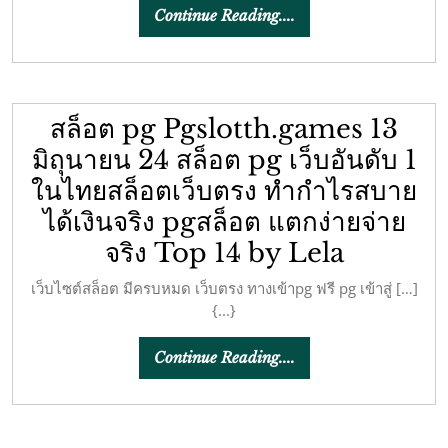
Continue
Continue Reading....
Reading....
สล็อต pg Pgslotth.games 13
มิถุนายน 24 สล็อต pg เว็บอันดับ 1
ในไทยสล็อตเว็บตรง ทำกำไรสบาย
ได้เงินจริง pgสล็อต แตกง่ายจ่าย
จริง Top 14 by Lela
เว็บไซต์สล็อต มีครบหมด เว็บตรง ทางเข้าpg ฟรี pg เข้าสู่ […]
{...}
Continue
Continue Reading....
Reading....