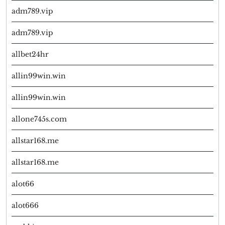
adm789.vip
adm789.vip
allbet24hr
allin99win.win
allin99win.win
allone745s.com
allstar168.me
allstar168.me
alot66
alot666