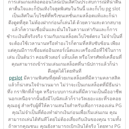
การเล่นเกมสล็อตออนไลน์เป็นเลิศในประสบการณ์ที่น่าตื่น
ตาตื่นใจและก็บันเทิงใจสุดพิเศษในวันนี้ และก็เว็บ pg slot
เป็นเลิศในเว็บไซต์ที่พรีเซนเทชั่นเกมสล็อตแท้และก็น่า
ดึงดูดที่สุด ไม่ต้องฝากก่อนก็เล่นได้ ด้วยความสะดวกสบาย
แล้วก็ความเชื่อมั่นและมั่นใจในความเท่ากันและก็การ
ชำระเงินที่จริงจริง ร่วมกับเกมสล็อตเว็บไซต์ตรง ไม่จำเป็นที่
จะต้องใช้เวลานานหรือทำอะไรก็ตามที่สลับซับซ้อน เพียง
แต่คุณมีการเชื่อมต่ออินเทอร์เน็ตและเครื่องมือที่ใช้ในการ
เล่น เป็นต้นว่า คอมพิวเตอร์ แท็บเล็ต หรือโทรศัพท์เคลื่อนที่
คุณสามารถเข้าร่วมเล่นเกมสล็อตที่นานัปการแล้วก็น่า
ดึงดูดได้โดยทันที
pgslot
มีความพิเศษที่สุดด้วยเกมสล็อตที่มีความคลาสสิค
แล้วก็น่าสนใจจำนวนมาก ไม่ว่าจะเป็นเกมสล็อตที่มีธีมน่า
ทึ่ง กราฟิกที่ล้ำยุค หรือระบบการเล่นที่มีความเป็นมืออาชีพ
นอกเหนือจากนั้นยังมีโบนัสแล้วก็รางวัลเยอะแยะที่รอคอย
คุณอยู่ สำหรับผู้ที่ให้ความสนใจสำหรับเพื่อการลองเล่น PG
คุณไม่จำเป็นที่ต้องทำฝากเงินก่อนเพื่อเริ่มเล่นเกม คุณ
สามารถเล่นได้ทันทีโดยไม่ต้องเสี่ยงกับเงินของคุณ รวมทั้ง
ถ้าหากคุณชนะ คุณยังสามารถเบิกเงินได้จริง โดยทาง PG