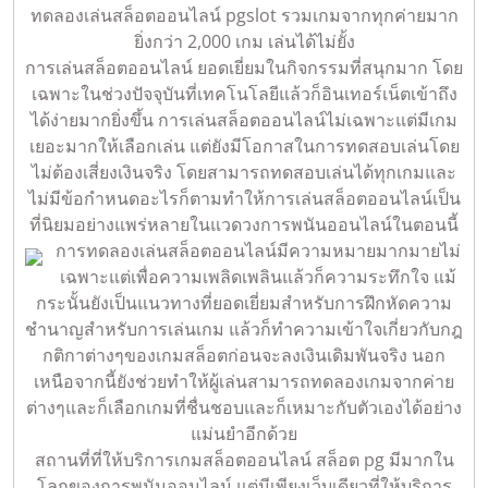
ทดลองเล่นสล็อตออนไลน์ pgslot รวมเกมจากทุกค่ายมาก
ยิ่งกว่า 2,000 เกม เล่นได้ไม่ยั้ง
การเล่นสล็อตออนไลน์ ยอดเยี่ยมในกิจกรรมที่สนุกมาก โดย
เฉพาะในช่วงปัจจุบันที่เทคโนโลยีแล้วก็อินเทอร์เน็ตเข้าถึง
ได้ง่ายมากยิ่งขึ้น การเล่นสล็อตออนไลน์ไม่เฉพาะแต่มีเกม
เยอะมากให้เลือกเล่น แต่ยังมีโอกาสในการทดสอบเล่นโดย
ไม่ต้องเสี่ยงเงินจริง โดยสามารถทดสอบเล่นได้ทุกเกมและ
ไม่มีข้อกำหนดอะไรก็ตามทำให้การเล่นสล็อตออนไลน์เป็น
ที่นิยมอย่างแพร่หลายในแวดวงการพนันออนไลน์ในตอนนี้
การทดลองเล่นสล็อตออนไลน์มีความหมายมากมายไม่
เฉพาะแต่เพื่อความเพลิดเพลินแล้วก็ความระทึกใจ แม้
กระนั้นยังเป็นแนวทางที่ยอดเยี่ยมสำหรับการฝึกหัดความ
ชำนาญสำหรับการเล่นเกม แล้วก็ทำความเข้าใจเกี่ยวกับกฎ
กติกาต่างๆของเกมสล็อตก่อนจะลงเงินเดิมพันจริง นอก
เหนือจากนี้ยังช่วยทำให้ผู้เล่นสามารถทดลองเกมจากค่าย
ต่างๆและก็เลือกเกมที่ชื่นชอบและก็เหมาะกับตัวเองได้อย่าง
แม่นยำอีกด้วย
สถานที่ที่ให้บริการเกมสล็อตออนไลน์ สล็อต pg มีมากใน
โลกของการพนันออนไลน์ แต่มีเพียงเว็บเดียวที่ให้บริการ