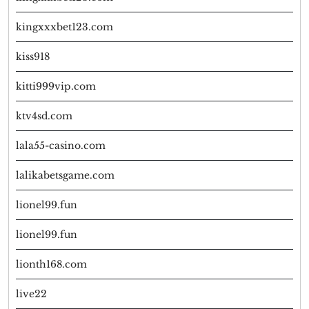
kingxxxbet123.com
kiss918
kitti999vip.com
ktv4sd.com
lala55-casino.com
lalikabetsgame.com
lionel99.fun
lionel99.fun
lionth168.com
live22