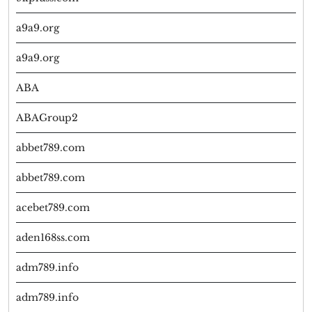
a9a9.org
a9a9.org
ABA
ABAGroup2
abbet789.com
abbet789.com
acebet789.com
aden168ss.com
adm789.info
adm789.info